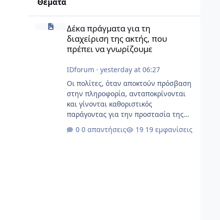
Θέματα
Κ
Δέκα πράγματα για τη διαχείριση της ακτής, που πρέπει 
Δέκα πράγματα για τη
διαχείριση της ακτής, που
e
B
πρέπει να γνωρίζουμε
Θα
IDforum
·
yesterday at 06:27
Οι πολίτες, όταν αποκτούν πρόσβαση
στην πληροφορία, ανταποκρίνονται
και γίνονται καθοριστικός
παράγοντας για την προστασία της
ελληνικής ακτογραμμής, στους
0 απαντήσεις
19 εμφανίσεις
κόλπους, τα ακρωτήρια και τις
χερσονήσους στο ηπειρωτικό τμήμα
και σε περίπου 6.000 νησιά και
νησίδες. Μία ακτογραμμή που
ξεχωρίζει διεθνώς για το μήκος της,
αλλά και για την ποιότητά της, και
ταυτοχρόνως είναι κινητήριος
δύναμη του τουρισμού, που αποτελεί
βασικό πυλώνα της οικονομίας, με