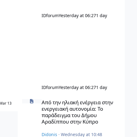
άμεση και έμμεση συμβολή, περίπου
στο ⅓ του ΑΕΠ της χ
IDforum
Yesterday at 06:27
1 day
IDforum
Yesterday at 06:27
1 day
Από την ηλιακή ενέργεια στην ενεργειακή αυτονομία: Τ
Από την ηλιακή ενέργεια στην
Mar 13
ενεργειακή αυτονομία: Το
παράδειγμα του Δήμου
Αραδίππου στην Κύπρο
Didonis
·
Wednesday at 10:48