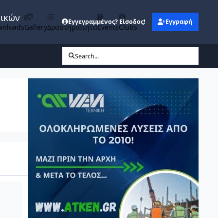
νικών
Εγγεγραμμένος? Είσοδος!
Εγγραφή
wnloads
Gallery
Δραστηριότητα
Events
Clubs
Search...