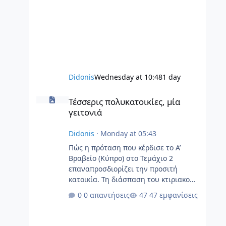
Didonis
Wednesday at 10:48
1 day
Τέσσερις πολυκατοικίες, μία γειτονιά
Τέσσερις πολυκατοικίες, μία
γειτονιά
Didonis
·
Monday at 05:43
Πώς η πρόταση που κέρδισε το Α’
Βραβείο (Κύπρο) στο Τεμάχιο 2
επαναπροσδιορίζει την προσιτή
κατοικία. Τη διάσπαση του κτιριακού
όγκου, τη δημιουργία ποιοτικών
0 απαντήσεις
47 εμφανίσεις
κοινόχρηστων χώρων και τον
βιοκλιματικό σχεδιασμό αναδεικνύει
η πρόταση των Γιάννου Κολιαντρή,