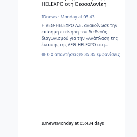
HELEXPO στη Θεσσαλονίκη
IDnews
·
Monday at 05:43
Η ΔΕΘ-HELEXPO Α.Ε. ανακοίνωσε την
επίσημη εκκίνηση του διεθνούς
διαγωνισμού για την «Ανάπλαση της
έκτασης της ΔΕΘ-HELEXPO στη
Θεσσαλονίκη», ενός έργου μείζονος
0 απαντήσεις
35 εμφανίσεις
αναπτυξιακής προοπτικής για τη
Θεσσαλονίκη. Με την εκκίνηση του
διεθνούς διαγωνισμού για την
Ανάπλαση της ΔΕΘ-HELEXPO
δρομολογείται η μεγαλύτερη αστική
ανάπλαση στη Βόρεια Ελλάδα και ένα
από τα σημαντικότερα έργα αστικής
αναγέννησης της χώρας. Η
προκήρυξη του διαγωνισμού
υλοποιείται κατόπιν στενής
συνεργασίας με τον Δήμο
IDnews
Monday at 05:43
4 days
Θεσσαλονίκης και