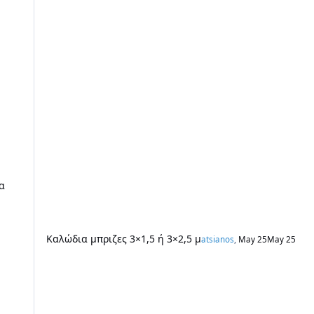
α
Καλώδια μπριζες 3×1,5 ή 3×2,5 μ
atsianos
,
May 25
May 25