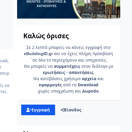
Καλώς όρισες
Σε 2 λεπτά μπορείς να κάνεις εγγραφή στο
και να έχεις πλήρη πρόσβαση
e
Building
ID
.gr
΄σε όλο το περιεχόμενο και υπηρεσίες.
νικά,
Θα μπορείς να
συμμετέχεις
στον διάλογο με
υ
ερωτήσεις - απαντήσεις
.
όρουμ
Να κατεβάσεις χρήσιμα
αρχεία
και
εφαρμογές
από τα
Download
ές να
χωρίς υποχρέωση και
Δωρεάν.
τεί.
Εγγραφή
Είσοδος