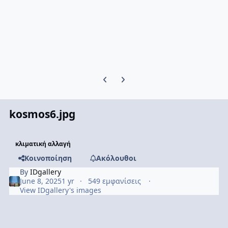
Previous carousel slide
Next carousel slide
kosmos6.jpg
κλιματική αλλαγή
Κοινοποίηση
Ακόλουθοι
By
IDgallery
June 8, 2025
1 yr
549 εμφανίσεις
View IDgallery's images