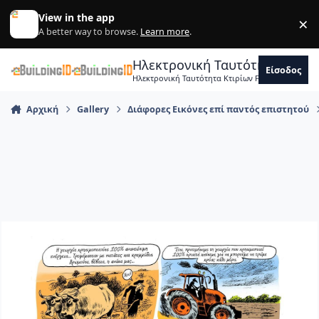
Skip to content
View in the app
×
Di
A better way to browse.
Learn more
.
Ηλεκτρονική Ταυτότητα Κτιρ
Είσοδος
Ηλεκτρονική Ταυτότητα Κτιρίων Forum Μηχανικ
Αρχική
Gallery
Διάφορες Εικόνες επί παντός επιστητού