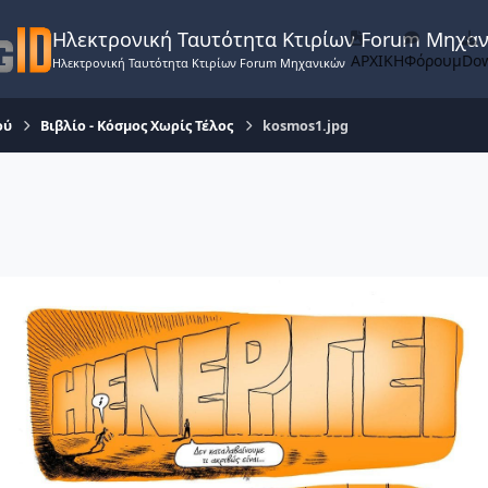
Ηλεκτρονική Ταυτότητα Κτιρίων Forum Μηχα
ΑΡΧΙΚΗ
Φόρουμ
Do
Ηλεκτρονική Ταυτότητα Κτιρίων Forum Μηχανικών
ού
Βιβλίο - Κόσμος Χωρίς Τέλος
kosmos1.jpg