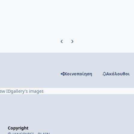
Previous carousel slide
Next carousel slide
Κοινοποίηση
Ακόλουθοι
ew IDgallery's images
Copyright