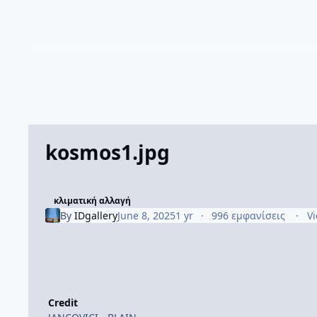
kosmos1.jpg
κλιματική αλλαγή
By
IDgallery
June 8, 2025
1 yr
996 εμφανίσεις
Vi
Credit