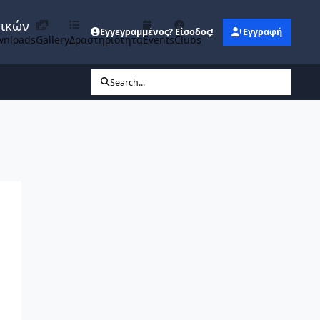
νικών
Εγγεγραμμένος? Είσοδος!
Εγγραφή
wnloads
Gallery
Δραστηριότητα
Events
Clubs
Search...