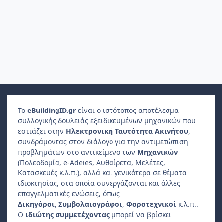
Το
e
Building
ID
.gr
είναι ο ιστότοπος αποτέλεσμα
συλλογικής δουλειάς εξειδικευμένων μηχανικών που
εστιάζει στην
Ηλεκτρονική Ταυτότητα Ακινήτου
,
συνδράμοντας στον διάλογο για την αντιμετώπιση
προβλημάτων στο αντικείμενο των
Μηχανικών
(Πολεοδομία, e-Adeies, Αυθαίρετα, Μελέτες,
Κατασκευές κ.λ.π.), αλλά και γενικότερα σε θέματα
ιδιοκτησίας, στα οποία συνεργάζονται και άλλες
επαγγελματικές ενώσεις, όπως
Δικηγόροι
,
Συμβολαιογράφοι
,
Φοροτεχνικοί
κ.λ.π..
Ο
ιδιώτης συμμετέχοντας
μπορεί να βρίσκει