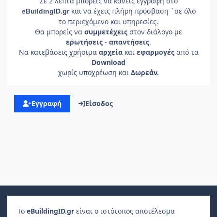
Σε 2 λεπτά μπορείς να κάνεις εγγραφή στο
και να έχεις πλήρη πρόσβαση ΄σε όλο
e
Building
ID
.gr
το περιεχόμενο και υπηρεσίες.
Θα μπορείς να
συμμετέχεις
στον διάλογο με
ερωτήσεις - απαντήσεις
.
Να κατεβάσεις χρήσιμα
αρχεία
και
εφαρμογές
από τα
Download
χωρίς υποχρέωση και
Δωρεάν.
Εγγραφή
Είσοδος
Το
e
Building
ID
.gr
είναι ο ιστότοπος αποτέλεσμα