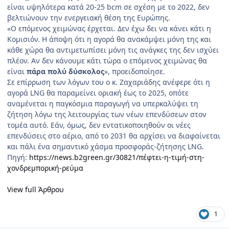
είναι υψηλότερα κατά 20-25 bcm σε σχέση με το 2022, δεν
βελτιώνουν την ενεργειακή θέση της Ευρώπης.
«Ο επόμενος χειμώνας έρχεται. Δεν έχω δει να κάνει κάτι η
Κομισιόν. Η άποψη ότι η αγορά θα ανακάμψει μόνη της και
κάθε χώρα θα αντιμετωπίσει μόνη τις ανάγκες της δεν ισχύει
πλέον. Αν δεν κάνουμε κάτι τώρα ο επόμενος χειμώνας θα
είναι
πάρα πολύ δύσκολος
», προειδοποίησε.
Σε επίρρωση των λόγων του ο κ. Ζαχαριάδης ανέφερε ότι η
αγορά LNG θα παραμείνει οριακή έως το 2025, οπότε
αναμένεται η παγκόσμια παραγωγή να υπερκαλύψει τη
ζήτηση λόγω της λειτουργίας των νέων επενδύσεων στον
τομέα αυτό. Εάν, όμως, δεν εντατικοποιηθούν οι νέες
επενδύσεις στο αέριο, από το 2031 θα αρχίσει να διαφαίνεται
και πάλι ένα σημαντικό χάσμα προσφοράς-ζήτησης LNG.
Πηγή:
https://news.b2green.gr/30821/πέφτει-η-τιμή-στη-
χονδρεμπορική-ρεύμα
View full Άρθρου
1