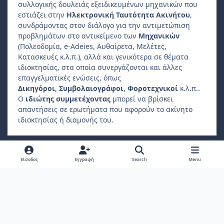
συλλογικής δουλειάς εξειδικευμένων μηχανικών που
εστιάζει στην
Ηλεκτρονική Ταυτότητα Ακινήτου
,
συνδράμοντας στον διάλογο για την αντιμετώπιση
προβλημάτων στο αντικείμενο των
Μηχανικών
(Πολεοδομία, e-Adeies, Αυθαίρετα, Μελέτες,
Κατασκευές κ.λ.π.), αλλά και γενικότερα σε θέματα
ιδιοκτησίας, στα οποία συνεργάζονται και άλλες
επαγγελματικές ενώσεις, όπως
Δικηγόροι
,
Συμβολαιογράφοι
,
Φοροτεχνικοί
κ.λ.π..
Ο
ιδιώτης συμμετέχοντας
μπορεί να βρίσκει
απαντήσεις σε ερωτήματα που αφορούν το ακίνητο
ιδιοκτησίας ή διαμονής του.
Light Mode
Dark Mode
System Preference
f
Είσοδος
Εγγραφή
Search
Menu
a
Πολιτική Απορρήτου
Επικοινωνήστε μαζί μας
Cookies
c
Copyright 2022, ebuildingid.gr
Powered by
Invision Community
e
b
o