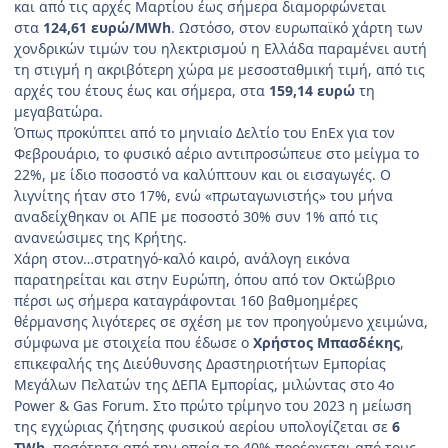
και από τις αρχές Μαρτίου έως σήμερα διαμορφώνεται
στα
124,61 ευρώ/MWh
. Ωστόσο, στον ευρωπαϊκό χάρτη των
χονδρικών τιμών του ηλεκτρισμού η Ελλάδα παραμένει αυτή
τη στιγμή η ακριβότερη χώρα με μεσοσταθμική τιμή, από τις
αρχές του έτους έως και σήμερα, στα
159,14 ευρώ
τη
μεγαβατώρα.
Όπως προκύπτει από το μηνιαίο Δελτίο του EnEx για τον
Φεβρουάριο, το φυσικό αέριο αντιπροσώπευε στο μείγμα το
22%, με ίδιο ποσοστό να καλύπτουν και οι εισαγωγές. Ο
λιγνίτης ήταν στο 17%, ενώ «πρωταγωνιστής» του μήνα
αναδείχθηκαν οι ΑΠΕ με ποσοστό 30% συν 1% από τις
ανανεώσιμες της Κρήτης.
Χάρη στον…στρατηγό-καλό καιρό, ανάλογη εικόνα
παρατηρείται και στην Ευρώπη, όπου από τον Οκτώβριο
πέρσι ως σήμερα καταγράφονται 160 βαθμοημέρες
θέρμανσης λιγότερες σε σχέση με τον προηγούμενο χειμώνα,
σύμφωνα με στοιχεία που έδωσε ο
Χρήστος Μπασδέκης
,
επικεφαλής της Διεύθυνσης Δραστηριοτήτων Εμπορίας
Μεγάλων Πελατών της ΔΕΠΑ Εμπορίας, μιλώντας στο 4ο
Power & Gas Forum. Στο πρώτο τρίμηνο του 2023 η μείωση
της εγχώριας ζήτησης φυσικού αερίου υπολογίζεται σε
6
TWh
, ποσότητα από την οποία το 40% προέρχεται από τους