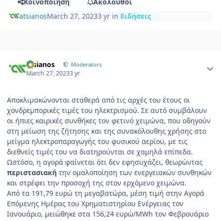
Κοινοποίηση
Ακόλουθοι
atsianos
March 27, 2023
3 yr
in
Ειδήσεις
Author stats
atsianos
Moderators
March 27, 2023
3 yr
Αποκλιμακώνονται σταθερά από τις αρχές του έτους οι
χονδρεμπορικές τιμές του ηλεκτρισμού. Σε αυτό συμβάλουν
οι ήπιες καιρικές συνθήκες τον φετινό χειμώνα, που οδηγούν
στη μείωση της ζήτησης και της συνακόλουθης χρήσης στο
μείγμα ηλεκτροπαραγωγής του φυσικού αερίου, με τις
διεθνείς τιμές του να διατηρούνται σε χαμηλά επίπεδα.
Ωστόσο, η αγορά φαίνεται ότι δεν εφησυχάζει, θεωρώντας
περιστασιακή
την ομαλοποίηση των ενεργειακών συνθηκών
και στρέφει την προσοχή της στον ερχόμενο χειμώνα.
Από τα 191,79 ευρώ τη μεγαβατώρα, μέση τιμή στην Αγορά
Επόμενης Ημέρας του Χρηματιστηρίου Ενέργειας τον
Ιανουάριο, μειώθηκε στα 156,24 ευρώ/MWh τον Φεβρουάριο