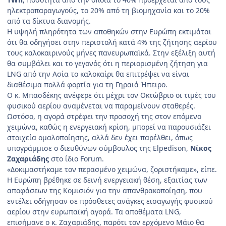
ηλεκτροπαραγωγούς, το 20% από τη βιομηχανία και το 20%
από τα δίκτυα διανομής.
Η υψηλή πληρότητα των αποθηκών στην Ευρώπη εκτιμάται
ότι θα οδηγήσει στην περιστολή κατά 4% της ζήτησης αερίου
τους καλοκαιρινούς μήνες πανευρωπαϊκά. Στην εξέλιξη αυτή
θα συμβάλει και το γεγονός ότι η περιορισμένη ζήτηση για
LNG από την Ασία το καλοκαίρι θα επιτρέψει να είναι
διαθέσιμα πολλά φορτία για τη Γηραιά Ήπειρο.
Ο κ. Μπασδέκης ανέφερε ότι μέχρι τον Οκτώβριο οι τιμές του
φυσικού αερίου αναμένεται να παραμείνουν σταθερές.
Ωστόσο, η αγορά στρέφει την προσοχή της στον επόμενο
χειμώνα, καθώς η ενεργειακή κρίση, μπορεί να παρουσιάζει
στοιχεία ομαλοποίησης, αλλά δεν έχει παρέλθει, όπως
υπογράμμισε ο διευθύνων σύμβουλος της Elpedison,
Νίκος
Ζαχαριάδης
στο ίδιο Forum.
«Δοκιμαστήκαμε τον περασμένο χειμώνα, ζοριστήκαμε», είπε.
Η Ευρώπη βρέθηκε σε δεινή ενεργειακή θέση, εξαιτίας των
αποφάσεων της Κομισιόν για την απανθρακοποίηση, που
εντέλει οδήγησαν σε πρόσθετες ανάγκες εισαγωγής φυσικού
αερίου στην ευρωπαϊκή αγορά. Τα αποθέματα LNG,
επισήμανε ο κ. Ζαχαριάδης, παρότι τον ερχόμενο Μάιο θα