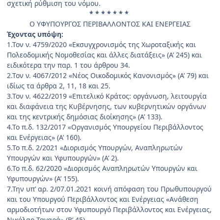
σχετική ρύθμιση του νόμου.
* * * * * * *
Ο ΥΦΥΠΟΥΡΓΟΣ ΠΕΡΙΒΑΛΛΟΝΤΟΣ ΚΑΙ ΕΝΕΡΓΕΙΑΣ
Έχοντας υπόψη:
1.Τον ν. 4759/2020 «Εκσυγχρονισμός της Χωροταξι­κής και
Πολεοδομικής Νομοθεσίας και άλλες διατάξεις» (Α’ 245) και
ειδικότερα την παρ. 1 του άρθρου 34.
2.Τον ν. 4067/2012 «Νέος Οικοδομικός Κανονισμός» (Α’ 79) και
ιδίως τα άρθρα 2, 11, 18 και 25.
3.Τον ν. 4622/2019 «Επιτελικό Κράτος: οργάνωση, λειτουργία
και διαφάνεια της Κυβέρνησης, των κυβερ­νητικών οργάνων
και της κεντρικής δημόσιας διοίκησης» (Α’ 133).
4.Το π.δ. 132/2017 «Οργανισμός Υπουργείου Περιβάλ­λοντος
και Ενέργειας» (Α’ 160).
5.Το π.δ. 2/2021 «Διορισμός Υπουργών, Αναπληρωτών
Υπουργών και Υφυπουργών» (Α’ 2).
6.Το π.δ. 62/2020 «Διορισμός Αναπληρωτών Υπουρ­γών και
Υφυπουργών» (Α’ 155).
7.Την υπ’ αρ. 2/07.01.2021 κοινή απόφαση του Πρωθυ­πουργού
και του Υπουργού Περιβάλλοντος και Ενέργειας «Ανάθεση
αρμοδιοτήτων στον Υφυπουργό Περιβάλλο­ντος και Ενέργειας,
Νικόλαο Ταγαρά» (Β’ 45).