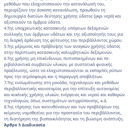
μεθόδων που ελαχιστοποιούν την κατανάλωσή του,
περιορίζουν την άσκοπη κατανάλωση, προωθούν τη
δημιουργία δικτύων δεύτερης χρήσης ύδατος (γκρι νερό) και
αξιοποιούν τα όμβρια ύδατα.
4.Της υποχρεωτικής κατασκευής υπόγειων δεξαμενών
συλλογής των όμβριων υδάτων και της αξιοποίησής τους για
τη διαρκή άρδευση της φύτευσης του περιβάλλοντος χώρου.
5.Της μέριμνας και πρόβλεψης των αναγκών χρήσης ύδατος
στην περίπτωση κατασκευής κολυμβητικών δε­ξαμενών.
6.Της χρήσης μη επικίνδυνων, πιστοποιημένων και πε­
ριβαλλοντικά συμβατών υλικών, με συστατικά φυσικής
προέλευσης, ώστε να ελαχιστοποιούνται οι εκπομπές ρύ­πων
προς την ατμόσφαιρα και η παραγωγή αποβλήτων.
7.Της ενσωμάτωσης στη μονάδα, τεχνολογιών και μεθόδων
περιβαλλοντικής καινοτομίας για την επίτευ­ξη αυτονομίας
και κυκλικής χρήσης υλικών, ενέργειας και νερού και καθαρών
τεχνολογιών, όπως συστημάτων αντιρρύπανσης, κ.ά.
8.Της τήρησης των κατευθύνσεων και των προβλέ­ψεων της
κείμενης νομοθεσίας για την προστασία του περιβάλλοντος,
τη διατήρηση της βιοποικιλότητας και τη βιώσιμη ανάπτυξη.
Άρθρο 5 Διαδικασία