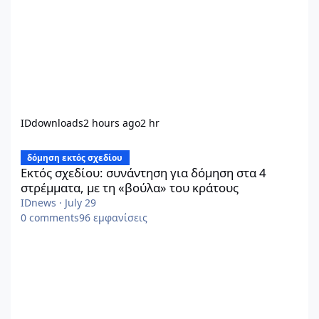
IDdownloads
2 hours ago
2 hr
Εκτός σχεδίου: συνάντηση για δόμηση στα 4 στρέμματα, με τη 
δόμηση εκτός σχεδίου
Εκτός σχεδίου: συνάντηση για δόμηση στα 4
στρέμματα, με τη «βούλα» του κράτους
IDnews
·
July 29
0
comments
96
εμφανίσεις