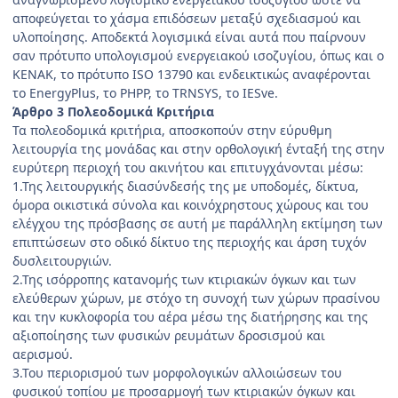
αποφεύγεται το χάσμα επιδόσεων μεταξύ σχεδιασμού και
υλοποίη­σης. Αποδεκτά λογισμικά είναι αυτά που παίρνουν
σαν πρότυπο υπολογισμού ενεργειακού ισοζυγίου, όπως και ο
ΚΕΝΑΚ, το πρότυπο ISO 13790 και ενδεικτικώς ανα­φέρονται
το EnergyPlus, το PHPP, το TRNSYS, το IESve.
Άρθρο 3 Πολεοδομικά Κριτήρια
Τα πολεοδομικά κριτήρια, αποσκοπούν στην εύρυθμη
λειτουργία της μονάδας και στην ορθολογική ένταξή της στην
ευρύτερη περιοχή του ακινήτου και επιτυγχάνονται μέσω:
1.Της λειτουργικής διασύνδεσής της με υποδομές, δίκτυα,
όμορα οικιστικά σύνολα και κοινόχρηστους χώρους και του
ελέγχου της πρόσβασης σε αυτή με πα­ράλληλη εκτίμηση των
επιπτώσεων στο οδικό δίκτυο της περιοχής και άρση τυχόν
δυσλειτουργιών.
2.Της ισόρροπης κατανομής των κτιριακών όγκων και των
ελεύθερων χώρων, με στόχο τη συνοχή των χώρων πρασίνου
και την κυκλοφορία του αέρα μέσω της δια­τήρησης και της
αξιοποίησης των φυσικών ρευμάτων δροσισμού και
αερισμού.
3.Του περιορισμού των μορφολογικών αλλοιώσεων του
φυσικού τοπίου με προσαρμογή των κτιριακών όγκων και