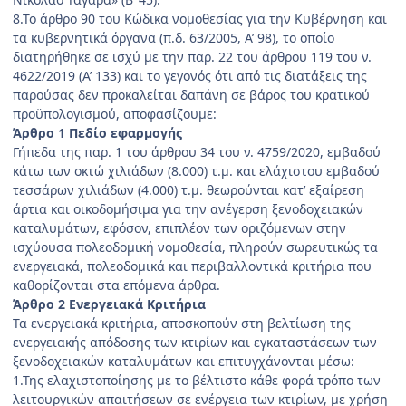
8.Το άρθρο 90 του Κώδικα νομοθεσίας για την Κυβέρ­νηση και
τα κυβερνητικά όργανα (π.δ. 63/2005, Α’ 98), το οποίο
διατηρήθηκε σε ισχύ με την παρ. 22 του άρθρου 119 του ν.
4622/2019 (Α’ 133) και το γεγονός ότι από τις διατάξεις της
παρούσας δεν προκαλείται δαπάνη σε βάρος του κρατικού
προϋπολογισμού, αποφασίζουμε:
Άρθρο 1 Πεδίο εφαρμογής
Γήπεδα της παρ. 1 του άρθρου 34 του ν. 4759/2020, εμβαδού
κάτω των οκτώ χιλιάδων (8.000) τ.μ. και ελάχιστου εμβαδού
τεσσάρων χιλιάδων (4.000) τ.μ. θεωρούνται κατ’ εξαίρεση
άρτια και οικοδομήσιμα για την ανέγερ­ση ξενοδοχειακών
καταλυμάτων, εφόσον, επιπλέον των οριζόμενων στην
ισχύουσα πολεοδομική νομοθεσία, πληρούν σωρευτικώς τα
ενεργειακά, πολεοδομικά και περιβαλλοντικά κριτήρια που
καθορίζονται στα επόμενα άρθρα.
Άρθρο 2 Ενεργειακά Κριτήρια
Τα ενεργειακά κριτήρια, αποσκοπούν στη βελτίωση της
ενεργειακής απόδοσης των κτιρίων και εγκαταστά­σεων των
ξενοδοχειακών καταλυμάτων και επιτυγχά­νονται μέσω:
1.Της ελαχιστοποίησης με το βέλτιστο κάθε φορά τρόπο των
λειτουργικών απαιτήσεων σε ενέργεια των κτιρίων, με χρήση