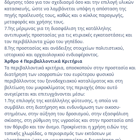
δόμησης τόσο για τον σχεδιασμό όσο και την επιλογή υλικών
κατασκευής, ώστε να λαμβάνεται υπόψη η από­σταση της
πηγής προέλευσής τους, καθώς και ο κύκλος παραγωγής,
μεταφοράς και χρήσης τους.
7.Της μέριμνας για τη διασφάλιση της κατάλληλης
αντιπυρικής προστασίας για τις κτιριακές εγκαταστάσεις και
τον περιβάλλοντα χώρο του γηπέδου.
8.Της προστασίας και ανάδειξης στοιχείων πολιτιστι­κού,
ιστορικού και αρχαιολογικού ενδιαφέροντος.
Άρθρο 4 Περιβαλλοντικά Κριτήρια
Τα περιβαλλοντικά κριτήρια, αποσκοπούν στην προ­στασία και
διατήρηση των ισορροπιών του ευρύτερου φυσικού
περιβάλλοντος του ξενοδοχειακού καταλύμα­τος και στη
βελτίωση του μικροκλίματος της περιοχής όπου αυτό
ανεγείρεται και επιτυγχάνονται μέσω:
1.Της επιλογής της κατάλληλης φύτευσης, η οποία να
συμβάλει στη διατήρηση και ενδυνάμωση των οικοσυ­
στημάτων, στην αύξηση του δροσισμού, στην εξασφάλιση
σκίασης, στη ρύθμιση της υγρασίας και στην προστασία από
τον θόρυβο και τον άνεμο. Προκρίνεται η χρήση ει­δών της
τοπικής χλωρίδας, ο περιορισμός των εκτάσεων με
χλοοτάπητα ώστε να μεγιστοποιείται η δυνατότητα φύ­