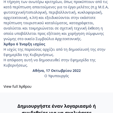
Η τήρηση των ανωτέρω κριτηρίων, όπως προκύ­πτουν από τις
κατά περίπτωση απαιτούμενες για το έργο μελέτες (π.χ Μ.Ε.Α,
φυτοτεχνική/τοπιολογική, πε­ριβαλλοντική, κυκλοφοριακή,
αρχιτεκτονική, κ.λπ) και εξειδικεύονται στην εκάστοτε
περίπτωση τουριστικού καταλύματος, καταγράφεται,
αναλύεται και τεκμηριώνε­ται σε σχετική τεχνική έκθεση η
οποία υποβάλλεται προς εξέταση και χορήγηση σύμφωνης
γνώμης στο οικείο Συμβούλιο Αρχιτεκτονικής.
Άρθρο 6 Έναρξη ισχύος
Η ισχύς της παρούσας αρχίζει από τη δημοσίευσή της στην
Εφημερίδα της Κυβερνήσεως.
Η απόφαση αυτή να δημοσιευθεί στην Εφημερίδα της
Κυβερνήσεως.
Αθήνα, 17 Οκτωβρίου 2022
Ο Υφυπουργός
View full Άρθρου
Δημιουργήστε έναν λογαριασμό ή
συνδεθείτε για να σχολιάσετε