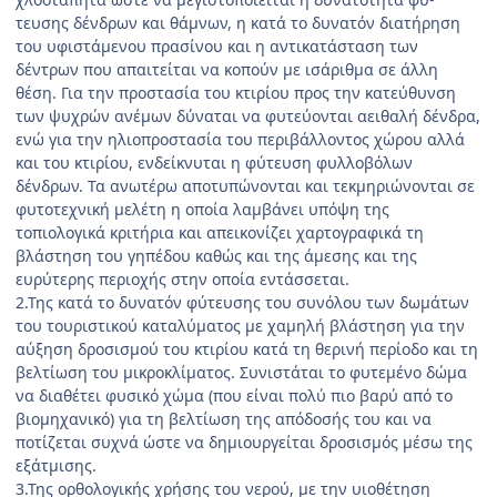
τευσης δένδρων και θάμνων, η κατά το δυνατόν διατήρη­ση
του υφιστάμενου πρασίνου και η αντικατάσταση των
δέντρων που απαιτείται να κοπούν με ισάριθμα σε άλλη
θέση. Για την προστασία του κτιρίου προς την κατεύθυν­ση
των ψυχρών ανέμων δύναται να φυτεύονται αειθαλή δένδρα,
ενώ για την ηλιοπροστασία του περιβάλλοντος χώρου αλλά
και του κτιρίου, ενδείκνυται η φύτευση φυλ­λοβόλων
δένδρων. Τα ανωτέρω αποτυπώνονται και τεκ­μηριώνονται σε
φυτοτεχνική μελέτη η οποία λαμβάνει υπόψη της
τοπιολογικά κριτήρια και απεικονίζει χαρτο­γραφικά τη
βλάστηση του γηπέδου καθώς και της άμεσης και της
ευρύτερης περιοχής στην οποία εντάσσεται.
2.Της κατά το δυνατόν φύτευσης του συνόλου των δωμάτων
του τουριστικού καταλύματος με χαμηλή βλάστηση για την
αύξηση δροσισμού του κτιρίου κατά τη θερινή περίοδο και τη
βελτίωση του μικροκλίματος. Συνιστάται το φυτεμένο δώμα
να διαθέτει φυσικό χώμα (που είναι πολύ πιο βαρύ από το
βιομηχανικό) για τη βελτίωση της απόδοσής του και να
ποτίζεται συχνά ώστε να δημιουργείται δροσισμός μέσω της
εξάτμισης.
3.Της ορθολογικής χρήσης του νερού, με την υιοθέ­τηση