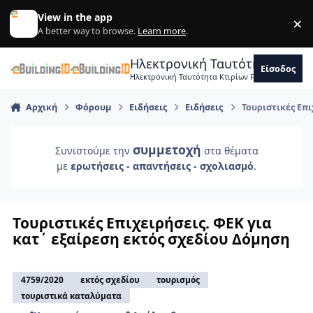
Skip to content
View in the app
×
Di
A better way to browse.
Learn more
.
Ηλεκτρονική Ταυτότητα Κτιρ
Είσοδος
Ηλεκτρονική Ταυτότητα Κτιρίων Forum Μηχανικ
Αρχική
Φόρουμ
Ειδήσεις
Ειδήσεις
Τουριστικές Επι
συμμετοχή
Συνιστούμε την
στα θέματα
με
ερωτήσεις - απαντήσεις - σχολιασμό
.
Τουριστικές Επιχειρήσεις. ΦΕΚ για
κατ΄ εξαίρεση εκτός σχεδίου Δόμηση
4759/2020
εκτός σχεδίου
τουρισμός
τουριστικά καταλύματα