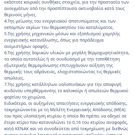
εκάστοτε καιρικές συνθήκες στοιχεία, για την προστασία των
ανοιγμάτων από την προσπίπτουσα ακτινοβολία κατά τους
θερινούς μήνες.
4.Της μείωσης του ενεργειακού αποτυπώματος και των
εκπομπών αερίων του θερμοκηπίου του καταλύματος.
5.Της χρήσης μηχανικών μέσων και εξοπλισμού χα­μηλής
ενεργειακής κατανάλωσης, όπως για παράδειγμα
ανεμιστήρων οροφής.
6.Της χρήσης δομικών υλικών με μεγάλη θερμοχωρη­τικότητα,
τα οποία αυτοτελώς ή σε συνδυασμό με την τοποθέτηση
εξωτερικής θερμομόνωσης επιτυγχάνουν αύξηση της
θερμικής τους αδράνειας, ελαχιστοποιώντας τις θερμικές
απώλειες.
7.Της χρήσης κατάλληλων υαλοπινάκων για την απο­φυγή
κινδύνου υπερθέρμανσης το καλοκαίρι ή απωλει­ών θερμικού
φορτίου το χειμώνα.
Ειδικότερα, οι αυξημένες απαιτήσεις ενεργειακής απόδοσης,
τεκμηριώνονται με τη Μελέτη Ενεργειακής Απόδοσης (ΜΕΑ)
του προς υλοποίηση κτιρίου η οποία θα πρέπει να οδηγεί σε
έτερο κτίριο που καταναλώνει το 0,16 του κτιρίου αναφοράς,
κατά ΚΕΝΑΚ και να συ­νοδεύεται από τεκμηρίωση με διεθνώς
αναγνωρισμένο λογισμικό ενεργειακού ισοζυγίου ώστε να