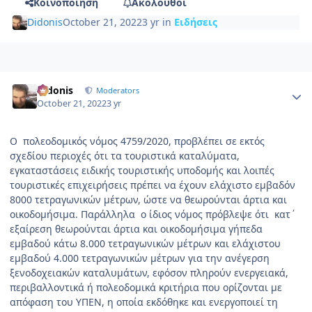
Κοινοποίηση
Ακόλουθοι
Didonis
October 21, 2022
3 yr
in
Ειδήσεις
Author stats
Didonis
Moderators
October 21, 2022
3 yr
Ο πολεοδομικός νόμος 4759/2020, προβλέπει σε εκτός
σχεδίου περιοχές ότι τα τουριστικά καταλύματα,
εγκαταστάσεις ειδικής τουριστικής υποδομής και λοιπές
τουριστικές επιχειρήσεις πρέπει να έχουν ελάχιστο εμβαδόν
8000 τετραγωνικών μέτρων, ώστε να θεωρούνται άρτια και
οικοδομήσιμα. Παράλληλα ο ίδιος νόμος πρόβλεψε ότι κατ΄
εξαίρεση θεωρούνται άρτια και οικοδομήσιμα γήπεδα
εμβαδού κάτω 8.000 τετραγωνικών μέτρων και ελάχιστου
εμβαδού 4.000 τετραγωνικών μέτρων για την ανέγερση
ξενοδοχειακών καταλυμάτων, εφόσον πληρούν ενεργειακά,
περιβαλλοντικά ή πολεοδομικά κριτήρια που ορίζονται με
απόφαση του ΥΠΕΝ, η οποία εκδόθηκε και ενεργοποιεί τη