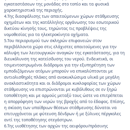
εγκαταστάσεων της μονάδας στο τοπίο και τα φυσικά
χαρακτηριστικά της περιοχής.
4.Της διασφάλισης των απαιτούμενων χώρων στάθ­μευσης
οχημάτων και της κατάλληλης οργάνωσης του εσωτερικού
δικτύου κίνησής τους, τηρώντας τις προ­βλέψεις της
νομοθεσίας για τα ηλεκτροκίνητα οχήματα.
5.Του περιορισμού των σκληρών επιφανειών στον
περιβάλλοντα χώρο στις ελάχιστες απαιτούμενες για την
κάλυψη των λειτουργικών αναγκών της εγκατάστασης, για τη
διευκόλυνση της κατείσδυσης του νερού. Ενδει­κτικά, οι
τσιμεντοστρωμένοι διάδρομοι για την εξυπη­ρέτηση των
εμποδιζόμενων ατόμων μπορούν να επικα­λύπτονται με
αντιολισθηρές πλάκες από ανακυκλώσιμα υλικά με μεγάλη
ανακλαστικότητα και οι διάδρομοι κυ­κλοφορίας των χώρων
στάθμευσης να επιστρώνονται με κυβόλιθους σε εν ξηρώ
τοποθέτηση και με αρμούς μεταξύ τους ώστε να επιτρέπεται
η απορρόφηση των νερών της βροχής από το έδαφος. Επίσης,
η σκίαση των υπαίθριων θέσεων στάθμευσης δύναται να
επιτυγχάνε­ται με φύτευση δένδρων ή με ξύλινες πέργκολες
αντί της τοποθέτησης στεγάστρων.
6.Της υιοθέτησης των αρχών της αειφόρου/πράσινης