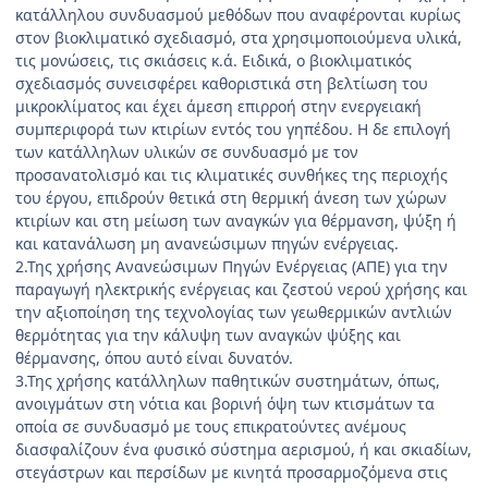
κατάλληλου συνδυασμού μεθόδων που αναφέρονται κυρίως
στον βιοκλιματικό σχεδιασμό, στα χρησιμοποιούμενα υλικά,
τις μονώσεις, τις σκιάσεις κ.ά. Ειδικά, ο βιοκλιματικός
σχεδιασμός συνεισφέρει καθοριστικά στη βελτίωση του
μικροκλίματος και έχει άμεση επιρροή στην ενεργειακή
συμπεριφορά των κτι­ρίων εντός του γηπέδου. Η δε επιλογή
των κατάλληλων υλικών σε συνδυασμό με τον
προσανατολισμό και τις κλιματικές συνθήκες της περιοχής
του έργου, επιδρούν θετικά στη θερμική άνεση των χώρων
κτιρίων και στη μείωση των αναγκών για θέρμανση, ψύξη ή
και κατανά­λωση μη ανανεώσιμων πηγών ενέργειας.
2.Της χρήσης Ανανεώσιμων Πηγών Ενέργειας (ΑΠΕ) για την
παραγωγή ηλεκτρικής ενέργειας και ζεστού νε­ρού χρήσης και
την αξιοποίηση της τεχνολογίας των γεωθερμικών αντλιών
θερμότητας για την κάλυψη των αναγκών ψύξης και
θέρμανσης, όπου αυτό είναι δυνατόν.
3.Της χρήσης κατάλληλων παθητικών συστημάτων, όπως,
ανοιγμάτων στη νότια και βορινή όψη των κτισμάτων τα
οποία σε συνδυασμό με τους επικρατούντες ανέμους
διασφαλίζουν ένα φυσικό σύστημα αερισμού, ή και σκιαδίων,
στεγάστρων και περσίδων με κινητά προσαρμοζόμενα στις