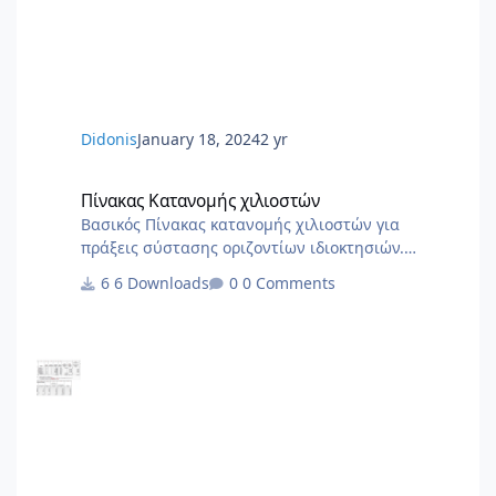
– δήλωσης απογραφής στο ΙΚΑ 1_3.docx 1.Αίτηση
Δήλωση Απογραφης Νέου Εργου από ΙΚΑ.pdf 0.ΙΚΑ
ΔΙΚΑΙΟΛΟΓΗΤΙΚΑ ΑΠΟΓΡΑΦΗΣ ΝΕΟΥ ΕΡΓΟΥ.PDF
6.Αίτηση Δήλ
Didonis
January 18, 2024
2 yr
Πίνακας Κατανομής χιλιοστών
Πίνακας Κατανομής χιλιοστών
Βασικός Πίνακας κατανομής χιλιοστών για
πράξεις σύστασης οριζοντίων ιδιοκτησιών.
Χρήσιμο ως σημείο αναφοράς για να στήσετε το
6 Downloads
0 Comments
δικό σας