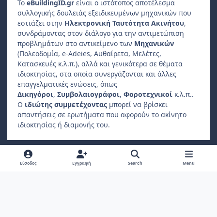
Το
e
Building
ID
.gr
είναι ο ιστότοπος αποτέλεσμα
συλλογικής δουλειάς εξειδικευμένων μηχανικών που
εστιάζει στην
Ηλεκτρονική Ταυτότητα Ακινήτου
,
συνδράμοντας στον διάλογο για την αντιμετώπιση
προβλημάτων στο αντικείμενο των
Μηχανικών
(Πολεοδομία, e-Adeies, Αυθαίρετα, Μελέτες,
Κατασκευές κ.λ.π.), αλλά και γενικότερα σε θέματα
ιδιοκτησίας, στα οποία συνεργάζονται και άλλες
επαγγελματικές ενώσεις, όπως
Δικηγόροι
,
Συμβολαιογράφοι
,
Φοροτεχνικοί
κ.λ.π..
Ο
ιδιώτης συμμετέχοντας
μπορεί να βρίσκει
απαντήσεις σε ερωτήματα που αφορούν το ακίνητο
ιδιοκτησίας ή διαμονής του.
Light Mode
Dark Mode
System Preference
f
Είσοδος
Εγγραφή
Search
Menu
a
Πολιτική Απορρήτου
Επικοινωνήστε μαζί μας
Cookies
c
Copyright 2022, ebuildingid.gr
Powered by
Invision Community
e
b