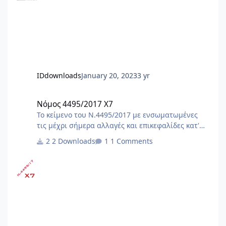
IDdownloads
January 20, 2023
3 yr
Νόμος 4495/2017 X7
Νόμος 4495/2017 X7
Το κείμενο του Ν.4495/2017 με ενσωματωμένες
τις μέχρι σήμερα αλλαγές και επικεφαλίδες κατ'
άρθρο. Αλλαγές με τον ν.5106/24 (ΦΕΚ
2 Downloads
1 Comments
63Α/1.5.2024)[Α1] [Α1]Αλλαγές και προσθήκες με
τον ν.5106/24 (ΦΕΚ 63Α/1.5.2024) : - άρθρο 19,
παρ.2 - άρθρο 24, παρ.1, 2Α - άρθρο 29, παρ.4 -
άρθρο 44, παρ.1 - άρθρο 81, παρ.3 - κατάργηση
άρθρων 85, 91, 92, 93, 94, 95 - άρθρο 109, παρ.2 -
προσθήκη άρθρων 125Α έως 125ΚΑ Αλλαγές με
τον ν.5069/23 (ΦΕΚ 193Α/28.11.2023) Αλλαγές με
τον Ν.5037/23 (ΦΕΚ 78Α/28.3.2023) Αλλαγ