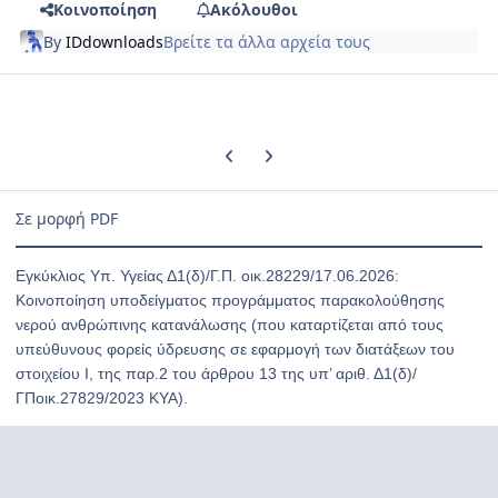
Κοινοποίηση
Ακόλουθοι
By
IDdownloads
Βρείτε τα άλλα αρχεία τους
Previous carousel slide
Next carousel slide
Σε μορφή PDF
Εγκύκλιος Υπ. Υγείας Δ1(δ)/Γ.Π. οικ.28229/17.06.2026:
Κοινοποίηση υποδείγματος προγράμματος παρακολούθησης
νερού ανθρώπινης κατανάλωσης (που καταρτίζεται από τους
υπεύθυνους φορείς ύδρευσης σε εφαρμογή των διατάξεων του
στοιχείου I, της παρ.2 του άρθρου 13 της υπ’ αριθ. Δ1(δ)/
ΓΠοικ.27829/2023 ΚΥΑ).