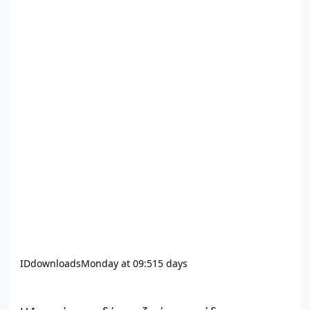
IDdownloads
Monday at 09:51
5 days
Η Ισπανία επενδύει μαζικά σε μονάδες αφαλάτωσης νερού