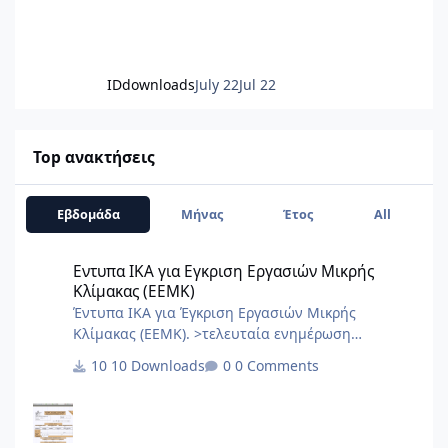
IDdownloads
July 22
Jul 22
Top ανακτήσεις
Εβδομάδα
Μήνας
Έτος
All
Εντυπα ΙΚΑ για Εγκριση Εργασιών Μικρής Κλίμακας (ΕΕΜΚ)
Εντυπα ΙΚΑ για Εγκριση Εργασιών Μικρής
Κλίμακας (ΕΕΜΚ)
Έντυπα ΙΚΑ για Έγκριση Εργασιών Μικρής
Κλίμακας (ΕΕΜΚ). >τελευταία ενημέρωση
10/2017< 8.Τεχνική Εκθεση I.K.A.docx
10 Downloads
0 Comments
2.3.Εξουσιοδότηση αίτησης – δήλωσης
μεταβολών-κλεισιμο στο ΙΚΑ 3_3.docx
2.2.Εξουσιοδότηση κατάθεσης και πληρωμής της
ΑΠΔ στο ΙΚΑ 2_3.docx 2.1.Εξουσιοδότηση αίτησης