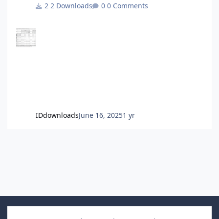
ΠΔ'85 και μετά δεν γίνεται με σταθερά χιλιοστά
2 Downloads
0 Comments
αλλά με δύο συντελεστές, έναν για την χρέωση με
βάση την ένδειξη των ωρομετρητών/
θερμιδομετρητών και έναν για το πάγιο. Δεν το
περιλαμβάνει ο Πίνακας.
IDdownloads
June 16, 2025
1 yr