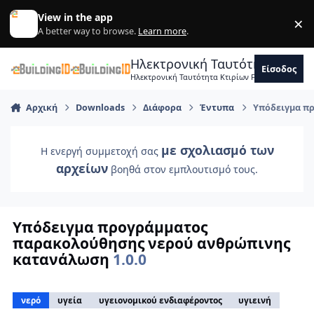
Skip to content
View in the app
×
Di
A better way to browse.
Learn more
.
Ηλεκτρονική Ταυτότητα Κτιρ
Είσοδος
Ηλεκτρονική Ταυτότητα Κτιρίων Forum Μηχανικ
Αρχική
Downloads
Διάφορα
Έντυπα
Υπόδειγμα π
με σχολιασμό των
Η ενεργή συμμετοχή σας
αρχείων
βοηθά στον εμπλουτισμό τους.
Υπόδειγμα προγράμματος
παρακολούθησης νερού ανθρώπινης
κατανάλωση
1.0.0
νερό
υγεία
υγειονομικού ενδιαφέροντος
υγιεινή