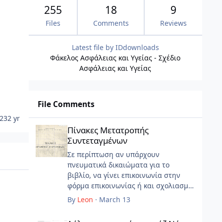
255
18
9
Files
Comments
Reviews
Latest file by
IDdownloads
Φάκελος Ασφάλειας και Υγείας - Σχέδιο
Ασφάλειας και Υγείας
File Comments
023
2 yr
Πίνακες Μετατροπής Συντεταγμένων
Πίνακες Μετατροπής
Συντεταγμένων
Σε περίπτωση αν υπάρχουν
πνευματικά δικαιώματα για το
βιβλίο, να γίνει επικοινωνία στην
φόρμα επικοινωνίας ή και σχολιασμό
εδώ.
By
Leon
·
March 13
Δήλωση εισφοράς γκαράζ Νόμου 960/1979