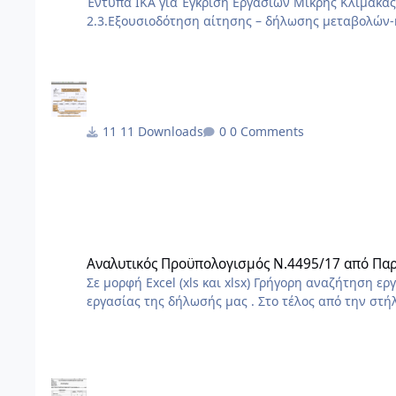
Έντυπα ΙΚΑ για Έγκριση Εργασιών Μικρής Κλίμακας (ΕΕΜΚ). >τελευ
2.3.Εξουσιοδότηση αίτησης – δήλωσης μεταβολών-κλεισιμο στο ΙΚΑ 3_3.docx 2.
της ΑΠΔ στο ΙΚΑ 2_3.docx 2.1.Εξουσιοδότηση αίτησης – δήλωσης απογραφής στο ΙΚΑ 1_3.docx 1.Αίτηση Δήλωση Απογραφης
11 Downloads
0 Comments
Αναλυτικός Προϋπολογισμός Ν.4495/17 από Παράρτημα Β
Αναλυτικός Προϋπολογισμός Ν.4495/17 από Πα
Σε μορφή Excel (xls και xlsx) Γρήγορη αναζήτηση εργασιών και τιμών . Από την κρυφή στήλη φίλτρου Α επιλέγουμε το είδος
εργασίας της δήλωσής μας . Στο τέλος από την στήλη φίλτρου G επιλέγουμε τις ποσότητες με τιμές και προκύπτουν οι
εργασίες και το τελικό άθροισμα .