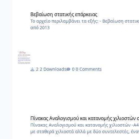
Βεβαίωση στατικής επάρκειας
Βεβαίωση στατικής επάρκειας
Το αρχείο περιλαμβάνει τα εξής: - Βεβαίωση στατικής επάρκειας - Έκθεση Αυτοψίας - Δήλωση Στατικής Επάρκειας αρχείο
από 2013
2 Downloads
0 Comments
Πίνακας Αναλογισμού και κατανομής χιλιοστών σε excel
Πίνακας Αναλογισμού και κατανομής χιλιοστών σ
Πίνακας Αναλογισμού και κατανομής χιλιοστών -Α4 Η δαπάνη των χιλιοστών θέρμανσης από το ΠΔ'85 και μετά δεν γίνετ
με σταθερά χιλιοστά αλλά με δύο συντελεστές, έν
θερμιδομετρητών και έναν για το πάγιο. Δεν το περ