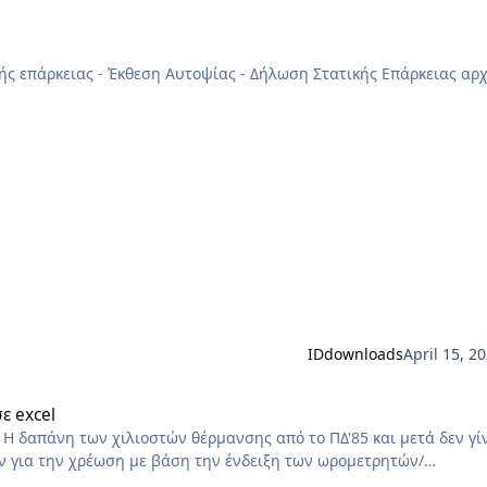
IDdownloads
April 15, 2
ε excel
αι
αν για την χρέωση με βάση την ένδειξη των ωρομετρητών/
ιλαμβάνει ο Πίνακας.