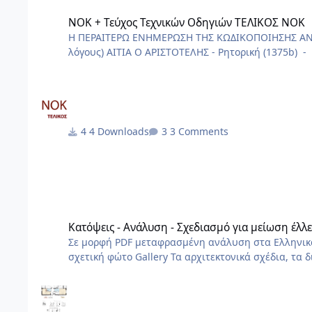
ΝΟΚ + Τεύχος Τεχνικών Οδηγιών ΤΕΛΙΚΟΣ ΝΟΚ
ΝΟΚ + Τεύχος Τεχνικών Οδηγιών ΤΕΛΙΚΟΣ ΝΟΚ
Η ΠΕΡΑΙΤΕΡΩ ΕΝΗΜΕΡΩΣΗ ΤΗΣ ΚΩΔΙΚΟΠΟΙΗΣΗΣ ΑΝΑΣ
λόγους) ΑΙΤΙΑ Ο ΑΡΙΣΤΟΤΕΛΗΣ - Ρητορική (1375b) - “οὐδὲν διαφέρει ἢ μὴ κεῖσθαι ἢ μὴ χρῆσθαι” "δεν υπάρχει καμιά
διαφορά ανάμεσα στο να μην υπάρχει ένας νόμος και στο να μην εφαρμόζετα
ενσωματωμένες τις Τεχνικές Οδηγίες εφαρμογής του
231Α/12.12.2025[ 1] ) Αλλαγές με τον ν.5197/25 (ΦΕ
4 Downloads
3 Comments
Κατόψεις - Ανάλυση - Σχεδιασμό για μείωση έλλειψης κατοι
Κατόψεις - Ανάλυση - Σχεδιασμό για μείωση έλλ
Σε μορφή PDF μεταφρασμένη ανάλυση στα Ελληνικά από
σχετική φώτο Gallery Τα αρχιτεκτονικά σχέδια, τα διαγράμματα, το γραφικό υλικό, το ερευνητικό περιεχόμενο και οι αρχές
σχεδιασμού κατοικίας που περιλαμβάνονται στην 
πνευματική ιδιοκτησία της Beatriz Ramo / STAR strategies + architecture. Για άδειε
contact@st-ar.nl www.st-ar.nl