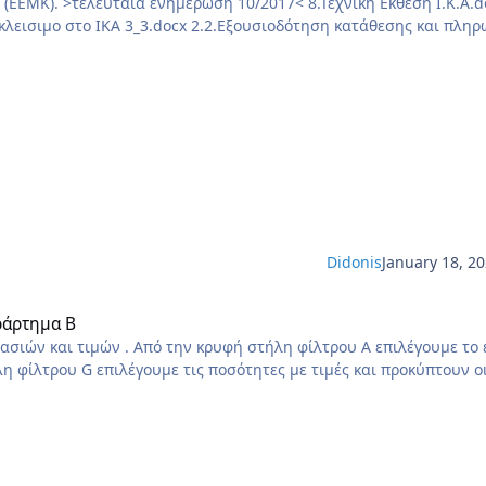
ταία ενημέρωση 10/2017< 8.Τεχνική Εκθεση I.K.A.docx
2.Εξουσιοδότηση κατάθεσης και πληρωμής
Νέου Εργου από ΙΚΑ.pdf 0.ΙΚΑ ΔΙΚΑΙΟΛΟΓΗΤΙΚΑ ΑΠΟΓΡΑΦΗΣ ΝΕΟΥ ΕΡΓΟΥ.PDF 6.Αίτηση Δήλ
Didonis
January 18, 2
ράρτημα Β