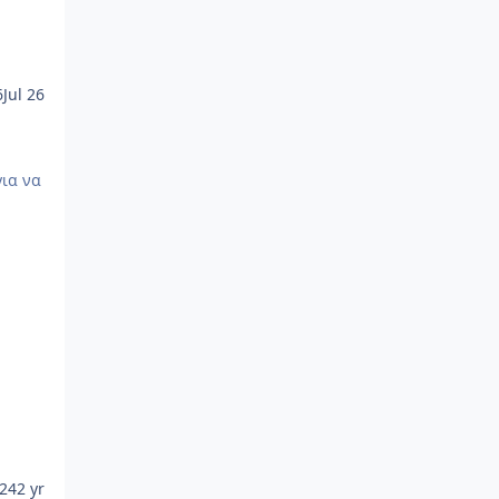
6
Jul 26
024
2 yr