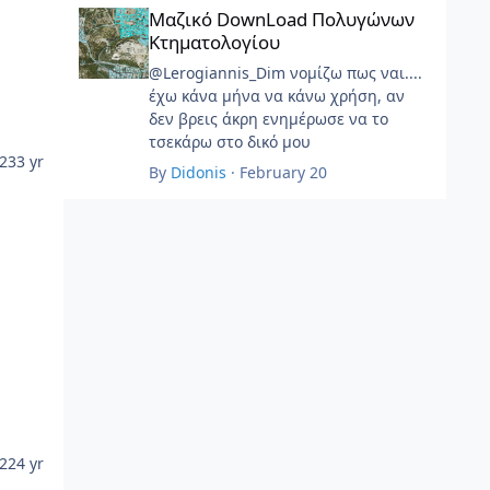
Μαζικό DownLoad Πολυγώνων Κτηματολογίου
Μαζικό DownLoad Πολυγώνων
Κτηματολογίου
@Lerogiannis_Dim νομίζω πως ναι....
έχω κάνα μήνα να κάνω χρήση, αν
δεν βρεις άκρη ενημέρωσε να το
τσεκάρω στο δικό μου
023
3 yr
By
Didonis
·
February 20
022
4 yr