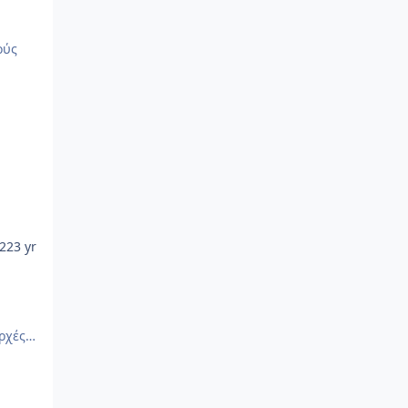
ούς
022
3 yr