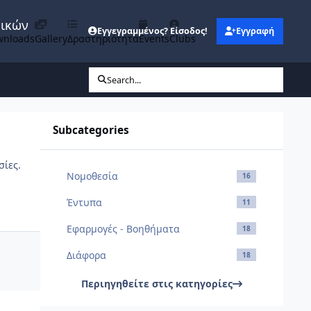
νικών
Εγγεγραμμένος? Είσοδος!
Εγγραφή
wnloads
Gallery
Δραστηριότητα
Events
Clubs
Search...
Subcategories
σίες.
Νομοθεσία
16
Έντυπα
11
Εφαρμογές - Βοηθήματα
18
Διάφορα
18
Περιηγηθείτε στις κατηγορίες