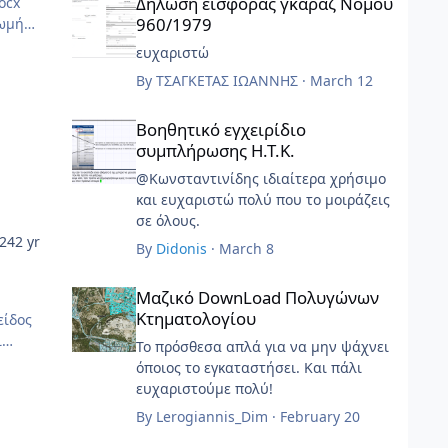
Δήλωση εισφοράς γκαράζ Νόμου
960/1979
ευχαριστώ
By
ΤΣΑΓΚΕΤΑΣ ΙΩΑΝΝΗΣ
·
March 12
Βοηθητικό εγχειρίδιο συμπλήρωσης Η.Τ.Κ.
Βοηθητικό εγχειρίδιο
συμπλήρωσης Η.Τ.Κ.
@Κωνσταντινίδης ιδιαίτερα χρήσιμο
και ευχαριστώ πολύ που το μοιράζεις
σε όλους.
024
2 yr
By
Didonis
·
March 8
Μαζικό DownLoad Πολυγώνων Κτηματολογίου
Μαζικό DownLoad Πολυγώνων
Κτηματολογίου
Το πρόσθεσα απλά για να μην ψάχνει
όποιος το εγκαταστήσει. Και πάλι
ευχαριστούμε πολύ!
By
Lerogiannis_Dim
·
February 20