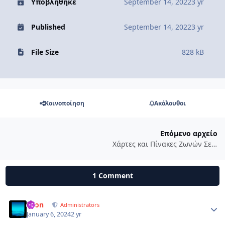
Υποβλήθηκε
September 14, 2022
3 yr
Published
September 14, 2022
3 yr
File Size
828 kB
Κοινοποίηση
Ακόλουθοι
Επόμενο αρχείο
Χάρτες και Πίνακες Ζωνών Σεισμικής Επικινδυνότητας
1 Comment
Leon
Autho
Administrators
January 6, 2024
2 yr