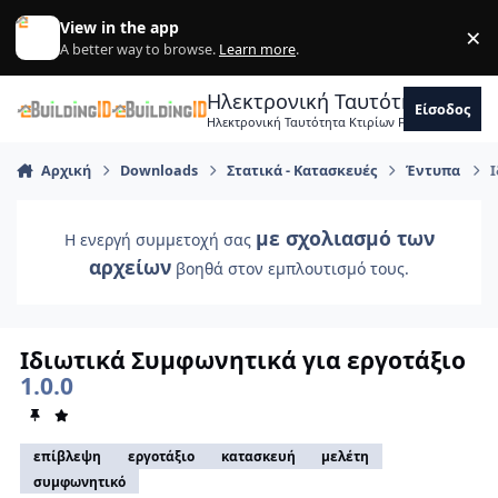
Skip to content
View in the app
×
Di
A better way to browse.
Learn more
.
Ηλεκτρονική Ταυτότητα Κτιρ
Είσοδος
Ηλεκτρονική Ταυτότητα Κτιρίων Forum Μηχανικ
Αρχική
Downloads
Στατικά - Κατασκευές
Έντυπα
Ι
με σχολιασμό των
Η ενεργή συμμετοχή σας
αρχείων
βοηθά στον εμπλουτισμό τους.
Ιδιωτικά Συμφωνητικά για εργοτάξιο
1.0.0
επίβλεψη
εργοτάξιο
κατασκευή
μελέτη
συμφωνητικό