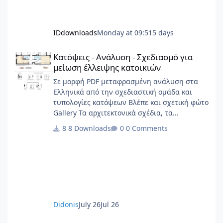
IDdownloads
Monday at 09:51
5 days
Κατόψεις - Ανάλυση - Σχεδιασμό για μείωση έλλειψης κατοικιώ
Κατόψεις - Ανάλυση - Σχεδιασμό για
μείωση έλλειψης κατοικιών
Σε μορφή PDF μεταφρασμένη ανάλυση στα
Ελληνικά από την σχεδιαστική ομάδα και
τυπολογίες κατόψεων Βλέπε και σχετική φώτο
Gallery Τα αρχιτεκτονικά σχέδια, τα
διαγράμματα, το γραφικό υλικό, το
8 Downloads
0 Comments
ερευνητικό περιεχόμενο και οι αρχές
σχεδιασμού κατοικίας που περιλαμβάνονται
στην παρούσα έκδοση αποτελούν πρωτότυπο
έργο και παραμένουν πνευματική ιδιοκτησία
της Beatriz Ramo / STAR strategies +
architecture. Για άδειες χρήσης,
αναπαραγωγής ή μετάφρασης: contact@st-
Didonis
July 26
Jul 26
ar.nl www.st-ar.nl
Σχέδιο ΤΟΤΕΕ : Άειφόρος κατασκευή, αποκατάσταση και συντή