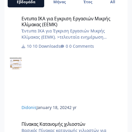
Εβδομάδα
Μήνας
Έτος
All
Εντυπα ΙΚΑ για Εγκριση Εργασιών Μικρής Κλίμακας (ΕΕΜΚ)
Εντυπα ΙΚΑ για Εγκριση Εργασιών Μικρής
Κλίμακας (ΕΕΜΚ)
Έντυπα ΙΚΑ για Έγκριση Εργασιών Μικρής
Κλίμακας (ΕΕΜΚ). >τελευταία ενημέρωση
10/2017< 8.Τεχνική Εκθεση I.K.A.docx
10 Downloads
0 Comments
2.3.Εξουσιοδότηση αίτησης – δήλωσης
μεταβολών-κλεισιμο στο ΙΚΑ 3_3.docx
2.2.Εξουσιοδότηση κατάθεσης και πληρωμής της
ΑΠΔ στο ΙΚΑ 2_3.docx 2.1.Εξουσιοδότηση αίτησης
– δήλωσης απογραφής στο ΙΚΑ 1_3.docx 1.Αίτηση
Δήλωση Απογραφης Νέου Εργου από ΙΚΑ.pdf 0.ΙΚΑ
ΔΙΚΑΙΟΛΟΓΗΤΙΚΑ ΑΠΟΓΡΑΦΗΣ ΝΕΟΥ ΕΡΓΟΥ.PDF
6.Αίτηση Δήλ
Didonis
January 18, 2024
2 yr
Πίνακας Κατανομής χιλιοστών
Πίνακας Κατανομής χιλιοστών
Βασικός Πίνακας κατανομής χιλιοστών για