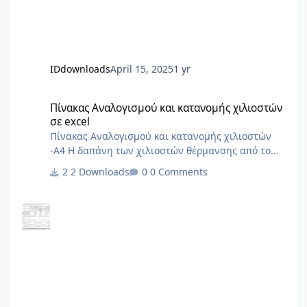
IDdownloads
April 15, 2025
1 yr
Πίνακας Αναλογισμού και κατανομής χιλιοστών σε excel
Πίνακας Αναλογισμού και κατανομής χιλιοστών
σε excel
Πίνακας Αναλογισμού και κατανομής χιλιοστών
-Α4 Η δαπάνη των χιλιοστών θέρμανσης από το
ΠΔ'85 και μετά δεν γίνεται με σταθερά χιλιοστά
2 Downloads
0 Comments
αλλά με δύο συντελεστές, έναν για την χρέωση με
βάση την ένδειξη των ωρομετρητών/
θερμιδομετρητών και έναν για το πάγιο. Δεν το
περιλαμβάνει ο Πίνακας.