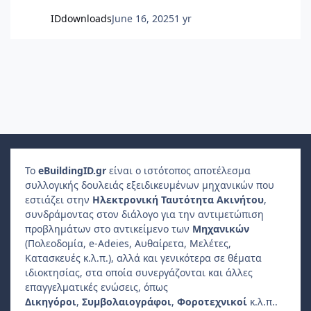
IDdownloads
June 16, 2025
1 yr
Το
e
Building
ID
.gr
είναι ο ιστότοπος αποτέλεσμα
συλλογικής δουλειάς εξειδικευμένων μηχανικών που
εστιάζει στην
Ηλεκτρονική Ταυτότητα Ακινήτου
,
συνδράμοντας στον διάλογο για την αντιμετώπιση
προβλημάτων στο αντικείμενο των
Μηχανικών
(Πολεοδομία, e-Adeies, Αυθαίρετα, Μελέτες,
Κατασκευές κ.λ.π.), αλλά και γενικότερα σε θέματα
ιδιοκτησίας, στα οποία συνεργάζονται και άλλες
επαγγελματικές ενώσεις, όπως
Δικηγόροι
,
Συμβολαιογράφοι
,
Φοροτεχνικοί
κ.λ.π..