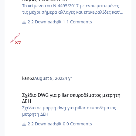
Το κείμενο του Ν.4495/2017 με ενσωματωμένες
τις μέχρι σήμερα αλλαγές και επικεφαλίδες κατ'
άρθρο. Αλλαγές με τον ν.5106/24 (ΦΕΚ
2 Downloads
1 Comments
63Α/1.5.2024)[Α1] [Α1]Αλλαγές και προσθήκες με
τον ν.5106/24 (ΦΕΚ 63Α/1.5.2024) : - άρθρο 19,
παρ.2 - άρθρο 24, παρ.1, 2Α - άρθρο 29, παρ.4 -
άρθρο 44, παρ.1 - άρθρο 81, παρ.3 - κατάργηση
άρθρων 85, 91, 92, 93, 94, 95 - άρθρο 109, παρ.2 -
προσθήκη άρθρων 125Α έως 125ΚΑ Αλλαγές με
τον ν.5069/23 (ΦΕΚ 193Α/28.11.2023) Αλλαγές με
τον Ν.5037/23 (ΦΕΚ 78Α/28.3.2023) Αλλαγ
kan62
August 8, 2022
4 yr
Σχέδιο DWG για pillar σκυροδέματος μετρητή ΔΕΗ
Σχέδιο DWG για pillar σκυροδέματος μετρητή
ΔΕΗ
Σχέδιο σε μορφή dwg για pillar σκυροδέματος
μετρητή ΔΕΗ
2 Downloads
0 Comments