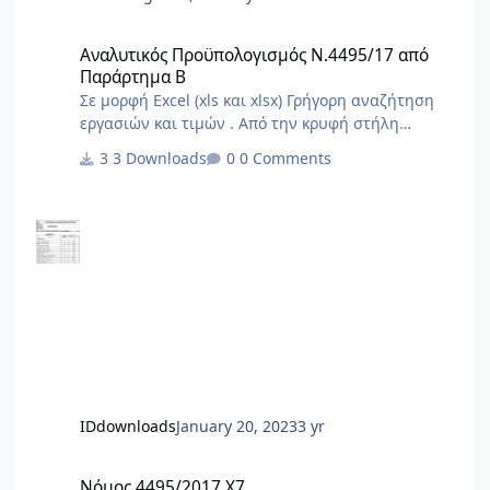
Αναλυτικός Προϋπολογισμός Ν.4495/17 από Παράρτημα Β
Αναλυτικός Προϋπολογισμός Ν.4495/17 από
Παράρτημα Β
Σε μορφή Excel (xls και xlsx) Γρήγορη αναζήτηση
εργασιών και τιμών . Από την κρυφή στήλη
φίλτρου Α επιλέγουμε το είδος εργασίας της
3 Downloads
0 Comments
δήλωσής μας . Στο τέλος από την στήλη φίλτρου
G επιλέγουμε τις ποσότητες με τιμές και
προκύπτουν οι εργασίες και το τελικό άθροισμα .
IDdownloads
January 20, 2023
3 yr
Νόμος 4495/2017 X7
Νόμος 4495/2017 X7