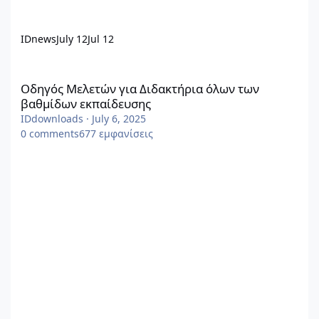
IDnews
July 12
Jul 12
Οδηγός Μελετών για Διδακτήρια όλων των βαθμίδων εκπαίδευσ
Οδηγός Μελετών για Διδακτήρια όλων των
βαθμίδων εκπαίδευσης
IDdownloads
·
July 6, 2025
0
comments
677
εμφανίσεις