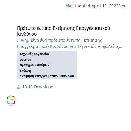
Akis
Updated
April 13, 2023
3 yr
Πρότυπο έντυπο Εκτίμησης Επαγγελματικού Κινδύνου
Πρότυπο έντυπο Εκτίμησης Επαγγελματικού
Κινδύνου
Συνημμένο ένα πρότυπο έντυπο Εκτίμησης
Επαγγελματικού Κινδύνου για Τεχνικούς Ασφαλείας
(Δραστηριότητα επιχείρησης: Πρατήριο Καυσίμων).
τεχνικός ασφαλείας
Απαραίτητη η συμπλήρωση και ενημέρωση των
υγιεινή
στοιχείων, καθώς και η παραμετροποίηση του εντύπου
πρατήριο καυσίμων
σε τυχόν διαφοροποίηση της δραστηριότητας της
έκθεση
εκτίμηση επαγγελματικού κινδύνου
επιχείρησης.
18 Downloads