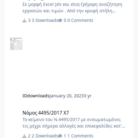
Σε μορφή Excel (xls και xlsx) Γρήγορη αναζήτηση
εργασιών και τιμών . Από την κρυφή στήλη
φίλτρου Α επιλέγουμε το είδος εργασίας της
3 Downloads
0 Comments
δήλωσής μας . Στο τέλος από την στήλη φίλτρου
G επιλέγουμε τις ποσότητες με τιμές και
προκύπτουν οι εργασίες και το τελικό άθροισμα .
IDdownloads
January 20, 2023
3 yr
Νόμος 4495/2017 X7
Νόμος 4495/2017 X7
Το κείμενο του Ν.4495/2017 με ενσωματωμένες
τις μέχρι σήμερα αλλαγές και επικεφαλίδες κατ'
άρθρο. Αλλαγές με τον ν.5106/24 (ΦΕΚ
2 Downloads
1 Comments