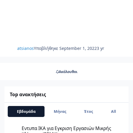
atsianos
Υποβλήθηκε
September 1, 2022
3 yr
Ακόλουθοι
Top ανακτήσεις
Εβδομάδα
Μήνας
Έτος
All
Εντυπα ΙΚΑ για Εγκριση Εργασιών Μικρής Κλίμακας (ΕΕΜΚ)
Εντυπα ΙΚΑ για Εγκριση Εργασιών Μικρής