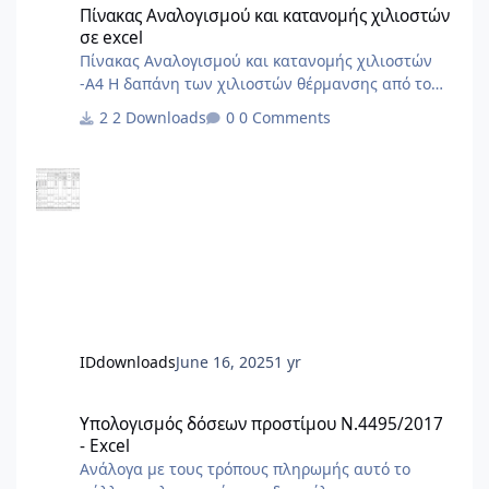
Πίνακας Αναλογισμού και κατανομής χιλιοστών
σε excel
Πίνακας Αναλογισμού και κατανομής χιλιοστών
-Α4 Η δαπάνη των χιλιοστών θέρμανσης από το
ΠΔ'85 και μετά δεν γίνεται με σταθερά χιλιοστά
2 Downloads
0 Comments
αλλά με δύο συντελεστές, έναν για την χρέωση με
βάση την ένδειξη των ωρομετρητών/
θερμιδομετρητών και έναν για το πάγιο. Δεν το
περιλαμβάνει ο Πίνακας.
IDdownloads
June 16, 2025
1 yr
Υπολογισμός δόσεων προστίμου Ν.4495/2017 - Excel
Υπολογισμός δόσεων προστίμου Ν.4495/2017
- Excel
Ανάλογα με τους τρόπους πληρωμής αυτό το