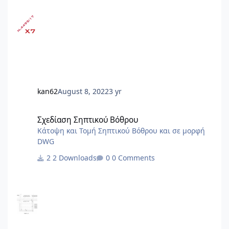
63Α/1.5.2024)[Α1] [Α1]Αλλαγές και προσθήκες με
τον ν.5106/24 (ΦΕΚ 63Α/1.5.2024) : - άρθρο 19,
παρ.2 - άρθρο 24, παρ.1, 2Α - άρθρο 29, παρ.4 -
άρθρο 44, παρ.1 - άρθρο 81, παρ.3 - κατάργηση
άρθρων 85, 91, 92, 93, 94, 95 - άρθρο 109, παρ.2 -
προσθήκη άρθρων 125Α έως 125ΚΑ Αλλαγές με
τον ν.5069/23 (ΦΕΚ 193Α/28.11.2023) Αλλαγές με
τον Ν.5037/23 (ΦΕΚ 78Α/28.3.2023) Αλλαγ
kan62
August 8, 2022
3 yr
Σχεδίαση Σηπτικού Βόθρου
Σχεδίαση Σηπτικού Βόθρου
Κάτοψη και Τομή Σηπτικού Βόθρου και σε μορφή
DWG
2 Downloads
0 Comments