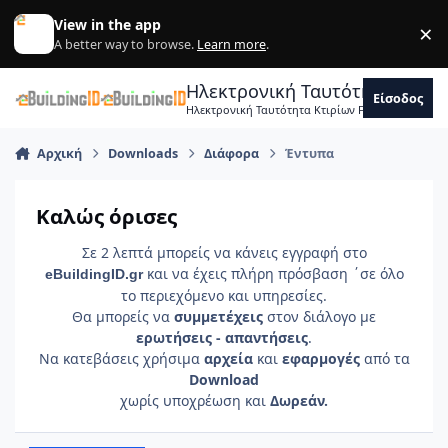
Skip to content
View in the app
×
Di
A better way to browse.
Learn more
.
Ηλεκτρονική Ταυτότητα Κτιρ
Είσοδος
Ηλεκτρονική Ταυτότητα Κτιρίων Forum Μηχανικ
Αρχική
Downloads
Διάφορα
Έντυπα
Καλώς όρισες
Σε 2 λεπτά μπορείς να κάνεις εγγραφή στο
και να έχεις πλήρη πρόσβαση ΄σε όλο
e
Building
ID
.gr
το περιεχόμενο και υπηρεσίες.
Θα μπορείς να
συμμετέχεις
στον διάλογο με
ερωτήσεις - απαντήσεις
.
Να κατεβάσεις χρήσιμα
αρχεία
και
εφαρμογές
από τα
Download
χωρίς υποχρέωση και
Δωρεάν.