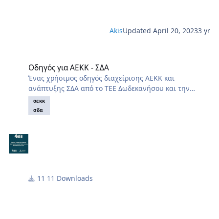
Akis
Updated
April 20, 2023
3 yr
Οδηγός για ΑΕΚΚ - ΣΔΑ
Οδηγός για ΑΕΚΚ - ΣΔΑ
Ένας χρήσιμος οδηγός διαχείρισης ΑΕΚΚ και
ανάπτυξης ΣΔΑ από το ΤΕΕ Δωδεκανήσου και την
ΔΑΝΑΕΚΚ. Περιέχει και πρακτικά παραδείγματα.
αεκκ
σδα
11 Downloads