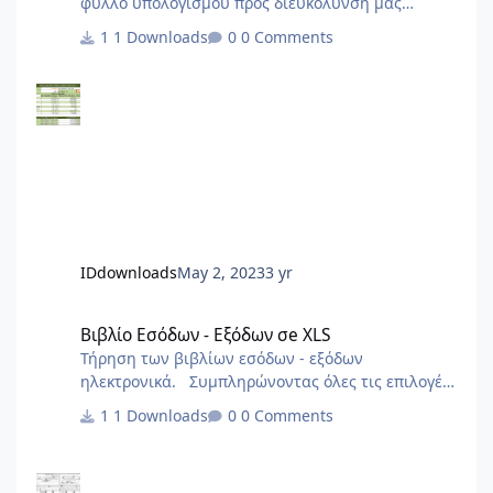
φύλλο υπολογισμού προς διευκόλυνση μας
να υπολογίσει και να εξηγήσει κανείς στους
1 Downloads
0 Comments
πελάτες τους τρόπους αποπληρωμής του ειδικού
προστίμου για υπαγωγή στον Ν4495/2017
IDdownloads
May 2, 2023
3 yr
Βιβλίο Εσόδων - Εξόδων σe XLS
Βιβλίο Εσόδων - Εξόδων σe XLS
Τήρηση των βιβλίων εσόδων - εξόδων
ηλεκτρονικά. Συμπληρώνοντας όλες τις επιλογές
για κάθε παραστατικό, συμπληρώνονται οι
1 Downloads
0 Comments
περιοδικές δηλώσεις και το έντυπο Ε3 (όπως
ισχύουν μέχρι σήμερα). Επίσης γίνεται ένας
πρόχειρος υπολογισμός για τον φόρο