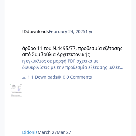
IDdownloads
February 24, 2025
1 yr
άρθρο 11 του Ν.4495/77, προθεσμία εξέτασης από Συμβούλια Αρ
άρθρο 11 του Ν.4495/77, προθεσμία εξέτασης
από Συμβούλια Αρχιτεκτονικής
η εγκύκλιος σε μορφή PDF σχετικά με
διευκρινίσεις με την προθεσμία εξέτασης μελέτης
από τα Σ.Α. βλέπε και σχετικό θέμα στο φόρουμ
1 Downloads
0 Comments
εδώ
Didonis
March 27
Mar 27