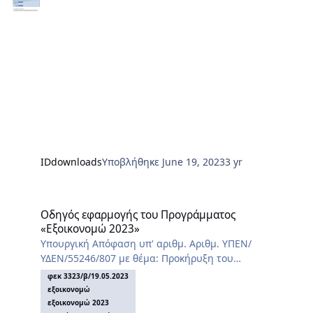
IDdownloads
Υποβλήθηκε
June 19, 2023
3 yr
Οδηγός εφαρμογής του Προγράμματος «Εξοικονομώ 2023»
Οδηγός εφαρμογής του Προγράμματος
«Εξοικονομώ 2023»
Υπουργική Απόφαση υπ' αριθμ. Αριθμ. ΥΠΕΝ/
ΥΔΕΝ/55246/807 με θέμα: Προκήρυξη του
Προγράμματος «Εξοικονομώ 2023» (ΦΕΚ 3323/
φεκ 3323/β/19.05.2023
Β/19.05.2023)
εξοικονομώ
εξοικονομώ 2023