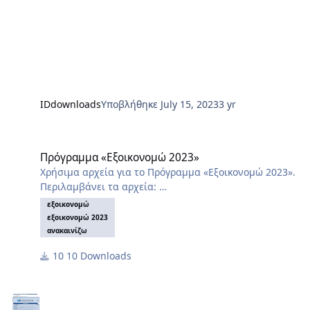
IDdownloads
Υποβλήθηκε
July 15, 2023
3 yr
Πρόγραμμα «Εξοικονομώ 2023»
Πρόγραμμα «Εξοικονομώ 2023»
Χρήσιμα αρχεία για το Πρόγραμμα «Εξοικονομώ 2023».
Περιλαμβάνει τα αρχεία:
1. Οδηγός Εφαρμογής Προγράμματος Εξοικονομώ 2023
εξοικονομώ
2. Εγχειρίδιο Εισαγωγής Στοιχείων στο Πληροφοριακό
εξοικονομώ 2023
Σύστημα του προγράμματος Εξοικονομώ 2023, για την
ανακαινίζω
υποβολή αιτήσεων
10 Downloads
3. Βοηθητική εφαρμογή υπολογισμού αρχικής
βαθμολογίας αίτησης
4. Καθαρή αξία ανώτατων ορίων επιλέξιμων δαπανών