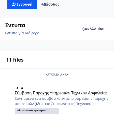
Εγγραφή
Είσοδος
Έντυπα
Ακόλουθοι
Έντυπα για Διάφορα
11 files
ΚΑΤΆΤΑΞΗ ΑΝΆ
Σύμβαση Παροχής Υπηρεσιών Τεχνικού Ασφαλείας
Σύμβαση Παροχής Υπηρεσιών Τεχνικού Ασφαλείας
Συνημμένο ένα συμβατικό έντυπο σύμβασης παροχής
υπηρεσιών (Ιδιωτικό Συμφωνητικο) Τεχνικού
Ασφαλείας. Μορφές αρχείων .dotx και .odt.
ιδιωτικό συμφωνητικό