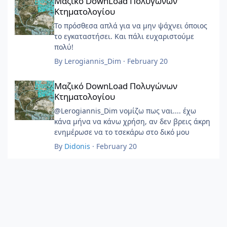
Μαζικό DownLoad Πολυγώνων
Κτηματολογίου
Το πρόσθεσα απλά για να μην ψάχνει όποιος
το εγκαταστήσει. Και πάλι ευχαριστούμε
πολύ!
By
Lerogiannis_Dim
·
February 20
Μαζικό DownLoad Πολυγώνων Κτηματολογίου
Μαζικό DownLoad Πολυγώνων
Κτηματολογίου
@Lerogiannis_Dim νομίζω πως ναι.... έχω
κάνα μήνα να κάνω χρήση, αν δεν βρεις άκρη
ενημέρωσε να το τσεκάρω στο δικό μου
By
Didonis
·
February 20