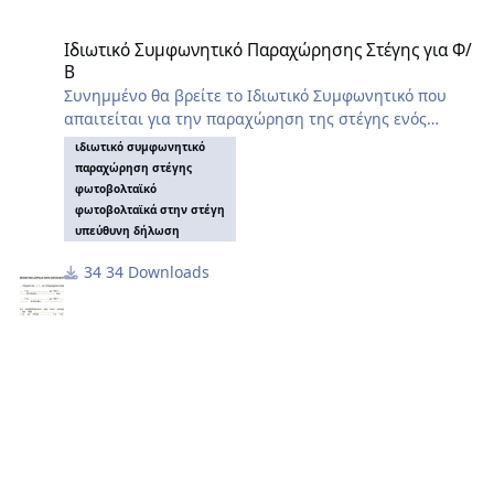
Ιδιωτικό Συμφωνητικό Παραχώρησης Στέγης για Φ/Β
Ιδιωτικό Συμφωνητικό Παραχώρησης Στέγης για Φ/
Β
Συνημμένο θα βρείτε το Ιδιωτικό Συμφωνητικό που
απαιτείται για την παραχώρηση της στέγης ενός
ακινήτου για την εγκατάσταση Φ/Β σταθμού. Αίτηση
ιδιωτικό συμφωνητικό
μπορεί να κάνει μόνο ο πλήρης κύριος ή ο
παραχώρηση στέγης
επικαρπωτής του ακινήτου και εφόσον έχει το ρολόι
φωτοβολταϊκό
στο όνομά του.
φωτοβολταϊκά στην στέγη
υπεύθυνη δήλωση
Σε περίπτωση πολυκατοικίας ή ανάλογα με την
εκάστοτε περιοχή, ΙΣΩΣ γίνει δεκτή και ΥΔ (με το
34 Downloads
γνήσιο) κάθε ιδιοκτήτη του ακινήτου για την
παραχώρηση.