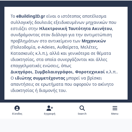
Το
e
Building
ID
.gr
είναι ο ιστότοπος αποτέλεσμα
συλλογικής δουλειάς εξειδικευμένων μηχανικών που
εστιάζει στην
Ηλεκτρονική Ταυτότητα Ακινήτου
,
συνδράμοντας στον διάλογο για την αντιμετώπιση
προβλημάτων στο αντικείμενο των
Μηχανικών
(Πολεοδομία, e-Adeies, Αυθαίρετα, Μελέτες,
Κατασκευές κ.λ.π.), αλλά και γενικότερα σε θέματα
ιδιοκτησίας, στα οποία συνεργάζονται και άλλες
επαγγελματικές ενώσεις, όπως
Δικηγόροι
,
Συμβολαιογράφοι
,
Φοροτεχνικοί
κ.λ.π..
Ο
ιδιώτης συμμετέχοντας
μπορεί να βρίσκει
απαντήσεις σε ερωτήματα που αφορούν το ακίνητο
ιδιοκτησίας ή διαμονής του.
Light Mode
Dark Mode
System Preference
f
Είσοδος
Εγγραφή
Search
Menu
a
Πολιτική Απορρήτου
Επικοινωνήστε μαζί μας
Cookies
c
Copyright 2022, ebuildingid.gr
Powered by
Invision Community