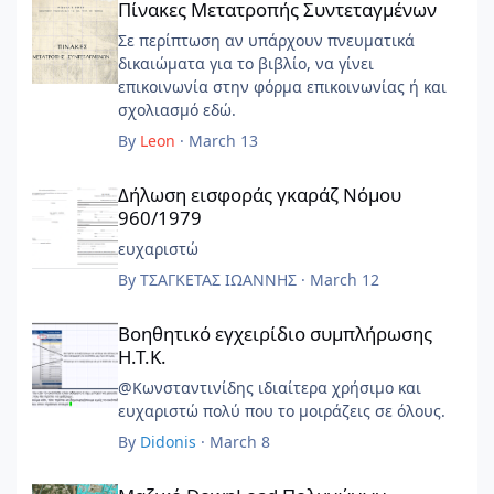
Πίνακες Μετατροπής Συντεταγμένων
Σε περίπτωση αν υπάρχουν πνευματικά
δικαιώματα για το βιβλίο, να γίνει
επικοινωνία στην φόρμα επικοινωνίας ή και
σχολιασμό εδώ.
By
Leon
·
March 13
Δήλωση εισφοράς γκαράζ Νόμου 960/1979
Δήλωση εισφοράς γκαράζ Νόμου
960/1979
ευχαριστώ
By
ΤΣΑΓΚΕΤΑΣ ΙΩΑΝΝΗΣ
·
March 12
Βοηθητικό εγχειρίδιο συμπλήρωσης Η.Τ.Κ.
Βοηθητικό εγχειρίδιο συμπλήρωσης
Η.Τ.Κ.
@Κωνσταντινίδης ιδιαίτερα χρήσιμο και
ευχαριστώ πολύ που το μοιράζεις σε όλους.
By
Didonis
·
March 8
Μαζικό DownLoad Πολυγώνων Κτηματολογίου