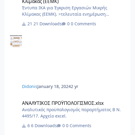
Κλίμακας (ΕΕΜΚ)
Έντυπα ΙΚΑ για Έγκριση Εργασιών Μικρής
Κλίμακας (ΕΕΜΚ). >τελευταία ενημέρωση
10/2017< 8.Τεχνική Εκθεση I.K.A.docx
21 Downloads
0 Comments
2.3.Εξουσιοδότηση αίτησης – δήλωσης
μεταβολών-κλεισιμο στο ΙΚΑ 3_3.docx
2.2.Εξουσιοδότηση κατάθεσης και πληρωμής της
ΑΠΔ στο ΙΚΑ 2_3.docx 2.1.Εξουσιοδότηση αίτησης
– δήλωσης απογραφής στο ΙΚΑ 1_3.docx 1.Αίτηση
Δήλωση Απογραφης Νέου Εργου από ΙΚΑ.pdf 0.ΙΚΑ
ΔΙΚΑΙΟΛΟΓΗΤΙΚΑ ΑΠΟΓΡΑΦΗΣ ΝΕΟΥ ΕΡΓΟΥ.PDF
6.Αίτηση Δήλ
Didonis
January 18, 2024
2 yr
ΑΝΑΛΥΤΙΚΟΣ ΠΡΟΫΠΟΛΟΓΙΣΜΟΣ.xlsx
ΑΝΑΛΥΤΙΚΟΣ ΠΡΟΫΠΟΛΟΓΙΣΜΟΣ.xlsx
Αναλυτικός προϋπολογισμός παραρτήματος Β Ν.
4495/17. Αρχείο excel.
6 Downloads
0 Comments