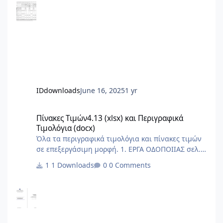
θερμιδομετρητών και έναν για το πάγιο. Δεν το
περιλαμβάνει ο Πίνακας.
IDdownloads
June 16, 2025
1 yr
Πίνακες Τιμών4.13 (xlsx) και Περιγραφικά Τιμολόγια (docx)
Πίνακες Τιμών4.13 (xlsx) και Περιγραφικά
Τιμολόγια (docx)
Όλα τα περιγραφικά τιμολόγια και πίνακες τιμών
σε επεξεργάσιμη μορφή. 1. ΕΡΓΑ ΟΔΟΠΟΙΙΑΣ σελ.
1 - 205 1.1 Περιγραφικό Τιμολόγιο Εργασιών
1 Downloads
0 Comments
Έργων Οδοποιίας σελ. 1 - 184 1.2 Πίνακας Τιμών
Εργασιών Έργων Οδοποιίας σελ. 185 - 205 2.
ΥΔΡΑΥΛΙΚΑ ΕΡΓΑ σελ. 206 - 626 2.1 Περιγραφικό
Τιμολόγιο Εργασιών Υδραυλικών Έργων σελ. 206 -
566 2.2 Πίνακας Τιμών Εργασιών Υδραυλικών
Έργων σελ. 567 - 626 3. ΛΙΜΕΝΙΚΑ ΕΡΓΑ σελ. 627 -