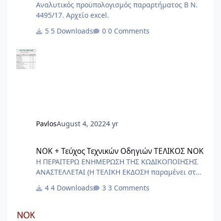
Αναλυτικός προϋπολογισμός παραρτήματος Β Ν.
4495/17. Αρχείο excel.
5 Downloads
0 Comments
Pavlos
August 4, 2022
4 yr
ΝΟΚ + Τεύχος Τεχνικών Οδηγιών ΤΕΛΙΚΟΣ ΝΟΚ
ΝΟΚ + Τεύχος Τεχνικών Οδηγιών ΤΕΛΙΚΟΣ ΝΟΚ
Η ΠΕΡΑΙΤΕΡΩ ΕΝΗΜΕΡΩΣΗ ΤΗΣ ΚΩΔΙΚΟΠΟΙΗΣΗΣ
ΑΝΑΣΤΕΛΛΕΤΑΙ (Η ΤΕΛΙΚΗ ΕΚΔΟΣΗ παραμένει στα
αρχεία για ιστορικούς λόγους) ΑΙΤΙΑ Ο
4 Downloads
3 Comments
ΑΡΙΣΤΟΤΕΛΗΣ - Ρητορική (1375b) - “οὐδὲν
διαφέρει ἢ μὴ κεῖσθαι ἢ μὴ χρῆσθαι” "δεν υπάρχει
καμιά διαφορά ανάμεσα στο να μην υπάρχει ένας