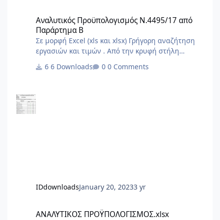
Αναλυτικός Προϋπολογισμός Ν.4495/17 από Παράρτημα Β
Αναλυτικός Προϋπολογισμός Ν.4495/17 από
Παράρτημα Β
Σε μορφή Excel (xls και xlsx) Γρήγορη αναζήτηση
εργασιών και τιμών . Από την κρυφή στήλη
φίλτρου Α επιλέγουμε το είδος εργασίας της
6 Downloads
0 Comments
δήλωσής μας . Στο τέλος από την στήλη φίλτρου
G επιλέγουμε τις ποσότητες με τιμές και
προκύπτουν οι εργασίες και το τελικό άθροισμα .
IDdownloads
January 20, 2023
3 yr
ΑΝΑΛΥΤΙΚΟΣ ΠΡΟΫΠΟΛΟΓΙΣΜΟΣ.xlsx
ΑΝΑΛΥΤΙΚΟΣ ΠΡΟΫΠΟΛΟΓΙΣΜΟΣ.xlsx