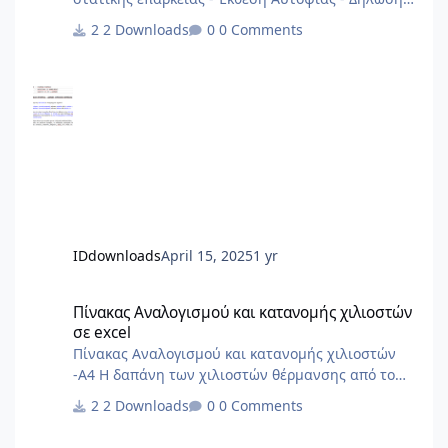
Στατικής Επάρκειας αρχείο από 2013
2 Downloads
0 Comments
IDdownloads
April 15, 2025
1 yr
Πίνακας Αναλογισμού και κατανομής χιλιοστών σε excel
Πίνακας Αναλογισμού και κατανομής χιλιοστών
σε excel
Πίνακας Αναλογισμού και κατανομής χιλιοστών
-Α4 Η δαπάνη των χιλιοστών θέρμανσης από το
ΠΔ'85 και μετά δεν γίνεται με σταθερά χιλιοστά
2 Downloads
0 Comments
αλλά με δύο συντελεστές, έναν για την χρέωση με
βάση την ένδειξη των ωρομετρητών/