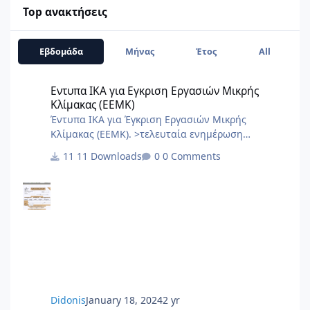
Top ανακτήσεις
Εβδομάδα
Μήνας
Έτος
All
Εντυπα ΙΚΑ για Εγκριση Εργασιών Μικρής Κλίμακας (ΕΕΜΚ)
Εντυπα ΙΚΑ για Εγκριση Εργασιών Μικρής
Κλίμακας (ΕΕΜΚ)
Έντυπα ΙΚΑ για Έγκριση Εργασιών Μικρής
Κλίμακας (ΕΕΜΚ). >τελευταία ενημέρωση
10/2017< 8.Τεχνική Εκθεση I.K.A.docx
11 Downloads
0 Comments
2.3.Εξουσιοδότηση αίτησης – δήλωσης
μεταβολών-κλεισιμο στο ΙΚΑ 3_3.docx
2.2.Εξουσιοδότηση κατάθεσης και πληρωμής της
ΑΠΔ στο ΙΚΑ 2_3.docx 2.1.Εξουσιοδότηση αίτησης
– δήλωσης απογραφής στο ΙΚΑ 1_3.docx 1.Αίτηση
Δήλωση Απογραφης Νέου Εργου από ΙΚΑ.pdf 0.ΙΚΑ
ΔΙΚΑΙΟΛΟΓΗΤΙΚΑ ΑΠΟΓΡΑΦΗΣ ΝΕΟΥ ΕΡΓΟΥ.PDF
6.Αίτηση Δήλ
Didonis
January 18, 2024
2 yr