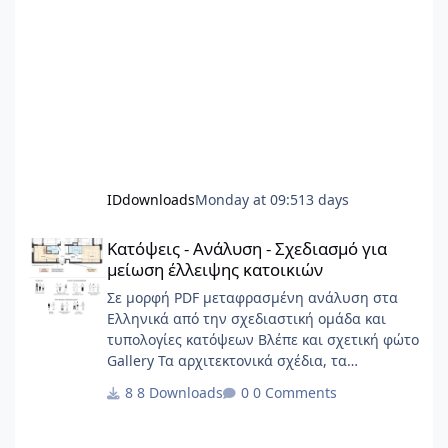
IDdownloads
Monday at 09:51
3 days
Κατόψεις - Ανάλυση - Σχεδιασμό για μείωση έλλειψης κατοικιώ
Κατόψεις - Ανάλυση - Σχεδιασμό για
μείωση έλλειψης κατοικιών
Σε μορφή PDF μεταφρασμένη ανάλυση στα
Ελληνικά από την σχεδιαστική ομάδα και
τυπολογίες κατόψεων Βλέπε και σχετική φώτο
Gallery Τα αρχιτεκτονικά σχέδια, τα
διαγράμματα, το γραφικό υλικό, το
8 Downloads
0 Comments
ερευνητικό περιεχόμενο και οι αρχές
σχεδιασμού κατοικίας που περιλαμβάνονται
στην παρούσα έκδοση αποτελούν πρωτότυπο