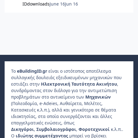
IDdownloads
June 16
Jun 16
Το
e
Building
ID
.gr
είναι ο ιστότοπος αποτέλεσμα
συλλογικής δουλειάς εξειδικευμένων μηχανικών που
εστιάζει στην
Ηλεκτρονική Ταυτότητα Ακινήτου
,
συνδράμοντας στον διάλογο για την αντιμετώπιση
προβλημάτων στο αντικείμενο των
Μηχανικών
(Πολεοδομία, e-Adeies, Αυθαίρετα, Μελέτες,
Κατασκευές κ.λ.π.), αλλά και γενικότερα σε θέματα
ιδιοκτησίας, στα οποία συνεργάζονται και άλλες
επαγγελματικές ενώσεις, όπως
Δικηγόροι
,
Συμβολαιογράφοι
,
Φοροτεχνικοί
κ.λ.π..
Ο
ιδιώτης συμμετέχοντας
μπορεί να βρίσκει