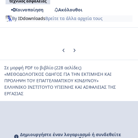
τεχνικός ασφαλείας
Κοινοποίηση
Ακόλουθοι
By
IDdownloads
Βρείτε τα άλλα αρχεία τους
Previous carousel slide
Next carousel slide
Σε μορφή PDF το βιβλίο (228 αελίδες)
«MEΘOΔOΛOΓIKOΣ OΔHΓOΣ ΓIA THN EKTIMHΣH KAI
ΠPOΛHΨH TOY EΠAΓΓEΛMATIKOY KINΔYNOY»
EΛΛHNIKO INΣTITOYTO YΓIEINHΣ KAI AΣΦAΛEIAΣ THΣ
EPΓAΣIAΣ
Δημιουργήστε έναν λογαριασμό ή συνδεθείτε