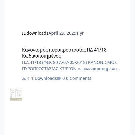
691 3.1 Περιγραφικό Τιμολόγιο Εργασιών
Λιμενικών Έργων σελ. 627- 687 3.2 Πίνακας Τιμών
Ε
IDdownloads
April 29, 2025
1 yr
Κανονισμός πυροπροστασίας ΠΔ 41/18 Κωδικοποιημένος
Κανονισμός πυροπροστασίας ΠΔ 41/18
Κωδικοποιημένος
Π.Δ.41/18 (ΦΕΚ 80 Α/07-05-2018) ΚΑΝΟΝΙΣΜΟΣ
ΠΥΡΟΠΡΟΣΤΑΣΙΑΣ ΚΤΙΡΙΩΝ σε κωδικοποιημένο
αρχείο word/pdf.
1 Downloads
0 Comments