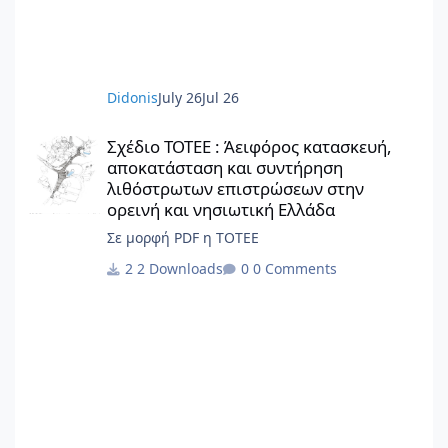
έργο και παραμένουν πνευματική ιδιοκτησία
της Beatriz Ramo / STAR strategies +
architecture. Για άδειες χρήσης,
αναπαραγωγής ή μετάφρασης: contact@st-
Didonis
July 26
Jul 26
ar.nl www.st-ar.nl
Σχέδιο ΤΟΤΕΕ : Άειφόρος κατασκευή, αποκατάσταση και συντή
Σχέδιο ΤΟΤΕΕ : Άειφόρος κατασκευή,
αποκατάσταση και συντήρηση
λιθόστρωτων επιστρώσεων στην
ορεινή και νησιωτική Ελλάδα
Σε μορφή PDF η ΤΟΤΕΕ
2 Downloads
0 Comments