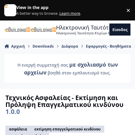
Skip to content
View in the app
×
Di
A better way to browse.
Learn more
.
Ηλεκτρονική Ταυτότητα Κτιρ
Είσοδος
Ηλεκτρονική Ταυτότητα Κτιρίων Forum Μηχανικ
Αρχική
Downloads
Διάφορα
Εφαρμογές - Βοηθήματα
με σχολιασμό των
Η ενεργή συμμετοχή σας
αρχείων
βοηθά στον εμπλουτισμό τους.
Τεχνικός Ασφαλείας - Εκτίμηση και
Πρόληψη Επαγγελματικού κινδύνου
1.0.0
ασφάλεια
εκτίμηση επαγγελματικού κινδύνου