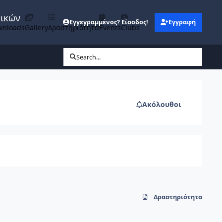
νικών
Εγγεγραμμένος? Είσοδος!
Εγγραφή
wnloads
Gallery
Δραστηριότητα
Events
Clubs
Search...
Ακόλουθοι
Δραστηριότητα