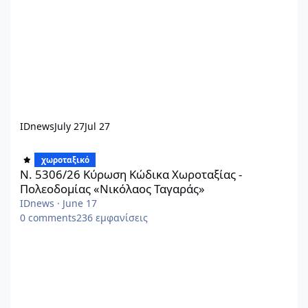
IDnews
July 27
Jul 27
N. 5306/26 Κύρωση Κώδικα Χωροταξίας - Πολεοδομίας «Νικόλαο
χωροταξικό
N. 5306/26 Κύρωση Κώδικα Χωροταξίας -
Πολεοδομίας «Νικόλαος Ταγαράς»
IDnews
·
June 17
0
comments
236
εμφανίσεις