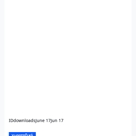
IDdownloads
June 17
Jun 17
Ο νέος Κώδικας Χωροταξίας – Πολεοδομίας: Όλες οι αλλαγές κ
χωροταξικό