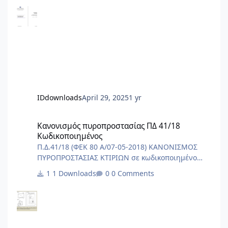
ΥΔΡΑΥΛΙΚΑ ΕΡΓΑ σελ. 206 - 626 2.1 Περιγραφικό
Τιμολόγιο Εργασιών Υδραυλικών Έργων σελ. 206 -
566 2.2 Πίνακας Τιμών Εργασιών Υδραυλικών
Έργων σελ. 567 - 626 3. ΛΙΜΕΝΙΚΑ ΕΡΓΑ σελ. 627 -
691 3.1 Περιγραφικό Τιμολόγιο Εργασιών
Λιμενικών Έργων σελ. 627- 687 3.2 Πίνακας Τιμών
Ε
IDdownloads
April 29, 2025
1 yr
Κανονισμός πυροπροστασίας ΠΔ 41/18 Κωδικοποιημένος
Κανονισμός πυροπροστασίας ΠΔ 41/18
Κωδικοποιημένος
Π.Δ.41/18 (ΦΕΚ 80 Α/07-05-2018) ΚΑΝΟΝΙΣΜΟΣ
ΠΥΡΟΠΡΟΣΤΑΣΙΑΣ ΚΤΙΡΙΩΝ σε κωδικοποιημένο
αρχείο word/pdf.
1 Downloads
0 Comments