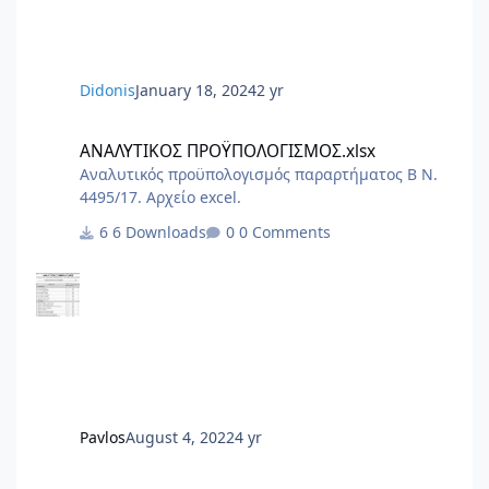
ΔΙΚΑΙΟΛΟΓΗΤΙΚΑ ΑΠΟΓΡΑΦΗΣ ΝΕΟΥ ΕΡΓΟΥ.PDF
6.Αίτηση Δήλ
Didonis
January 18, 2024
2 yr
ΑΝΑΛΥΤΙΚΟΣ ΠΡΟΫΠΟΛΟΓΙΣΜΟΣ.xlsx
ΑΝΑΛΥΤΙΚΟΣ ΠΡΟΫΠΟΛΟΓΙΣΜΟΣ.xlsx
Αναλυτικός προϋπολογισμός παραρτήματος Β Ν.
4495/17. Αρχείο excel.
6 Downloads
0 Comments
Pavlos
August 4, 2022
4 yr
Φάκελος Ασφάλειας και Υγείας - Σχέδιο Ασφάλειας και Υγείας