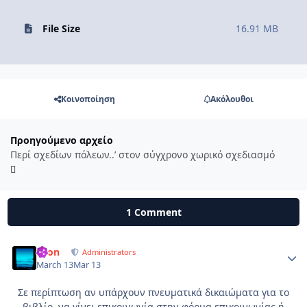
File Size
16.91 MB
Κοινοποίηση
Ακόλουθοι
Προηγούμενο αρχείο
Περί σχεδίων πόλεων..’ στον σύγχρονο χωρικό σχεδιασμό
1 Comment
Leon
Autho
Administrators
March 13
Mar 13
Σε περίπτωση αν υπάρχουν πνευματικά δικαιώματα για το
βιβλίο, να γίνει επικοινωνία στην φόρμα επικοινωνίας ή