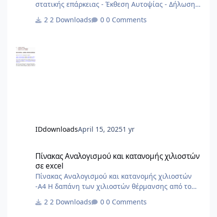
στατικής επάρκειας - Έκθεση Αυτοψίας - Δήλωση
Στατικής Επάρκειας αρχείο από 2013
2 Downloads
0 Comments
IDdownloads
April 15, 2025
1 yr
Πίνακας Αναλογισμού και κατανομής χιλιοστών σε excel
Πίνακας Αναλογισμού και κατανομής χιλιοστών
σε excel
Πίνακας Αναλογισμού και κατανομής χιλιοστών
-Α4 Η δαπάνη των χιλιοστών θέρμανσης από το
ΠΔ'85 και μετά δεν γίνεται με σταθερά χιλιοστά
2 Downloads
0 Comments
αλλά με δύο συντελεστές, έναν για την χρέωση με
βάση την ένδειξη των ωρομετρητών/