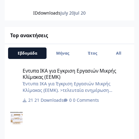
IDdownloads
July 20
Jul 20
Top ανακτήσεις
Εβδομάδα
Μήνας
Έτος
All
Εντυπα ΙΚΑ για Εγκριση Εργασιών Μικρής Κλίμακας (ΕΕΜΚ)
Εντυπα ΙΚΑ για Εγκριση Εργασιών Μικρής
Κλίμακας (ΕΕΜΚ)
Έντυπα ΙΚΑ για Έγκριση Εργασιών Μικρής
Κλίμακας (ΕΕΜΚ). >τελευταία ενημέρωση
10/2017< 8.Τεχνική Εκθεση I.K.A.docx
21 Downloads
0 Comments
2.3.Εξουσιοδότηση αίτησης – δήλωσης
μεταβολών-κλεισιμο στο ΙΚΑ 3_3.docx
2.2.Εξουσιοδότηση κατάθεσης και πληρωμής της
ΑΠΔ στο ΙΚΑ 2_3.docx 2.1.Εξουσιοδότηση αίτησης
– δήλωσης απογραφής στο ΙΚΑ 1_3.docx 1.Αίτηση
Δήλωση Απογραφης Νέου Εργου από ΙΚΑ.pdf 0.ΙΚΑ