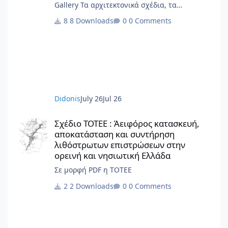
Gallery Τα αρχιτεκτονικά σχέδια, τα
διαγράμματα, το γραφικό υλικό, το
8 Downloads
0 Comments
ερευνητικό περιεχόμενο και οι αρχές
σχεδιασμού κατοικίας που περιλαμβάνονται
στην παρούσα έκδοση αποτελούν πρωτότυπο
έργο και παραμένουν πνευματική ιδιοκτησία
της Beatriz Ramo / STAR strategies +
architecture. Για άδειες χρήσης,
αναπαραγωγής ή μετάφρασης: contact@st-
Didonis
July 26
Jul 26
ar.nl www.st-ar.nl
Σχέδιο ΤΟΤΕΕ : Άειφόρος κατασκευή, αποκατάσταση και συντή
Σχέδιο ΤΟΤΕΕ : Άειφόρος κατασκευή,
αποκατάσταση και συντήρηση
λιθόστρωτων επιστρώσεων στην
ορεινή και νησιωτική Ελλάδα
Σε μορφή PDF η ΤΟΤΕΕ
2 Downloads
0 Comments