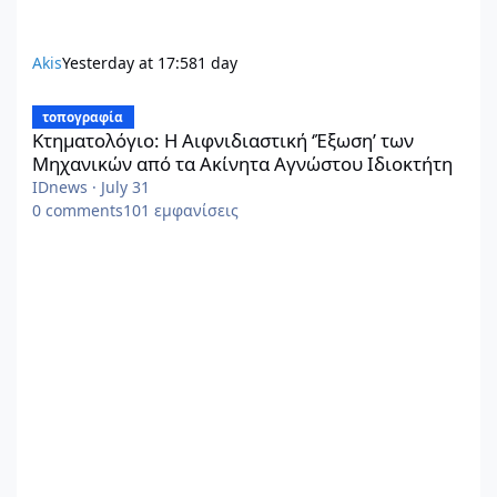
Akis
Yesterday at 17:58
1 day
Κτηματολόγιο: Η Αιφνιδιαστική ‘Έξωση’ των Μηχανικών από τα
τοπογραφία
Κτηματολόγιο: Η Αιφνιδιαστική ‘Έξωση’ των
Μηχανικών από τα Ακίνητα Αγνώστου Ιδιοκτήτη
IDnews
·
July 31
0
comments
101
εμφανίσεις