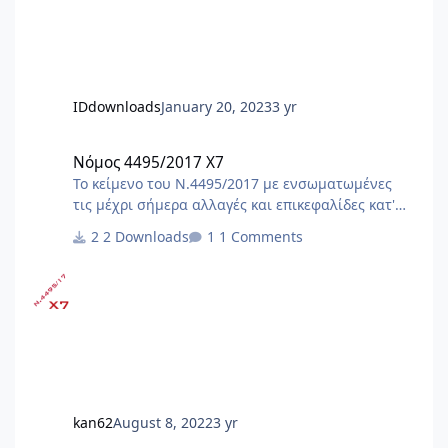
IDdownloads
January 20, 2023
3 yr
Νόμος 4495/2017 X7
Νόμος 4495/2017 X7
Το κείμενο του Ν.4495/2017 με ενσωματωμένες
τις μέχρι σήμερα αλλαγές και επικεφαλίδες κατ'
άρθρο. Αλλαγές με τον ν.5106/24 (ΦΕΚ
2 Downloads
1 Comments
63Α/1.5.2024)[Α1] [Α1]Αλλαγές και προσθήκες με
τον ν.5106/24 (ΦΕΚ 63Α/1.5.2024) : - άρθρο 19,
παρ.2 - άρθρο 24, παρ.1, 2Α - άρθρο 29, παρ.4 -
άρθρο 44, παρ.1 - άρθρο 81, παρ.3 - κατάργηση
άρθρων 85, 91, 92, 93, 94, 95 - άρθρο 109, παρ.2 -
προσθήκη άρθρων 125Α έως 125ΚΑ Αλλαγές με
τον ν.5069/23 (ΦΕΚ 193Α/28.11.2023) Αλλαγές με
τον Ν.5037/23 (ΦΕΚ 78Α/28.3.2023) Αλλαγ
kan62
August 8, 2022
3 yr