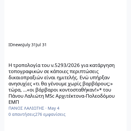
IDnews
July 31
Jul 31
Η τροπολογία του ν.5293/2026 για κατάργηση τοπογραφικών σε
Η τροπολογία του ν.5293/2026 για κατάργηση
τοπογραφικών σε κάποιες περιπτώσεις
δικαιοπραξιών είναι ημιτελής. Ενώ υπήρξαν
ανησυχίες «τι θα γένουμε χωρίς βαρβάρους;»
τώρα, …«οι βάρβαροι κοντοσταθήκαν!»* του
Πάνου Λαλιώτη MSc Αρχιτέκτονα-Πολεοδόμου
ΕΜΠ
ΠΑΝΟΣ ΛΑΛΙΩΤΗΣ
·
May 4
0
απαντήσεις
276
εμφανίσεις