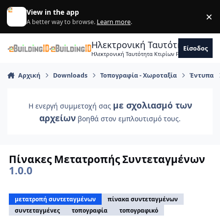
Skip to content
View in the app
×
Di
A better way to browse.
Learn more
.
Ηλεκτρονική Ταυτότητα Κτιρ
Είσοδος
Ηλεκτρονική Ταυτότητα Κτιρίων Forum Μηχανικ
Αρχική
Downloads
Τοπογραφία - Χωροταξία
Έντυπα
με σχολιασμό των
Η ενεργή συμμετοχή σας
αρχείων
βοηθά στον εμπλουτισμό τους.
Πίνακες Μετατροπής Συντεταγμένων
1.0.0
μετατροπή συντεταγμένων
πίνακα συντεταγμένων
συντεταγμένες
τοπογραφία
τοπογραφικό