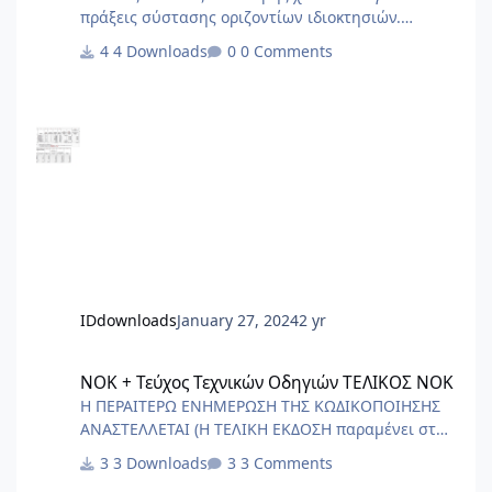
πράξεις σύστασης οριζοντίων ιδιοκτησιών.
Χρήσιμο ως σημείο αναφοράς για να στήσετε το
4 Downloads
0 Comments
δικό σας
IDdownloads
January 27, 2024
2 yr
ΝΟΚ + Τεύχος Τεχνικών Οδηγιών ΤΕΛΙΚΟΣ ΝΟΚ
ΝΟΚ + Τεύχος Τεχνικών Οδηγιών ΤΕΛΙΚΟΣ ΝΟΚ
Η ΠΕΡΑΙΤΕΡΩ ΕΝΗΜΕΡΩΣΗ ΤΗΣ ΚΩΔΙΚΟΠΟΙΗΣΗΣ
ΑΝΑΣΤΕΛΛΕΤΑΙ (Η ΤΕΛΙΚΗ ΕΚΔΟΣΗ παραμένει στα
αρχεία για ιστορικούς λόγους) ΑΙΤΙΑ Ο
3 Downloads
3 Comments
ΑΡΙΣΤΟΤΕΛΗΣ - Ρητορική (1375b) - “οὐδὲν