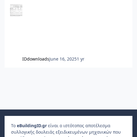
θερμιδομετρητών και έναν για το πάγιο. Δεν το
περιλαμβάνει ο Πίνακας.
IDdownloads
June 16, 2025
1 yr
Το
e
Building
ID
.gr
είναι ο ιστότοπος αποτέλεσμα
συλλογικής δουλειάς εξειδικευμένων μηχανικών που