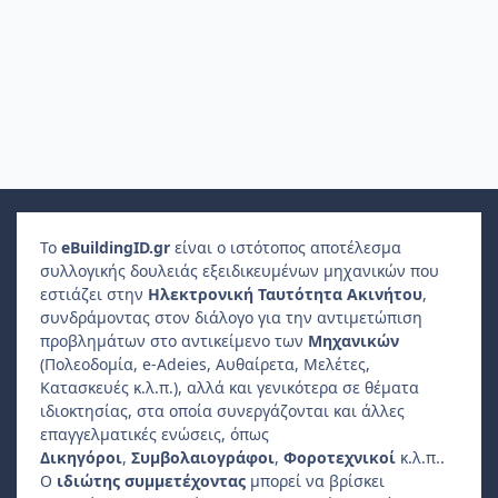
Το
e
Building
ID
.gr
είναι ο ιστότοπος αποτέλεσμα
συλλογικής δουλειάς εξειδικευμένων μηχανικών που
εστιάζει στην
Ηλεκτρονική Ταυτότητα Ακινήτου
,
συνδράμοντας στον διάλογο για την αντιμετώπιση
προβλημάτων στο αντικείμενο των
Μηχανικών
(Πολεοδομία, e-Adeies, Αυθαίρετα, Μελέτες,
Κατασκευές κ.λ.π.), αλλά και γενικότερα σε θέματα
ιδιοκτησίας, στα οποία συνεργάζονται και άλλες
επαγγελματικές ενώσεις, όπως
Δικηγόροι
,
Συμβολαιογράφοι
,
Φοροτεχνικοί
κ.λ.π..
Ο
ιδιώτης συμμετέχοντας
μπορεί να βρίσκει