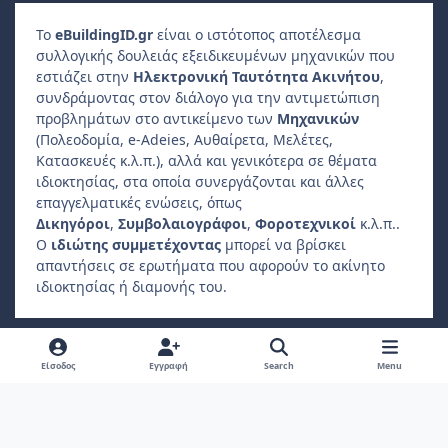
Το
e
Building
ID
.gr
είναι ο ιστότοπος αποτέλεσμα
συλλογικής δουλειάς εξειδικευμένων μηχανικών που
εστιάζει στην
Ηλεκτρονική Ταυτότητα Ακινήτου
,
συνδράμοντας στον διάλογο για την αντιμετώπιση
προβλημάτων στο αντικείμενο των
Μηχανικών
(Πολεοδομία, e-Adeies, Αυθαίρετα, Μελέτες,
Κατασκευές κ.λ.π.), αλλά και γενικότερα σε θέματα
ιδιοκτησίας, στα οποία συνεργάζονται και άλλες
επαγγελματικές ενώσεις, όπως
Δικηγόροι
,
Συμβολαιογράφοι
,
Φοροτεχνικοί
κ.λ.π..
Ο
ιδιώτης συμμετέχοντας
μπορεί να βρίσκει
απαντήσεις σε ερωτήματα που αφορούν το ακίνητο
ιδιοκτησίας ή διαμονής του.
Light Mode
Dark Mode
System Preference
f
Είσοδος
Εγγραφή
Search
Menu
a
Πολιτική Απορρήτου
Επικοινωνήστε μαζί μας
Cookies
c
Copyright 2022, ebuildingid.gr
Powered by
Invision Community
e