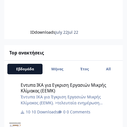
IDdownloads
July 22
Jul 22
Top ανακτήσεις
Εβδομάδα
Μήνας
Έτος
All
Εντυπα ΙΚΑ για Εγκριση Εργασιών Μικρής Κλίμακας (ΕΕΜΚ)
Εντυπα ΙΚΑ για Εγκριση Εργασιών Μικρής
Κλίμακας (ΕΕΜΚ)
Έντυπα ΙΚΑ για Έγκριση Εργασιών Μικρής
Κλίμακας (ΕΕΜΚ). >τελευταία ενημέρωση
10/2017< 8.Τεχνική Εκθεση I.K.A.docx
10 Downloads
0 Comments
2.3.Εξουσιοδότηση αίτησης – δήλωσης
μεταβολών-κλεισιμο στο ΙΚΑ 3_3.docx
2.2.Εξουσιοδότηση κατάθεσης και πληρωμής της