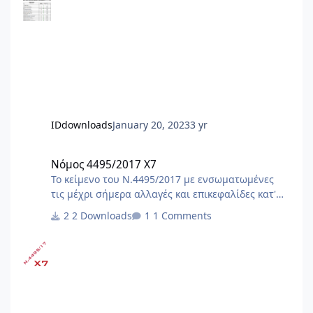
IDdownloads
January 20, 2023
3 yr
Νόμος 4495/2017 X7
Νόμος 4495/2017 X7
Το κείμενο του Ν.4495/2017 με ενσωματωμένες
τις μέχρι σήμερα αλλαγές και επικεφαλίδες κατ'
άρθρο. Αλλαγές με τον ν.5106/24 (ΦΕΚ
2 Downloads
1 Comments
63Α/1.5.2024)[Α1] [Α1]Αλλαγές και προσθήκες με
τον ν.5106/24 (ΦΕΚ 63Α/1.5.2024) : - άρθρο 19,
παρ.2 - άρθρο 24, παρ.1, 2Α - άρθρο 29, παρ.4 -
άρθρο 44, παρ.1 - άρθρο 81, παρ.3 - κατάργηση
άρθρων 85, 91, 92, 93, 94, 95 - άρθρο 109, παρ.2 -
προσθήκη άρθρων 125Α έως 125ΚΑ Αλλαγές με
τον ν.5069/23 (ΦΕΚ 193Α/28.11.2023) Αλλαγές με