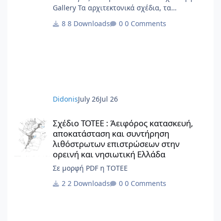
Gallery Τα αρχιτεκτονικά σχέδια, τα
διαγράμματα, το γραφικό υλικό, το
8 Downloads
0 Comments
ερευνητικό περιεχόμενο και οι αρχές
σχεδιασμού κατοικίας που περιλαμβάνονται
στην παρούσα έκδοση αποτελούν πρωτότυπο
έργο και παραμένουν πνευματική ιδιοκτησία
της Beatriz Ramo / STAR strategies +
architecture. Για άδειες χρήσης,
αναπαραγωγής ή μετάφρασης: contact@st-
Didonis
July 26
Jul 26
ar.nl www.st-ar.nl
Σχέδιο ΤΟΤΕΕ : Άειφόρος κατασκευή, αποκατάσταση και συντή
Σχέδιο ΤΟΤΕΕ : Άειφόρος κατασκευή,
αποκατάσταση και συντήρηση
λιθόστρωτων επιστρώσεων στην
ορεινή και νησιωτική Ελλάδα
Σε μορφή PDF η ΤΟΤΕΕ
2 Downloads
0 Comments