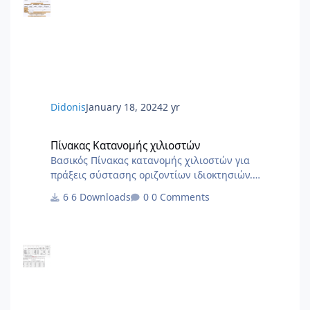
ΑΠΔ στο ΙΚΑ 2_3.docx 2.1.Εξουσιοδότηση αίτησης
– δήλωσης απογραφής στο ΙΚΑ 1_3.docx 1.Αίτηση
Δήλωση Απογραφης Νέου Εργου από ΙΚΑ.pdf 0.ΙΚΑ
ΔΙΚΑΙΟΛΟΓΗΤΙΚΑ ΑΠΟΓΡΑΦΗΣ ΝΕΟΥ ΕΡΓΟΥ.PDF
6.Αίτηση Δήλ
Didonis
January 18, 2024
2 yr
Πίνακας Κατανομής χιλιοστών
Πίνακας Κατανομής χιλιοστών
Βασικός Πίνακας κατανομής χιλιοστών για
πράξεις σύστασης οριζοντίων ιδιοκτησιών.
Χρήσιμο ως σημείο αναφοράς για να στήσετε το
6 Downloads
0 Comments
δικό σας