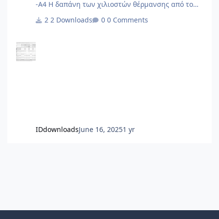
-Α4 Η δαπάνη των χιλιοστών θέρμανσης από το
ΠΔ'85 και μετά δεν γίνεται με σταθερά χιλιοστά
2 Downloads
0 Comments
αλλά με δύο συντελεστές, έναν για την χρέωση με
βάση την ένδειξη των ωρομετρητών/
θερμιδομετρητών και έναν για το πάγιο. Δεν το
περιλαμβάνει ο Πίνακας.
IDdownloads
June 16, 2025
1 yr