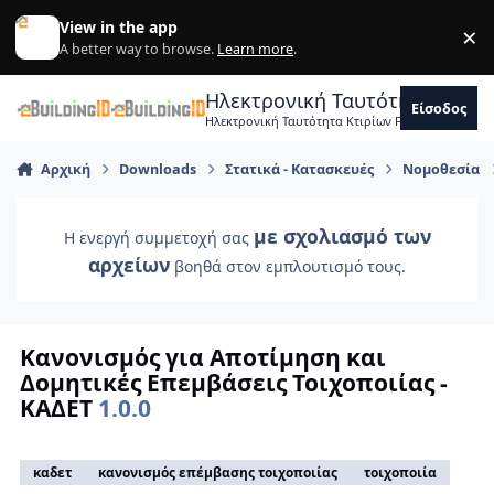
Skip to content
View in the app
×
Di
A better way to browse.
Learn more
.
Ηλεκτρονική Ταυτότητα Κτιρ
Είσοδος
Ηλεκτρονική Ταυτότητα Κτιρίων Forum Μηχανικ
Αρχική
Downloads
Στατικά - Κατασκευές
Νομοθεσία
με σχολιασμό των
Η ενεργή συμμετοχή σας
αρχείων
βοηθά στον εμπλουτισμό τους.
Κανονισμός για Αποτίμηση και
Δομητικές Επεμβάσεις Τοιχοποιίας -
ΚΑΔΕΤ
1.0.0
καδετ
κανονισμός επέμβασης τοιχοποιίας
τοιχοποιία