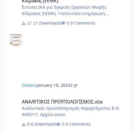
Κλίμακας (ΕΕΜΚ)
Έντυπα ΙΚΑ για Έγκριση Εργασιών Μικρής
Κλίμακας (ΕΕΜΚ). >τελευταία ενημέρωση
10/2017< 8.Τεχνική Εκθεση I.K.A.docx
21 Downloads
0 Comments
2.3.Εξουσιοδότηση αίτησης – δήλωσης
μεταβολών-κλεισιμο στο ΙΚΑ 3_3.docx
2.2.Εξουσιοδότηση κατάθεσης και πληρωμής της
ΑΠΔ στο ΙΚΑ 2_3.docx 2.1.Εξουσιοδότηση αίτησης
– δήλωσης απογραφής στο ΙΚΑ 1_3.docx 1.Αίτηση
Δήλωση Απογραφης Νέου Εργου από ΙΚΑ.pdf 0.ΙΚΑ
ΔΙΚΑΙΟΛΟΓΗΤΙΚΑ ΑΠΟΓΡΑΦΗΣ ΝΕΟΥ ΕΡΓΟΥ.PDF
6.Αίτηση Δήλ
Didonis
January 18, 2024
2 yr
ΑΝΑΛΥΤΙΚΟΣ ΠΡΟΫΠΟΛΟΓΙΣΜΟΣ.xlsx
ΑΝΑΛΥΤΙΚΟΣ ΠΡΟΫΠΟΛΟΓΙΣΜΟΣ.xlsx
Αναλυτικός προϋπολογισμός παραρτήματος Β Ν.
4495/17. Αρχείο excel.
6 Downloads
0 Comments