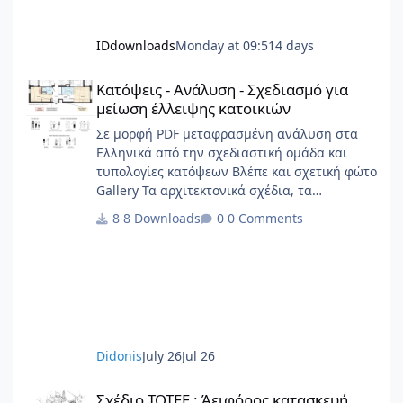
IDdownloads
Monday at 09:51
4 days
Κατόψεις - Ανάλυση - Σχεδιασμό για μείωση έλλειψης κατοικιώ
Κατόψεις - Ανάλυση - Σχεδιασμό για
μείωση έλλειψης κατοικιών
Σε μορφή PDF μεταφρασμένη ανάλυση στα
Ελληνικά από την σχεδιαστική ομάδα και
τυπολογίες κατόψεων Βλέπε και σχετική φώτο
Gallery Τα αρχιτεκτονικά σχέδια, τα
διαγράμματα, το γραφικό υλικό, το
8 Downloads
0 Comments
ερευνητικό περιεχόμενο και οι αρχές
σχεδιασμού κατοικίας που περιλαμβάνονται
στην παρούσα έκδοση αποτελούν πρωτότυπο
έργο και παραμένουν πνευματική ιδιοκτησία
της Beatriz Ramo / STAR strategies +
architecture. Για άδειες χρήσης,
αναπαραγωγής ή μετάφρασης: contact@st-
Didonis
July 26
Jul 26
ar.nl www.st-ar.nl
Σχέδιο ΤΟΤΕΕ : Άειφόρος κατασκευή, αποκατάσταση και συντή
Σχέδιο ΤΟΤΕΕ : Άειφόρος κατασκευή,