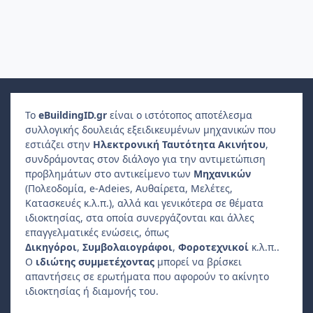
Το
e
Building
ID
.gr
είναι ο ιστότοπος αποτέλεσμα
συλλογικής δουλειάς εξειδικευμένων μηχανικών που
εστιάζει στην
Ηλεκτρονική Ταυτότητα Ακινήτου
,
συνδράμοντας στον διάλογο για την αντιμετώπιση
προβλημάτων στο αντικείμενο των
Μηχανικών
(Πολεοδομία, e-Adeies, Αυθαίρετα, Μελέτες,
Κατασκευές κ.λ.π.), αλλά και γενικότερα σε θέματα
ιδιοκτησίας, στα οποία συνεργάζονται και άλλες
επαγγελματικές ενώσεις, όπως
Δικηγόροι
,
Συμβολαιογράφοι
,
Φοροτεχνικοί
κ.λ.π..
Ο
ιδιώτης συμμετέχοντας
μπορεί να βρίσκει
απαντήσεις σε ερωτήματα που αφορούν το ακίνητο
ιδιοκτησίας ή διαμονής του.