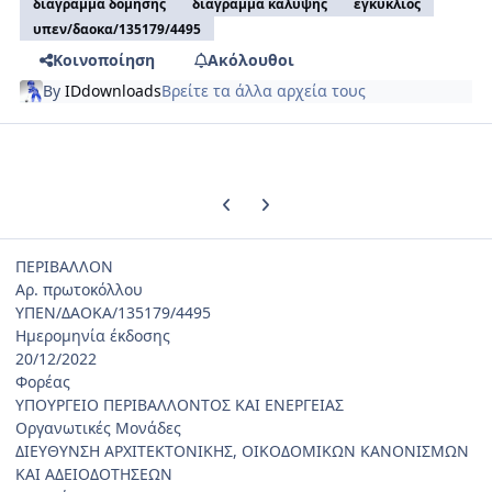
διάγραμμα δόμησης
διάγραμμα κάλυψης
εγκύκλιος
υπεν/δαοκα/135179/4495
Κοινοποίηση
Ακόλουθοι
By
IDdownloads
Βρείτε τα άλλα αρχεία τους
Previous carousel slide
Next carousel slide
ΠΕΡΙΒΑΛΛΟΝ
Αρ. πρωτοκόλλου
ΥΠΕΝ/ΔΑΟΚΑ/135179/4495
Ημερομηνία έκδοσης
20/12/2022
Φορέας
ΥΠΟΥΡΓΕΙΟ ΠΕΡΙΒΑΛΛΟΝΤΟΣ ΚΑΙ ΕΝΕΡΓΕΙΑΣ
Οργανωτικές Μονάδες
ΔΙΕΥΘΥΝΣΗ ΑΡΧΙΤΕΚΤΟΝΙΚΗΣ, ΟΙΚΟΔΟΜΙΚΩΝ ΚΑΝΟΝΙΣΜΩΝ
ΚΑΙ ΑΔΕΙΟΔΟΤΗΣΕΩΝ