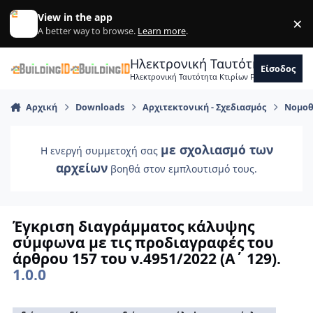
Skip to content
View in the app
×
Di
A better way to browse.
Learn more
.
Ηλεκτρονική Ταυτότητα Κτιρ
Είσοδος
Ηλεκτρονική Ταυτότητα Κτιρίων Forum Μηχανικ
Αρχική
Downloads
Αρχιτεκτονική - Σχεδιασμός
Νομοθ
με σχολιασμό των
Η ενεργή συμμετοχή σας
αρχείων
βοηθά στον εμπλουτισμό τους.
Έγκριση διαγράμματος κάλυψης
σύμφωνα με τις προδιαγραφές του
άρθρου 157 του ν.4951/2022 (Α΄ 129).
1.0.0