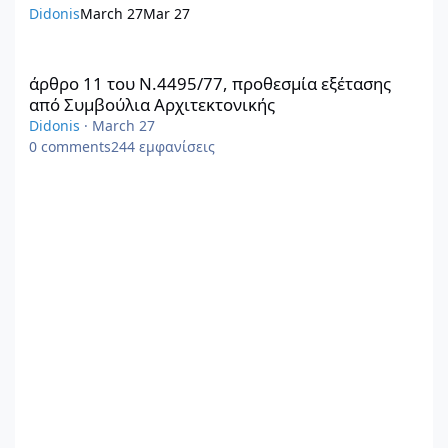
Didonis
March 27
Mar 27
άρθρο 11 του Ν.4495/77, προθεσμία εξέτασης από Συμβούλια Αρ
άρθρο 11 του Ν.4495/77, προθεσμία εξέτασης
από Συμβούλια Αρχιτεκτονικής
Didonis
·
March 27
0
comments
244
εμφανίσεις