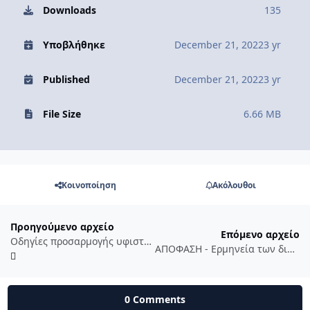
Downloads
135
Υποβλήθηκε
December 21, 2022
3 yr
Published
December 21, 2022
3 yr
File Size
6.66 MB
Κοινοποίηση
Ακόλουθοι
Προηγούμενο αρχείο
Επόμενο αρχείο
Οδηγίες προσαρμογής υφιστάμενων κτιρίων και υποδομών για την προσβασιμότητα αυτών σε άτομα με αναπηρία και εμποδιζόμενα άτομα - ΦΕΚ
ΑΠΟΦΑΣΗ - Ερμηνεία των διατάξεων του ΝΟΚ για την κατασκευή εσωτερικών εξωστών και σοφίτας, σε κτίρια κατοικιών σε εκτός σχεδίου περιοχές
0 Comments