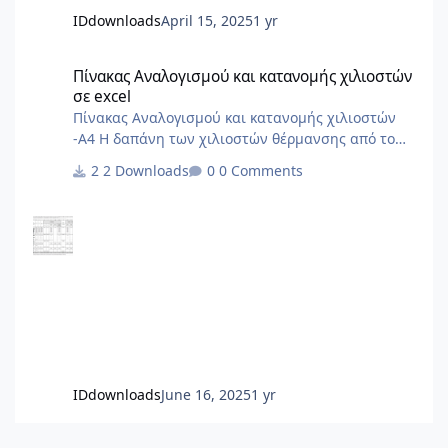
IDdownloads
April 15, 2025
1 yr
Πίνακας Αναλογισμού και κατανομής χιλιοστών σε excel
Πίνακας Αναλογισμού και κατανομής χιλιοστών
σε excel
Πίνακας Αναλογισμού και κατανομής χιλιοστών
-Α4 Η δαπάνη των χιλιοστών θέρμανσης από το
ΠΔ'85 και μετά δεν γίνεται με σταθερά χιλιοστά
2 Downloads
0 Comments
αλλά με δύο συντελεστές, έναν για την χρέωση με
βάση την ένδειξη των ωρομετρητών/
θερμιδομετρητών και έναν για το πάγιο. Δεν το
περιλαμβάνει ο Πίνακας.
IDdownloads
June 16, 2025
1 yr