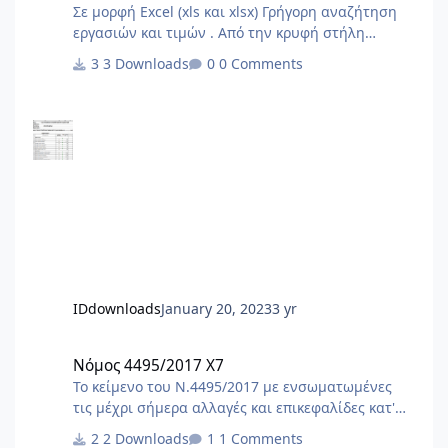
Σε μορφή Excel (xls και xlsx) Γρήγορη αναζήτηση
εργασιών και τιμών . Από την κρυφή στήλη
φίλτρου Α επιλέγουμε το είδος εργασίας της
3 Downloads
0 Comments
δήλωσής μας . Στο τέλος από την στήλη φίλτρου
G επιλέγουμε τις ποσότητες με τιμές και
προκύπτουν οι εργασίες και το τελικό άθροισμα .
IDdownloads
January 20, 2023
3 yr
Νόμος 4495/2017 X7
Νόμος 4495/2017 X7
Το κείμενο του Ν.4495/2017 με ενσωματωμένες
τις μέχρι σήμερα αλλαγές και επικεφαλίδες κατ'
άρθρο. Αλλαγές με τον ν.5106/24 (ΦΕΚ
2 Downloads
1 Comments