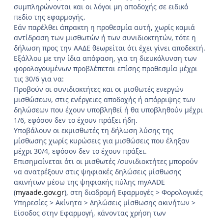
συμπληρώνονται και οι λόγοι μη αποδοχής σε ειδικό
πεδίο της εφαρμογής.
Εάν παρέλθει άπρακτη η προθεσμία αυτή, χωρίς καμιά
αντίδραση των μισθωτών ή των συνιδιοκτητών, τότε η
δήλωση προς την ΑΑΔΕ θεωρείται ότι έχει γίνει αποδεκτή.
Εξάλλου με την ίδια απόφαση, για τη διευκόλυνση των
φορολογουμένων προβλέπεται επίσης προθεσμία μέχρι
τις 30/6 για να:
Προβούν οι συνιδιοκτήτες και οι μισθωτές ενεργών
μισθώσεων, στις ενέργειες αποδοχής ή απόρριψης των
δηλώσεων που έχουν υποβληθεί ή θα υποβληθούν μέχρι
1/6, εφόσον δεν το έχουν πράξει ήδη.
Υποβάλουν οι εκμισθωτές τη δήλωση λύσης της
μίσθωσης χωρίς κυρώσεις για μισθώσεις που έληξαν
μέχρι 30/4, εφόσον δεν το έχουν πράξει.
Επισημαίνεται ότι οι μισθωτές /συνιδιοκτήτες μπορούν
να ανατρέξουν στις ψηφιακές δηλώσεις μίσθωσης
ακινήτων μέσω της ψηφιακής πύλης myAADE
(
myaade.gov.gr
), στη διαδρομή Εφαρμογές > Φορολογικές
Υπηρεσίες > Ακίνητα > Δηλώσεις μίσθωσης ακινήτων >
Είσοδος στην Εφαρμογή, κάνοντας χρήση των