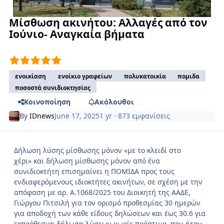
Μίσθωση ακινήτου: Αλλαγές από τον
Ιούνιο- Αναγκαία βήματα
ενοικίαση
ενοίκιο γραφείων
πολυκατοικία
πομιδα
ποσοστά συνιδιοκτησίας
Κοινοποίηση
Ακόλουθοι
By
IDnews
June 17, 2025
1 yr
· 873 εμφανίσεις
Δήλωση λύσης μίσθωσης μόνον «με το κλειδί στο
χέρι» και δήλωση μίσθωσης μόνον από ένα
συνιδιοκτήτη επισημαίνει η ΠΟΜΙΔΑ προς τους
ενδιαφερόμενους ιδιοκτήτες ακινήτων, σε σχέση με την
απόφαση με αρ. Α.1068/2025 του Διοικητή της ΑΑΔΕ,
Γιώργου Πιτσιλή για τον ορισμό προθεσμίας 30 ημερών
για αποδοχή των κάθε είδους δηλώσεων και έως 30.6 για
εκπρόθεσμη δήλωση λύσεων χωρίς πρόστιμο, που ήταν