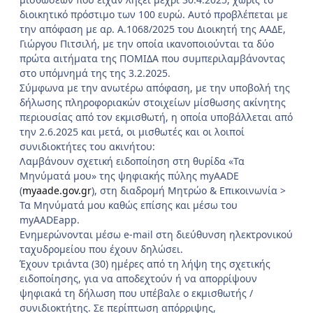
διοικητικό πρόστιμο των 100 ευρώ. Αυτό προβλέπεται με
την απόφαση με αρ. Α.1068/2025 του Διοικητή της ΑΑΔΕ,
Γιώργου Πιτσιλή, με την οποία ικανοποιούνται τα δύο
πρώτα αιτήματα της ΠΟΜΙΔΑ που συμπεριλαμβάνοντας
στο υπόμνημά της της 3.2.2025.
Σύμφωνα με την ανωτέρω απόφαση, με την υποβολή της
δήλωσης πληροφοριακών στοιχείων μίσθωσης ακίνητης
περιουσίας από τον εκμισθωτή, η οποία υπoβάλλεται από
την 2.6.2025 και μετά, οι μισθωτές και οι λοιποί
συνιδιοκτήτες του ακινήτου:
Λαμβάνουν σχετική ειδοποίηση στη θυρίδα «Τα
Μηνύματά μου» της ψηφιακής πύλης myAADE
(
myaade.gov.gr
), στη διαδρομή Μητρώο & Επικοινωνία >
Τα Μηνύματά μου καθώς επίσης και μέσω του
myAADEapp.
Ενημερώνονται μέσω e-mail στη διεύθυνση ηλεκτρονικού
ταχυδρομείου που έχουν δηλώσει.
Έχουν τριάντα (30) ημέρες από τη λήψη της σχετικής
ειδοποίησης, για να αποδεχτούν ή να απορρίψουν
ψηφιακά τη δήλωση που υπέβαλε ο εκμισθωτής /
συνιδιοκτήτης. Σε περίπτωση απόρριψης,