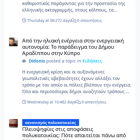
Thursday at 06:27
2 days
0 απαντήσεις
Από την ηλιακή ενέργεια στην ενεργειακή αυτονομία: Το παρά
Από την ηλιακή ενέργεια στην ενεργειακή
αυτονομία: Το παράδειγμα του Δήμου
Αραδίππου στην Κύπρο
Didonis
posted a topic in
Ειδήσεις
Η ενεργειακή κρίση και οι αυξανόμενες
γεωπολιτικές αβεβαιότητες έχουν αλλάξει τον
τρόπο με τον οποίο οι πόλεις βλέπουν την ενέργεια.
Όλο και περισσότεροι δήμοι αναζητούν τρόπους να
μειώσουν την εξάρτησή τους από εισαγόμενες
Wednesday at 10:48
2 days
0 απαντήσεις
πηγές ενέργειας και να αξιοποιήσουν το τοπικό
δυναμικό για την κάλυψη των αναγκών τους. Ο
Πλειοψηφίες στις αποφάσεις πολυκατοικίας: Πότε απαιτείται π
Δήμος Αραδίππου στην Κύπρο αποτελεί ένα
κανονισμός πολυκατοικίας
χαρακτηριστικό παράδειγμα. Με περίπου 23.000
Πλειοψηφίες στις αποφάσεις
κατοίκους, έχει ήδη κάνει σημαντικά βήματα προς
πολυκατοικίας: Πότε απαιτείται πάνω από
την ενεργειακή ανεξαρτησία, αξιοποιώντας το