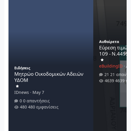
Αυθαίρετα
Εύρεση τιμών
109 - Ν.4495/
eBuildingID
·
Au
Ειδήσεις
Μητρώο Οικοδομικών Αδειών
21 απαντή
ΥΔΟΜ
4639 εμ
IDnews
·
May 7
0 απαντήσεις
480 εμφανίσεις