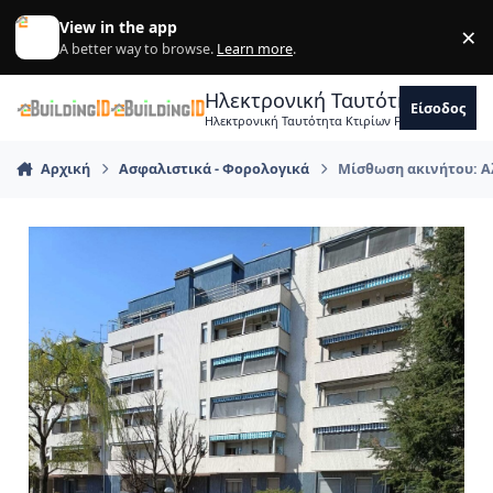
Skip to content
View in the app
×
Di
A better way to browse.
Learn more
.
Ηλεκτρονική Ταυτότητα Κτιρ
Είσοδος
Ηλεκτρονική Ταυτότητα Κτιρίων Forum Μηχανικ
Αρχική
Ασφαλιστικά - Φορολογικά
Μίσθωση ακινήτου: Αλ