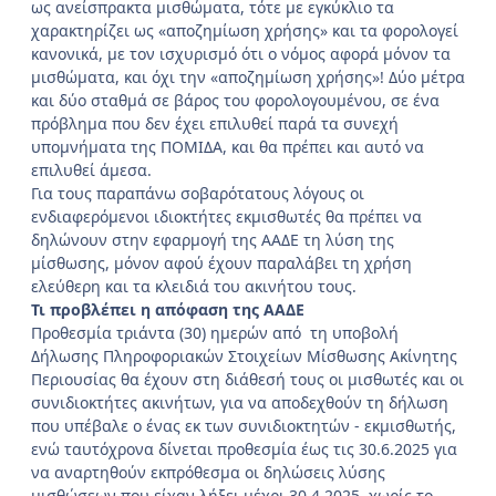
ως ανείσπρακτα μισθώματα, τότε με εγκύκλιο τα
χαρακτηρίζει ως «αποζημίωση χρήσης» και τα φορολογεί
κανονικά, με τον ισχυρισμό ότι ο νόμος αφορά μόνον τα
μισθώματα, και όχι την «αποζημίωση χρήσης»! Δύο μέτρα
και δύο σταθμά σε βάρος του φορολογουμένου, σε ένα
πρόβλημα που δεν έχει επιλυθεί παρά τα συνεχή
υπομνήματα της ΠΟΜΙΔΑ, και θα πρέπει και αυτό να
επιλυθεί άμεσα.
Για τους παραπάνω σοβαρότατους λόγους οι
ενδιαφερόμενοι ιδιοκτήτες εκμισθωτές θα πρέπει να
δηλώνουν στην εφαρμογή της ΑΑΔΕ τη λύση της
μίσθωσης, μόνον αφού έχουν παραλάβει τη χρήση
ελεύθερη και τα κλειδιά του ακινήτου τους.
Τι προβλέπει η απόφαση της ΑΑΔΕ
Προθεσμία τριάντα (30) ημερών από τη υποβολή
Δήλωσης Πληροφοριακών Στοιχείων Μίσθωσης Ακίνητης
Περιουσίας θα έχουν στη διάθεσή τους οι μισθωτές και οι
συνιδιοκτήτες ακινήτων, για να αποδεχθούν τη δήλωση
που υπέβαλε ο ένας εκ των συνιδιοκτητών - εκμισθωτής,
ενώ ταυτόχρονα δίνεται προθεσμία έως τις 30.6.2025 για
να αναρτηθούν εκπρόθεσμα οι δηλώσεις λύσης
μισθώσεων που είχαν λήξει μέχρι 30.4.2025, χωρίς το