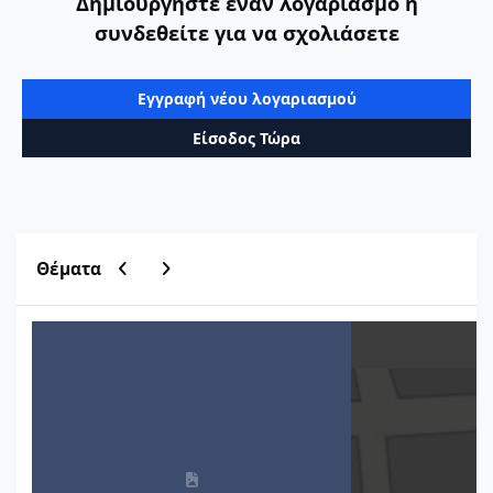
Δημιουργήστε έναν λογαριασμό ή
συνδεθείτε για να σχολιάσετε
Εγγραφή νέου λογαριασμού
Είσοδος Τώρα
Previous carousel slide
Next carousel slide
Θέματα
Μητρώο Οικοδομικών Αδειών ΥΔΟΜ
Εύρεση τιμών ζώνη