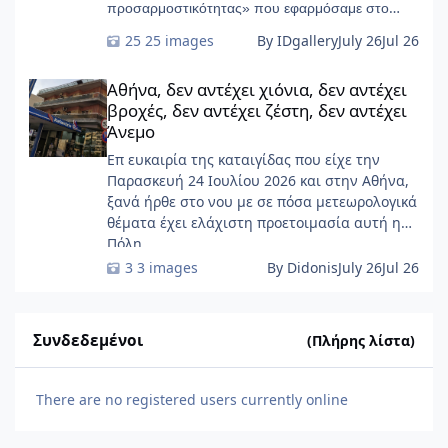
προσαρμοστικότητας» που εφαρμόσαμε στο
START-Ivry, στο ευρύτερο Παρίσι
25 images
By IDgallery
July 26
Jul 26
Αθήνα, δεν αντέχει χιόνια, δεν αντέχει βροχές, δεν αντέχει ζέσ
Αθήνα, δεν αντέχει χιόνια, δεν αντέχει
βροχές, δεν αντέχει ζέστη, δεν αντέχει
Άνεμο
Επ ευκαιρία της καταιγίδας που είχε την
Παρασκευή 24 Ιουλίου 2026 και στην Αθήνα,
ξανά ήρθε στο νου με σε πόσα μετεωρολογικά
θέματα έχει ελάχιστη προετοιμασία αυτή η
Πόλη ......
3 images
By Didonis
July 26
Jul 26
Συνδεδεμένοι
(Πλήρης λίστα)
There are no registered users currently online