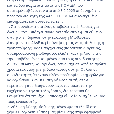
και τα δύο πάγια αιτήματα της ΠΟΜΙΔΑ που
συμπεριλαμβάνονταν στο από 3.2.2025 υπόμνημά της
προς τον Διοικητή της ΑΑΔΕ.Η ΠΟΜΙΔΑ συγκεκριμένα
επισημαίνει και συνιστά τα εξής:
1. Στη συνιδιοκτησία ένας υποβάλει τις δηλώσεις για
όλους. Όταν υπάρχει συνιδιοκτησία στο εκμισθούμενο
ακίνητο, τη δήλωση στην εφαρμογή Μισθώσεων
Ακινήτων της ΑΑΔΕ περί σύναψης μιας νέας μίσθωσης ή
τροποποίησης μιας υπάρχουσας (παράταση διάρκειας,
αναπροσαρμογή μισθώματος κλπ.) ή και της λύσης της,
την υποβάλει ένας και μόνον από τους συνιδιοκτήτες-
συνεκμισθωτές, και όχι όλοι, όπως ίσχυσε κατά τα πρώτα
χρόνια εφαρμογής της διαδικασίας αυτής. Οι λοιποί
συνιδιοκτήτες θα έχουν πλέον προθεσμία 30 ημερών για
να δηλώσουν ΑΡΝΗΣΗ στη δήλωση αυτή, στην
περίπτωση που διαφωνούν, έχοντας μάλιστα την
ευχέρεια να την αιτιολογήσουν, διαφορετικά θα
θεωρείται ότι την έχουν αποδεχθεί. Το ίδιο ισχύει και για
τους ενοικιαστές.
2. Δήλωση λύσης μίσθωσης μόνον «με το κλειδί στο
χέρι»! Η δήλωση λύσης μιας μίσθωσης στην εφαρμογή