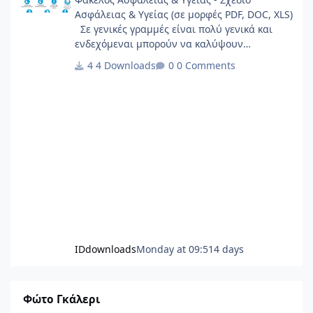
χώρου σε συγκεκριμένο ιδιοκτήτη αλλαγές που
Ασφάλειας & Υγείας (σε μορφές PDF, DOC, XLS)
επηρεάζουν τη σύσταση της πολυκατοικίας
Σε γενικές γραμμές είναι πολύ γενικά και
τροποποιήσεις που μεταβάλλουν τα ποσοστά
ενδεχόμεναι μπορούν να καλύψουν
ιδιοκτησίας Σε αυτές τις περιπτώσεις η συναίνεση
σημαντικό φάσμα έργων.
όλων των ιδιοκτητών θεωρείται απαραίτητη, καθώς
4 Downloads
0 Comments
η απόφαση μπορεί να επηρεάσει άμεσα τα
δικαιώματα κάποιου. Τι γίνεται αν δεν υπάρχει
κανονισμός Γεγονός είναι πως δεν διαθέτουν όλες
οι πολυκατοικίες κανονισμό λειτουργίας ή
καταστατικό. Σε τέτοιες περιπτώσεις, οι αποφάσεις
λαμβάνονται με βάση τις γενικές διατάξεις της
νομοθεσίας για την οριζόντια ιδιοκτησία. Ο νόμος
καθορίζει τις βασικές αρχές για τη λειτουργία των
πολυκατοικιών, καθώς και τις πλειοψηφίες που
απαιτούνται για συγκεκριμένες αποφάσεις.
Ωστόσο, η ύπαρξη κανονισμού βοηθά σημαντικά
στην αποσαφήνιση πολλών ζητημάτων. Ένας
IDdownloads
Monday at 09:51
4 days
σαφής κανονισμός μπορεί να καθορίζει
διαδικασίες, υποχρεώσεις και τρόπους λήψης
αποφάσεων, μειώνοντας τις πιθανότητες
διαφωνιών μεταξύ των ιδιοκτητών. Γιατί είναι
Φώτο Γκάλερι
σημαντικό να γνωρίζουν όλοι τις πλειοψηφίες Η