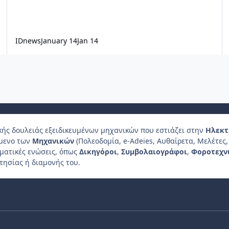
IDnews
January 14
Jan 14
κής δουλειάς εξειδικευμένων μηχανικών που εστιάζει στην
Ηλεκτ
ίμενο των
Μηχανικών
(Πολεοδομία, e-Adeies, Αυθαίρετα, Μελέτες, 
λματικές ενώσεις, όπως
Δικηγόροι
,
Συμβολαιογράφοι
,
Φοροτεχν
τησίας ή διαμονής του.