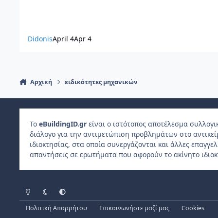
Didonis
April 4
Apr 4
Αρχική
ειδικότητες μηχανικών
Το
e
Building
ID
.gr
είναι ο ιστότοπος αποτέλεσμα συλλογι
διάλογο για την αντιμετώπιση προβλημάτων στο αντικε
ιδιοκτησίας, στα οποία συνεργάζονται και άλλες επαγγε
απαντήσεις σε ερωτήματα που αφορούν το ακίνητο ιδιοκ
Light Mode
Dark Mode
System Preference
Πολιτική Απορρήτου
Επικοινωνήστε μαζί μας
Cookies