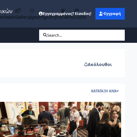
νικών
Εγγεγραμμένος? Είσοδος!
Εγγραφή
wnloads
Gallery
Δραστηριότητα
Events
Clubs
Search...
Ακόλουθοι
ΚΑΤΆΤΑΞΗ ΑΝΆ
θενται στους ΟΤΑ
ι νέες ειδικότητες που διαμορφώνουν τον κατασκευαστικό κλάδο