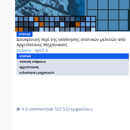
στατικά
Διευκρίνιση περί της εκπόνησης στατικών μελετών από
Αρχιτέκτονες Μηχανικούς
Didonis
·
April 4
στατικά
στατική επάρκεια
αρχιτέκτονας
ειδικότητες μηχανικών
0 comments
523 εμφανίσεις