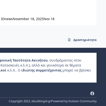
IDnews
November 18, 2025
Nov 18
Δραστηριότητα
ρονική Ταυτότητα Ακινήτου
, συνδράμοντας στον
Κατασκευές κ.λ.π.), αλλά και γενικότερα σε θέματα
ικοί
κ.λ.π.. Ο
ιδιώτης συμμετέχοντας
μπορεί να βρίσκει
f
a
Copyright 2022, ebuildingid.gr
Powered by
Invision Community
c