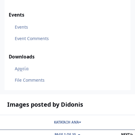
Events
Events
Event Comments
Downloads
Αρχεία
File Comments
Images posted by Didonis
ΚΑΤΆΤΑΞΗ ΑΝΆ
L
PAGE 1 OF 10
NEXT