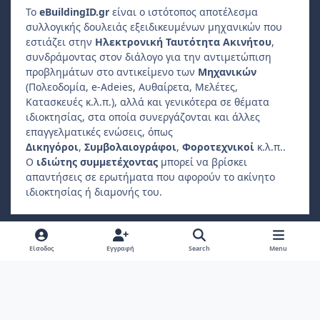
Το
e
Building
ID
.gr
είναι ο ιστότοπος αποτέλεσμα
συλλογικής δουλειάς εξειδικευμένων μηχανικών που
εστιάζει στην
Ηλεκτρονική Ταυτότητα Ακινήτου
,
συνδράμοντας στον διάλογο για την αντιμετώπιση
προβλημάτων στο αντικείμενο των
Μηχανικών
(Πολεοδομία, e-Adeies, Αυθαίρετα, Μελέτες,
Κατασκευές κ.λ.π.), αλλά και γενικότερα σε θέματα
ιδιοκτησίας, στα οποία συνεργάζονται και άλλες
επαγγελματικές ενώσεις, όπως
Δικηγόροι
,
Συμβολαιογράφοι
,
Φοροτεχνικοί
κ.λ.π..
Ο
ιδιώτης συμμετέχοντας
μπορεί να βρίσκει
απαντήσεις σε ερωτήματα που αφορούν το ακίνητο
ιδιοκτησίας ή διαμονής του.
Light Mode
Dark Mode
System Preference
f
Είσοδος
Εγγραφή
Search
Menu
a
Πολιτική Απορρήτου
Επικοινωνήστε μαζί μας
Cookies
c
Copyright 2022, ebuildingid.gr
Powered by
Invision Community
e
b