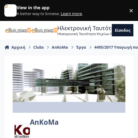
Skip to content
View in the app
×
Di
A better way to browse.
Learn more
.
Ηλεκτρονική Ταυτότητα Κτιρ
Είσοδος
Ηλεκτρονική Ταυτότητα Κτιρίων Forum Μηχανικ
Αρχική
Clubs
AnKoMa
Έργα
4495/2017 Υπαγωγή πο
AnKoMa