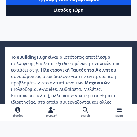
Είσοδος Τώρα
Το
e
Building
ID
.gr
είναι ο ιστότοπος αποτέλεσμα
συλλογικής δουλειάς εξειδικευμένων μηχανικών που
εστιάζει στην
Ηλεκτρονική Ταυτότητα Ακινήτου
,
συνδράμοντας στον διάλογο για την αντιμετώπιση
προβλημάτων στο αντικείμενο των
Μηχανικών
(Πολεοδομία, e-Adeies, Αυθαίρετα, Μελέτες,
Κατασκευές κ.λ.π.), αλλά και γενικότερα σε θέματα
ιδιοκτησίας, στα οποία συνεργάζονται και άλλες
επαγγελματικές ενώσεις, όπως
Δικηγόροι
,
Συμβολαιογράφοι
,
Φοροτεχνικοί
κ.λ.π..
Είσοδος
Εγγραφή
Search
Menu
Ο
ιδιώτης συμμετέχοντας
μπορεί να βρίσκει
απαντήσεις σε ερωτήματα που αφορούν το ακίνητο
ιδιοκτησίας ή διαμονής του.