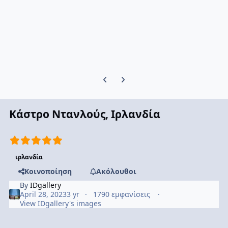
Previous carousel slide
Next carousel slide
Κάστρο Ντανλούς, Ιρλανδία
ιρλανδία
Κοινοποίηση
Ακόλουθοι
By
IDgallery
April 28, 2023
3 yr
1790 εμφανίσεις
View IDgallery's images