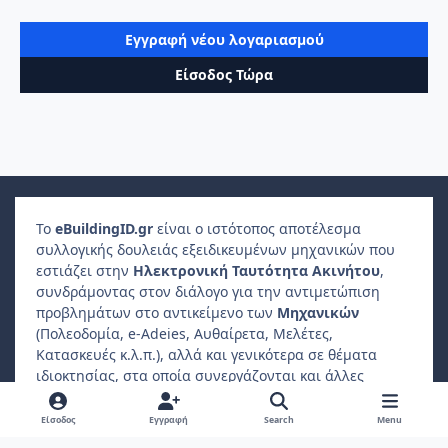
Εγγραφή νέου λογαριασμού
Είσοδος Τώρα
Το
e
Building
ID
.gr
είναι ο ιστότοπος αποτέλεσμα
συλλογικής δουλειάς εξειδικευμένων μηχανικών που
εστιάζει στην
Ηλεκτρονική Ταυτότητα Ακινήτου
,
συνδράμοντας στον διάλογο για την αντιμετώπιση
προβλημάτων στο αντικείμενο των
Μηχανικών
(Πολεοδομία, e-Adeies, Αυθαίρετα, Μελέτες,
Κατασκευές κ.λ.π.), αλλά και γενικότερα σε θέματα
ιδιοκτησίας, στα οποία συνεργάζονται και άλλες
επαγγελματικές ενώσεις, όπως
Δικηγόροι
,
Συμβολαιογράφοι
,
Φοροτεχνικοί
κ.λ.π..
Είσοδος
Εγγραφή
Search
Menu
Ο
ιδιώτης συμμετέχοντας
μπορεί να βρίσκει