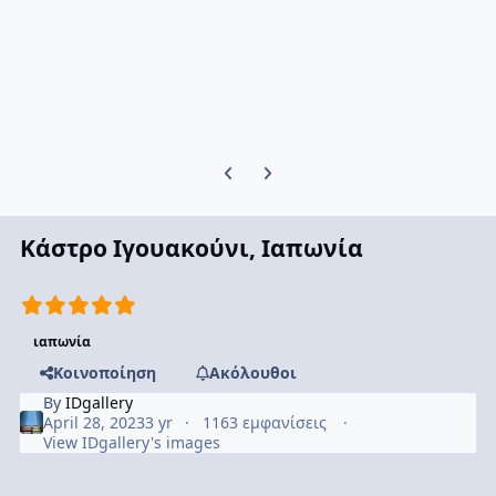
Previous carousel slide
Next carousel slide
Κάστρο Ιγουακούνι, Ιαπωνία
ιαπωνία
Κοινοποίηση
Ακόλουθοι
By
IDgallery
April 28, 2023
3 yr
1163 εμφανίσεις
View IDgallery's images