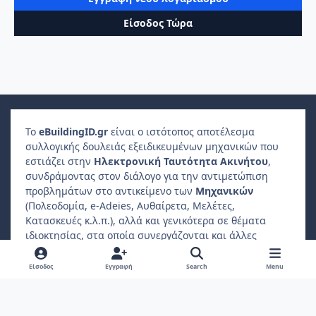
Είσοδος Τώρα
Το
e
Building
ID
.gr
είναι ο ιστότοπος αποτέλεσμα
συλλογικής δουλειάς εξειδικευμένων μηχανικών που
εστιάζει στην
Ηλεκτρονική Ταυτότητα Ακινήτου
,
συνδράμοντας στον διάλογο για την αντιμετώπιση
προβλημάτων στο αντικείμενο των
Μηχανικών
(Πολεοδομία, e-Adeies, Αυθαίρετα, Μελέτες,
Κατασκευές κ.λ.π.), αλλά και γενικότερα σε θέματα
ιδιοκτησίας, στα οποία συνεργάζονται και άλλες
επαγγελματικές ενώσεις, όπως
Δικηγόροι
,
Συμβολαιογράφοι
,
Φοροτεχνικοί
κ.λ.π..
Είσοδος
Εγγραφή
Search
Menu
Ο
ιδιώτης συμμετέχοντας
μπορεί να βρίσκει
απαντήσεις σε ερωτήματα που αφορούν το ακίνητο
ιδιοκτησίας ή διαμονής του.