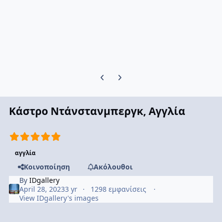
Previous carousel slide
Next carousel slide
Κάστρο Ντάνστανμπεργκ, Αγγλία
αγγλία
Κοινοποίηση
Ακόλουθοι
By
IDgallery
April 28, 2023
3 yr
1298 εμφανίσεις
View IDgallery's images