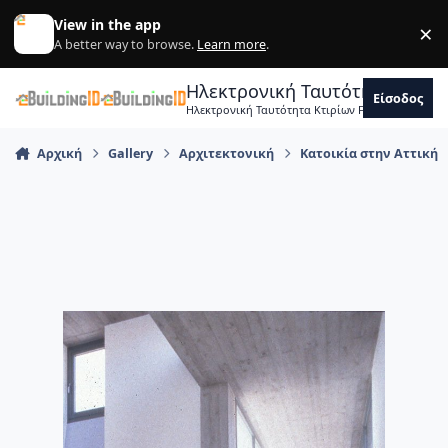
Skip to content
View in the app
×
Di
A better way to browse.
Learn more
.
Ηλεκτρονική Ταυτότητα Κτιρ
Είσοδος
Ηλεκτρονική Ταυτότητα Κτιρίων Forum Μηχανικ
Αρχική
Gallery
Αρχιτεκτονική
Kατοικία στην Aττική