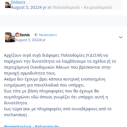
Didonis
August 5, 2022
4 yr
in
Πολεοδομικά – Κτιριοδομικά
Author stats
Didonis
Moderators
August 5, 2022
4 yr
Αρχίζουν σιγά σιγά διάφορες Πολεοδομίες (Υ.Δ.Ο.Μ) να
παρέχουν την δυνατότητα να λαμβάνουμε τα σχέδια (ή το
περιεχόμενο) Οικοδομικών Άδειων που βρίσκονται στην
περιοχή αρμοδιότητα τους.
Ακόμα δεν έχουμε βρει κάποια κεντρική ενοποιημένη
ενημέρωση για πανελλαδικά που υπάρχει.
Έως τότε με βάση πληροφορίες που θα έχουμε θα
συμπληρώνει εδώ όποιος γνωρίζει ότι υπάρχει αυτή η
δυνατότητα.
έως τώρα (και με πληροφορίες από συναδέρφους από το
michanikos)
Θεσσαλονίκη - Καλαμαριάς