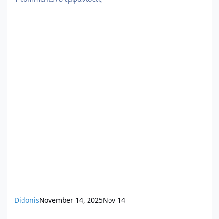
Didonis
November 14, 2025
Nov 14
ΥΔΟΜ Δ. Γλυφάδας: Ηλεκτρονικά η χορήγηση αντιγράφων σχεδί