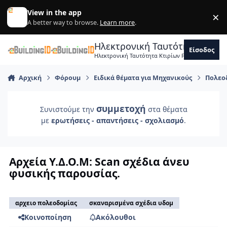
Skip to content
View in the app
×
Di
A better way to browse.
Learn more
.
Ηλεκτρονική Ταυτότητα Κτιρ
Είσοδος
Ηλεκτρονική Ταυτότητα Κτιρίων Forum Μηχανικ
Αρχική
Φόρουμ
Ειδικά θέματα για Μηχανικούς
Πολεοδ
συμμετοχή
Συνιστούμε την
στα θέματα
με
ερωτήσεις - απαντήσεις - σχολιασμό
.
Αρχεία Υ.Δ.Ο.Μ: Scan σχέδια άνευ
φυσικής παρουσίας.
αρχειο πολεοδομίας
σκαναρισμένα σχέδια υδομ
Κοινοποίηση
Ακόλουθοι