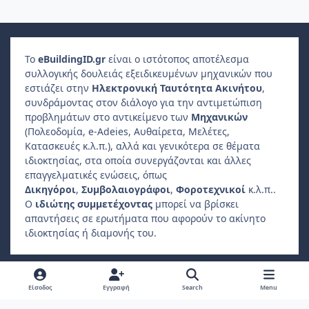
Το
e
Building
ID
.gr
είναι ο ιστότοπος αποτέλεσμα
συλλογικής δουλειάς εξειδικευμένων μηχανικών που
εστιάζει στην
Ηλεκτρονική Ταυτότητα Ακινήτου
,
συνδράμοντας στον διάλογο για την αντιμετώπιση
προβλημάτων στο αντικείμενο των
Μηχανικών
(Πολεοδομία, e-Adeies, Αυθαίρετα, Μελέτες,
Κατασκευές κ.λ.π.), αλλά και γενικότερα σε θέματα
ιδιοκτησίας, στα οποία συνεργάζονται και άλλες
επαγγελματικές ενώσεις, όπως
Δικηγόροι
,
Συμβολαιογράφοι
,
Φοροτεχνικοί
κ.λ.π..
Ο
ιδιώτης συμμετέχοντας
μπορεί να βρίσκει
απαντήσεις σε ερωτήματα που αφορούν το ακίνητο
ιδιοκτησίας ή διαμονής του.
Light Mode
Dark Mode
System Preference
f
Είσοδος
Εγγραφή
Search
Menu
a
Πολιτική Απορρήτου
Επικοινωνήστε μαζί μας
Cookies