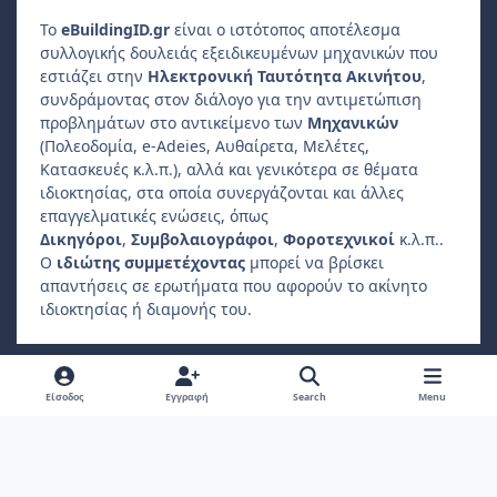
Το
e
Building
ID
.gr
είναι ο ιστότοπος αποτέλεσμα
συλλογικής δουλειάς εξειδικευμένων μηχανικών που
εστιάζει στην
Ηλεκτρονική Ταυτότητα Ακινήτου
,
συνδράμοντας στον διάλογο για την αντιμετώπιση
προβλημάτων στο αντικείμενο των
Μηχανικών
(Πολεοδομία, e-Adeies, Αυθαίρετα, Μελέτες,
Κατασκευές κ.λ.π.), αλλά και γενικότερα σε θέματα
ιδιοκτησίας, στα οποία συνεργάζονται και άλλες
επαγγελματικές ενώσεις, όπως
Δικηγόροι
,
Συμβολαιογράφοι
,
Φοροτεχνικοί
κ.λ.π..
Ο
ιδιώτης συμμετέχοντας
μπορεί να βρίσκει
απαντήσεις σε ερωτήματα που αφορούν το ακίνητο
ιδιοκτησίας ή διαμονής του.
Light Mode
Dark Mode
System Preference
f
Είσοδος
Εγγραφή
Search
Menu
a
Πολιτική Απορρήτου
Επικοινωνήστε μαζί μας
Cookies
c
Copyright 2022, ebuildingid.gr
Powered by
Invision Community
e
b