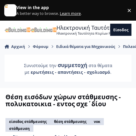
Skip to content
View in the app
×
Di
A better way to browse.
Learn more
.
Ηλεκτρονική Ταυτότητα Κτιρ
Είσοδος
Ηλεκτρονική Ταυτότητα Κτιρίων Forum Μηχανικ
Αρχική
Φόρουμ
Ειδικά θέματα για Μηχανικούς
Πολεοδ
συμμετοχή
Συνιστούμε την
στα θέματα
με
ερωτήσεις - απαντήσεις - σχολιασμό
.
Θέση εισόδων χώρων στάθμευσης -
πολυκατοικια - εντος σχε΄δίου
είσοδος στάθμευσης
θέση στάθμευσης
νοκ
στάθμευση