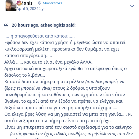
Didonis
Moderators
April 5, 2024
2 yr
20 hours ago, atheologitis said:
.... ή απαγορεύεται από κάπου;.....
Εφόσον δεν έχει κάποια χρήση ή μέγεθος ώστε να απαιτεί
κυκλοφοριακή μελέτη, προσωπικά δεν θυμάμαι να έχει
κάποια απαγόρευση…..
Αλλά …… και αυτό είναι ένα μεγάλο ΑΛΛΑ…
Αρχιτεκτονικά και χωροταξικά εγώ θα το απέφευγα όπως ο
διάολος το λιβάνι…
Κι αυτό διότι αν σήμερα ή στο μέλλον
(που δεν μπορείς να
ξέρεις τι μπορεί να γίνει)
στους 2 δρόμους υπάρξουν
μονοδρομήσεις ή κατευθύνσεις των οχημάτων ώστε όταν
βγαίνει το αμάξι από την έξοδο να πρέπει να ελέγχει και
δεξιά και αριστερά του για να μη υπάρξει ατύχημα ….
Θα έλεγα βρες λύση να μη χρειαστεί να μπει στη γωνία….. κι
αυτό ανεξάρτητα αν σήμερα είναι επιτρεπτό ή όχι.
Είναι μη επιτρεπτό από τον σωστό σχεδιασμό για το ακίνητο
….
(εκτός φυσικά αν έχεις ειδικές συνθήκες περιβάλλοντος που δεν