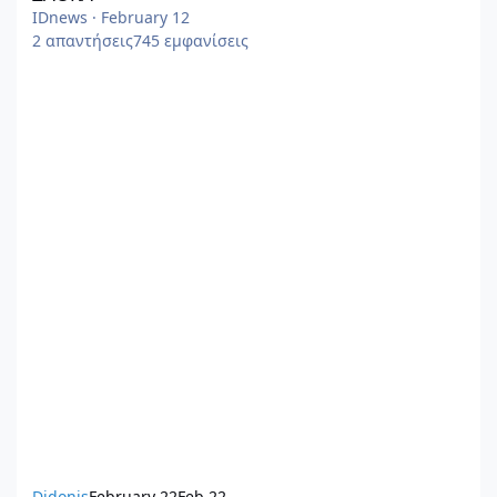
IDnews
·
February 12
2
απαντήσεις
745
εμφανίσεις
Didonis
February 22
Feb 22