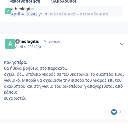
Κοινοποίηση
Ακόλουθοι
atheologitis
April 4, 2024
2 yr
in
Πολεοδομικά – Κτιριοδομικά
Author stats
atheologitis
Μηχανικός
April 4, 2024
2 yr
Καλησπέρα,
θα ήθελα βοήθεια στο παρακάτω:
σχεδι΄άζω υπόγειο γκαράζ σε πολυκατοικία. το οικόπεδο είναι
γωνιακό. Μπορώ να σχεδιάσω την είσοδο του γκαραζ επί του
ακαλύπτου και στη γωνία του οικοπέδου ή απαγορεύεται από
κάπου;
ευχαριστώ.
1
Author stats