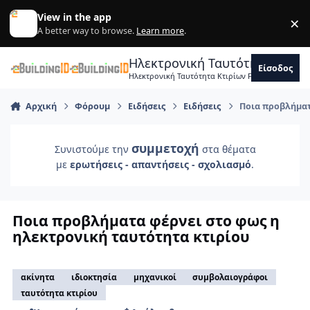
Skip to content
View in the app
×
Di
A better way to browse.
Learn more
.
Ηλεκτρονική Ταυτότητα Κτιρ
Είσοδος
Ηλεκτρονική Ταυτότητα Κτιρίων Forum Μηχανικ
Αρχική
Φόρουμ
Ειδήσεις
Ειδήσεις
Ποια προβλήματ
συμμετοχή
Συνιστούμε την
στα θέματα
με
ερωτήσεις - απαντήσεις - σχολιασμό
.
Ποια προβλήματα φέρνει στο φως η
ηλεκτρονική ταυτότητα κτιρίου
ακίνητα
ιδιοκτησία
μηχανικοί
συμβολαιογράφοι
ταυτότητα κτιρίου