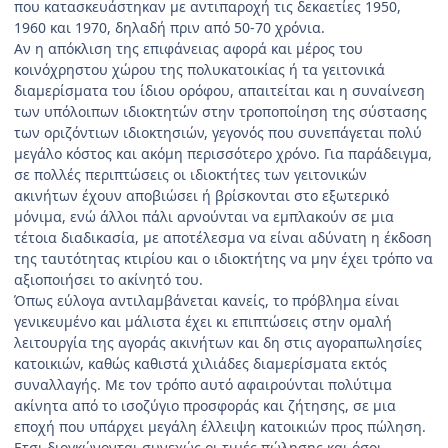
που κατασκευάστηκαν με αντιπαροχή τις δεκαετίες 1950,
1960 και 1970, δηλαδή πριν από 50-70 χρόνια.
Αν η απόκλιση της επιφάνειας αφορά και μέρος του
κοινόχρηστου χώρου της πολυκατοικίας ή τα γειτονικά
διαμερίσματα του ίδιου ορόφου, απαιτείται και η συναίνεση
των υπόλοιπων ιδιοκτητών στην τροποποίηση της σύστασης
των οριζόντιων ιδιοκτησιών, γεγονός που συνεπάγεται πολύ
μεγάλο κόστος και ακόμη περισσότερο χρόνο. Για παράδειγμα,
σε πολλές περιπτώσεις οι ιδιοκτήτες των γειτονικών
ακινήτων έχουν αποβιώσει ή βρίσκονται στο εξωτερικό
μόνιμα, ενώ άλλοι πάλι αρνούνται να εμπλακούν σε μια
τέτοια διαδικασία, με αποτέλεσμα να είναι αδύνατη η έκδοση
της ταυτότητας κτιρίου και ο ιδιοκτήτης να μην έχει τρόπο να
αξιοποιήσει το ακίνητό του.
Όπως εύλογα αντιλαμβάνεται κανείς, το πρόβλημα είναι
γενικευμένο και μάλιστα έχει κι επιπτώσεις στην ομαλή
λειτουργία της αγοράς ακινήτων και δη στις αγοραπωλησίες
κατοικιών, καθώς καθιστά χιλιάδες διαμερίσματα εκτός
συναλλαγής. Με τον τρόπο αυτό αφαιρούνται πολύτιμα
ακίνητα από το ισοζύγιο προσφοράς και ζήτησης, σε μια
εποχή που υπάρχει μεγάλη έλλειψη κατοικιών προς πώληση.
Eτσι διογκώνονται συνεχώς οι τιμές πώλησης και όσοι