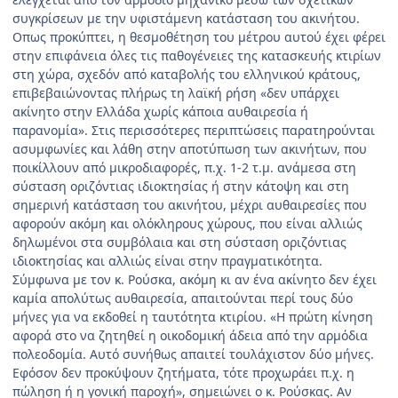
συγκρίσεων με την υφιστάμενη κατάσταση του ακινήτου.
Οπως προκύπτει, η θεσμοθέτηση του μέτρου αυτού έχει φέρει
στην επιφάνεια όλες τις παθογένειες της κατασκευής κτιρίων
στη χώρα, σχεδόν από καταβολής του ελληνικού κράτους,
επιβεβαιώνοντας πλήρως τη λαϊκή ρήση «δεν υπάρχει
ακίνητο στην Ελλάδα χωρίς κάποια αυθαιρεσία ή
παρανομία». Στις περισσότερες περιπτώσεις παρατηρούνται
ασυμφωνίες και λάθη στην αποτύπωση των ακινήτων, που
ποικίλλουν από μικροδιαφορές, π.χ. 1-2 τ.μ. ανάμεσα στη
σύσταση οριζόντιας ιδιοκτησίας ή στην κάτοψη και στη
σημερινή κατάσταση του ακινήτου, μέχρι αυθαιρεσίες που
αφορούν ακόμη και ολόκληρους χώρους, που είναι αλλιώς
δηλωμένοι στα συμβόλαια και στη σύσταση οριζόντιας
ιδιοκτησίας και αλλιώς είναι στην πραγματικότητα.
Σύμφωνα με τον κ. Ρούσκα, ακόμη κι αν ένα ακίνητο δεν έχει
καμία απολύτως αυθαιρεσία, απαιτούνται περί τους δύο
μήνες για να εκδοθεί η ταυτότητα κτιρίου. «Η πρώτη κίνηση
αφορά στο να ζητηθεί η οικοδομική άδεια από την αρμόδια
πολεοδομία. Αυτό συνήθως απαιτεί τουλάχιστον δύο μήνες.
Εφόσον δεν προκύψουν ζητήματα, τότε προχωράει π.χ. η
πώληση ή η γονική παροχή», σημειώνει ο κ. Ρούσκας. Αν