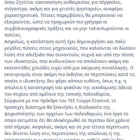
όπου ζητείται τακτοποίηση αυθαιρεσίας για πέργκολες,
στέγαστρα, ακόμη και για χτιστές ψησταριές», αναφέρει
χαρακτηριστικά. Τέτοιες παρεμβάσεις θα μπορούσαν να
εξαιρούνται, ώστε να προχωρούν πιο γρήγορα οι
συμβολαιογραφικές πράξεις και να μην ταλαιπωρούνται οι
πολίτες.
Ασφαλώς, η κατάσταση αυτή έχει δημιουργήσει και πολύ
μεγάλες πιέσεις στους μηχανικούς, που καλούνται να δώσουν
λύση στα αδιέξοδα που συναντούν, συχνά και υπό την πίεση
των ιδιοκτητών, που κινδυνεύουν να απολέσουν ακόμη και
εκατοντάδες χιλιάδες ευρώ από μια ακύρωση συναλλαγής. Ο
εκνευρισμός είναι ακόμη πιο έκδηλος σε περιπτώσεις κατά τις
οποίες ο ιδιοκτήτης δεν φέρει κάποια ευθύνη, όπως π.χ. η
απώλεια ή καταστροφή του φακέλου της οικοδομικής άδειας
του κτιρίου από αμέλεια της τοπικής πολεοδομίας.
Σύμφωνα με τον πρόεδρο του ΤΕΕ Γιώργο Στασινό, το
προσεχές διάστημα θα ξεκινήσει η διαδικασία της
ψηφιοποίησης των αρχείων των πολεοδομιών, ένα έργο το
οποίο εκτιμάται ότι θα ολοκληρωθεί σε περίπου δύο χρόνια
από σήμερα. Ασφαλώς, ακόμη και σε μια τέτοια περίπτωση
δεν δίνεται λύση στις περιπτώσεις της απώλειας ή της
καταστροφής των σχετικών εγγράφων, καθώς απλώς δεν