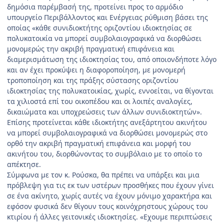
δημόσια παρέμβασή της, προτείνει προς το αρμόδιο
υπουργείο Περιβάλλοντος και Ενέργειας ρύθμιση βάσει της
οποίας «κάθε συνιδιοκτήτης οριζοντίου ιδιοκτησίας σε
πολυκατοικία να μπορεί συμβολαιογραφικά να διορθώσει
μονομερώς την ακριβή πραγματική επιφάνεια και
διαμερισμάτωση της ιδιοκτησίας του, από οποιονδήποτε λόγο
και αν έχει προκύψει η διαφοροποίηση, με μονομερή
τροποποίηση και της πράξης σύστασης οριζοντίου
ιδιοκτησίας της πολυκατοικίας, χωρίς, εννοείται, να θίγονται
τα χιλιοστά επί του οικοπέδου και οι λοιπές αναλογίες,
δικαιώματα και υποχρεώσεις των άλλων συνιδιοκτητών».
Επίσης προτείνεται κάθε ιδιοκτήτης ανεξάρτητου ακινήτου
να μπορεί συμβολαιογραφικά να διορθώσει μονομερώς στο
ορθό την ακριβή πραγματική επιφάνεια και μορφή του
ακινήτου του, διορθώνοντας το συμβόλαιο με το οποίο το
απέκτησε.
Σύμφωνα με τον κ. Ρούσκα, θα πρέπει να υπάρξει και μια
πρόβλεψη για τις εκ των υστέρων προσθήκες που έχουν γίνει
σε ένα ακίνητο, χωρίς αυτές να έχουν μόνιμο χαρακτήρα και
εφόσον φυσικά δεν θίγουν τους κοινόχρηστους χώρους του
κτιρίου ή άλλες γειτονικές ιδιοκτησίες. «Εχουμε περιπτώσεις