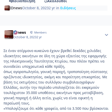
Κοινοποίηση
Ακόλουθοι
IDnews
October 8, 2023
2 yr
in
Ειδήσεις
Author stats
IDnews
Members
October 8, 2023
2 yr
Σε έναν ατέρμονο κυκεώνα έχουν βρεθεί δεκάδες χιλιάδες
ιδιοκτήτες ακινήτων σε όλη τη χώρα εξαιτίας της εφαρμογής
της Ηλεκτρονικής Ταυτότητας Κτιρίου, που πλέον πρέπει να
συνοδεύει υποχρεωτικά κάθε πράξη,
όπως αγοραπωλησία, γονική παροχή, τροποποίηση σύστασης
οριζόντιας ιδιοκτησίας, ακόμη και παραίτηση επικαρπίας. Με
βάση τις εκτιμήσεις του συλλόγου συμβολαιογράφων
Ελλάδας, αυτήν την περίοδο υπολογίζεται ότι εκκρεμούν
τουλάχιστον 35.000 υποθέσεις ακινήτων προς μεταβίβαση,
γονική παροχή ή άλλη αιτία, χωρίς να είναι εφικτή η
περαίωσή τους.
«Υπολογίζουμε ότι κάθε γραφείο, από τα 3.500 που βρίσκονται