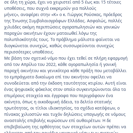
σε όλη τη χώρα, έχει να χειριστεί από 5 έως και 15 τέτοιες
υποθέσεις, που συχνά εκκρεμούν για πολλούς
μήνες», αναφέρει στην «Κ» ο κ. Γιώργος Ρούσκας, πρόεδρος
της Ένωσης Συμβολαιογράφων Ελλάδας. Ασφαλώς, πολλές
χιλιάδες ακόμη περιπτώσεις αγοραπωλησιών και γονικών
παροχών ακινήτων έχουν ματαιωθεί λόγω της
πολυπλοκότητάς τους. Το πρόβλημα μάλιστα φαίνεται να
διογκώνεται συνεχώς, καθώς συσσωρεύονται συνεχώς
περισσότερες υποθέσεις.
Με βάση τον σχετικό νόμο που έχει τεθεί σε πλήρη εφαρμογή
από τον Απρίλιο του 2022, κάθε αγοραπωλησία ή γονική
παροχή ακινήτου και γενικότερα κάθε πράξη που μεταβάλλει
το εμπράγματο δικαίωμα επί του ακινήτου οφείλει να
συνοδεύεται από την έκδοση ταυτότητας κτιρίου. Αυτή είναι
ένας ψηφιακός φάκελος στον οποίο συγκεντρώνονται όλα τα
επιμέρους στοιχεία και έγγραφα που περιγράφουν ένα
ακίνητο, όπως η οικοδομική άδεια, το δελτίο στατικής
τρωτότητας, οι τίτλοι ιδιοκτησίας, τα σχέδια κατόψεων, ο
πίνακας χιλιοστών και τυχόν δηλώσεις υπαγωγής σε νόμους
αναστολής επιβολής κυρώσεων επί αυθαιρέτων. Η δε
επιβεβαίωση της ορθότητας των στοιχείων αυτών πρέπει να
ελέγχεται από τον αρμόδιο μηχανικό μέσω των σχετικών