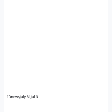
IDnews
July 31
Jul 31
Έξι προτάσεις για τη μεταφορά των ΥΔΟΜ στο Κτηματολόγιο