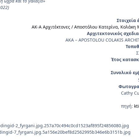
 η ώχρα και το γαλάζιο»
2022)
Στοιχεία 
AK-A Αρχιτέκτονες / Αποστόλου Κατερίνα, Κολάκη 
Αρχιτεκτονικός σχεδια
AKA – APOSTOLOU COLAKIS ARCHI
Τοποθ
Σ
Έτος κατασκ
Συνολικό εμ
Φωτογρα
Cathy Cu
πηγή:
kt