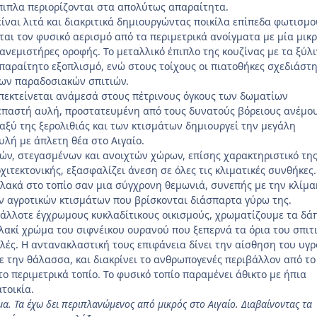
έπιπλα περιορίζονται στα απολύτως απαραίτητα.
ίναι λιτά και διακριτικά δημιουργώντας ποικίλα επίπεδα φωτισμο
αι τον φυσικό αερισμό από τα περιμετρικά ανοίγματα με μία μικ
ανεμιστήρες οροφής. Το μεταλλικό έπιπλο της κουζίνας με τα ξύλ
απαραίτητο εξοπλισμό, ενώ στους τοίχους οι πιατοθήκες σχεδιάστ
των παραδοσιακών σπιτιών.
επεκτείνεται ανάμεσά στους πέτρινους όγκους των δωματίων
επαστή αυλή, προστατευμένη από τους δυνατούς βόρειους ανέμου
αξύ της ξερολιθιάς και των κτισμάτων δημιουργεί την μεγάλη
υλή με άπλετη θέα στο Αιγαίο.
ών, στεγασμένων και ανοιχτών χώρων, επίσης χαρακτηριστικό τη
χιτεκτονικής, εξασφαλίζει άνεση σε όλες τις κλιματικές συνθήκες.
λακά στο τοπίο σαν μια σύγχρονη θεμωνιά, συνεπής με την κλίμα
ν αγροτικών κτισμάτων που βρίσκονται διάσπαρτα γύρω της.
άλλοτε έγχρωμους κυκλαδίτικους οικισμούς, χρωματίζουμε τα δά
ακί χρώμα του σιφνέικου ουρανού που ξεπερνά τα όρια του σπιτ
υλές. Η αντανακλαστική τους επιφάνεια δίνει την αίσθηση του υγ
με την θάλασσα, και διακρίνει το ανθρωπογενές περιβάλλον από το
ο περιμετρικά τοπίο. Το φυσικό τοπίο παραμένει άθικτο με ήπια
τοικία.
α. Τα έχω δει περιπλανώμενος από μικρός στο Αιγαίο. Διαβαίνοντας τα