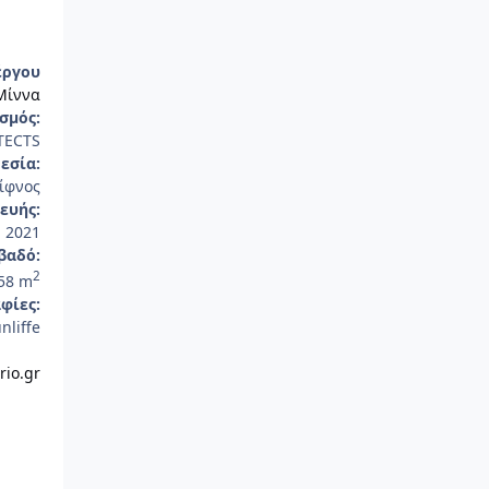
έργου
Μίννα
σμός:
TECTS
εσία:
ίφνος
ευής:
2021
βαδό:
2
58 m
φίες:
nliffe
irio.gr