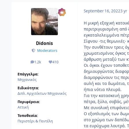
September 16, 2022
3 yr
Η μικρή εξοχική κατοικ
περιτριγυρισμένη από 
εγκαταλελειμμένα πέτ
Σίφνου -τις θεμωνιές- 
Didonis
Την συνθέτουν τρεις όγ
Moderators
χρωματισμένος όγκος τ
άρθρωση μεταξύ των κτ
1.2k
410
αναρτήσεις
Reputation
Οι όγκοι έχουν τοποθετ
δημιουργώντας διαφορε
Επάγγελμα:
διαμορφώνουν τις περι
Μηχανικός
αυλή και τα δωμάτια, 
Ειδικότητα:
ήπια νότια πλευρά.
Διπλ. Αρχιτέκτων Μηχανικός
Για την κατασκευή χρη
πέτρα, ξύλο, σοβάς, μέ
Περιφέρεια:
Αττική
Με συνολική επιφάνεια 
Ο εξοπλισμός των δωμα
Τοποθεσία:
στο χρώμα των δαπέδων
Περιστέρι & Πεντέλη
τα ευρύχωρα λουτρά. Τ