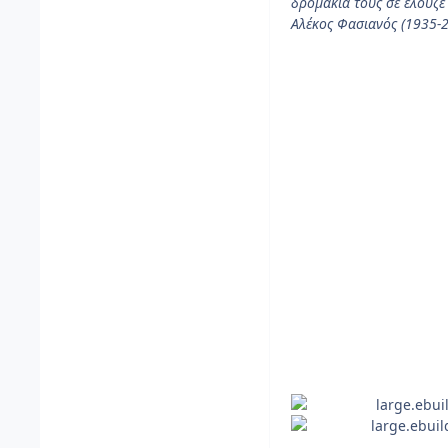
δρομάκια τους σε έλουζε
Αλέκος Φασιανός (1935-