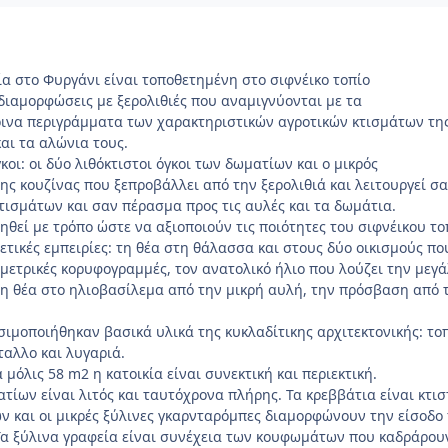
ία στο Φυργάνι είναι τοποθετημένη στο σιφνέικο τοπίο
διαμορφώσεις με ξερολιθιές που αναμιγνύονται με τα
ρινα περιγράμματα των χαρακτηριστικών αγροτικών κτισμάτων τη
και τα αλώνια τους.
κοι: οι δύο λιθόκτιστοι όγκοι των δωματίων και ο μικρός
ης κουζίνας που ξεπροβάλλει από την ξερολιθιά και λειτουργεί σ
ισμάτων και σαν πέρασμα προς τις αυλές και τα δωμάτια.
ηθεί με τρόπο ώστε να αξιοποιούν τις ποιότητες του σιφνέικου το
τικές εμπειρίες: τη θέα στη θάλασσα και στους δύο οικισμούς πο
μετρικές κορυφογραμμές, τον ανατολικό ήλιο που λούζει την μεγ
τη θέα στο ηλιοβασίλεμα από την μικρή αυλή, την πρόσβαση από 
σιμοποιήθηκαν βασικά υλικά της κυκλαδίτικης αρχιτεκτονικής: το
ταλλο και λυγαριά.
μόλις 58 m2 η κατοικία είναι συνεκτική και περιεκτική.
τίων είναι λιτός και ταυτόχρονα πλήρης. Τα κρεββάτια είναι κτισ
 και οι μικρές ξύλινες γκαρνταρόμπες διαμορφώνουν την είσοδο
α ξύλινα γραφεία είναι συνέχεια των κουφωμάτων που καδράρουν