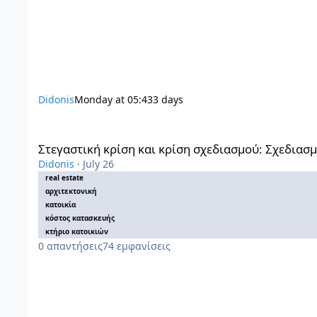
Didonis
Monday at 05:43
3 days
Στεγαστική κρίση και κρίση σχεδιασμού: Σχεδιασμός με δυν
Στεγαστική κρίση και κρίση σχεδιασμού: Σχεδιασμ
Didonis
·
July 26
real estate
αρχιτεκτονική
κατοικία
κόστος κατασκευής
κτήριο κατοικιών
0
απαντήσεις
74
εμφανίσεις