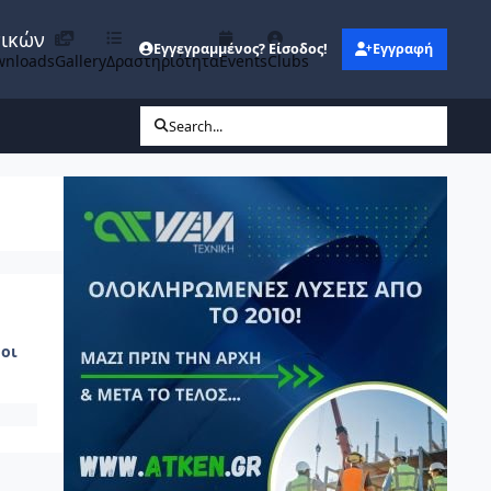
νικών
Εγγεγραμμένος? Είσοδος!
Εγγραφή
wnloads
Gallery
Δραστηριότητα
Events
Clubs
Search...
οι