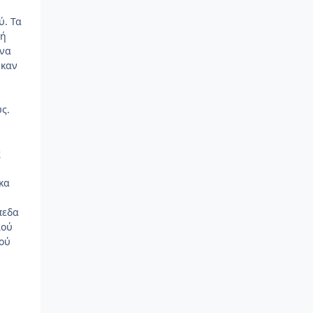
ύ. Τα
ρή
ινα
ηκαν
ς.
ς
κα
πεδα
ιού
ρού