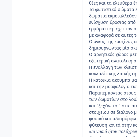
θέες και τα ελεύθερα 
Τα φωτιστικά σώματα ε
δωμάτια εκμεταλλεύοντ
ενίσχυση δροσιάς από 
ερμάρια περιέχει τον 
με αναφορά σε αυτές 
Ο όγκος της κουζίνας 
δημιουργώντας μία σκ
Ο αρνητικός χώρος μετ
εξωτερική ανατολική α
Η εναλλαγή των κλειστ
κυκλαδίτικης λαϊκής αρ
Η κατοικία ακουμπά μα
και την μορφολογία τω
Παραπέμποντας στους 
των δωματίων στο λουλ
και "ξεχύνεται" στις α
στοιχείου σε διάλογο 
φυσικό και αδιαμόρφωτ
φύτευση κοντά στην κα
«Τα νησιά ήταν πολύχρωμ