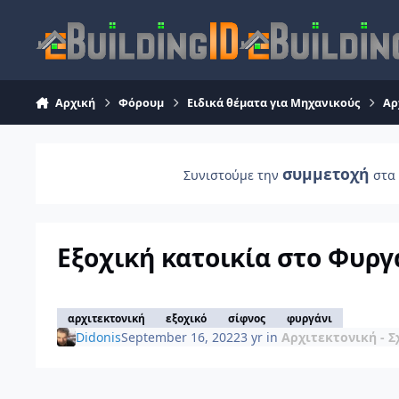
Skip to content
Αρχική
Φόρουμ
Ειδικά θέματα για Μηχανικούς
Αρ
συμμετοχή
Συνιστούμε την
στα 
Εξοχική κατοικία στο Φυργ
αρχιτεκτονική
εξοχικό
σίφνος
φυργάνι
Didonis
September 16, 2022
3 yr
in
Αρχιτεκτονική - Σ