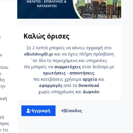
Καλώς όρισες
ς
Σε 2 λεπτά μπορείς να κάνεις εγγραφή στο
και να έχεις πλήρη πρόσβαση
e
Building
ID
.gr
αν
΄σε όλο το περιεχόμενο και υπηρεσίες.
Θα μπορείς να
συμμετέχεις
στον διάλογο με
πίου
ερωτήσεις - απαντήσεις
.
υ
Να κατεβάσεις χρήσιμα
αρχεία
και
άλη
εφαρμογές
από τα
Download
την
χωρίς υποχρέωση και
Δωρεάν.
πική
Εγγραφή
Είσοδος
τά
 προς
 τις