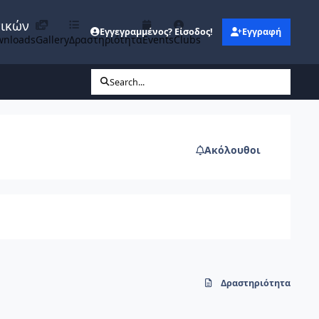
νικών
Εγγεγραμμένος? Είσοδος!
Εγγραφή
wnloads
Gallery
Δραστηριότητα
Events
Clubs
Search...
Ακόλουθοι
Δραστηριότητα