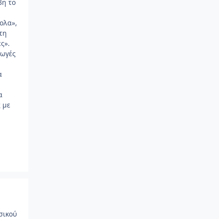
βη το
ολα»,
τη
ς».
γωγές
α
α
 με
σικού