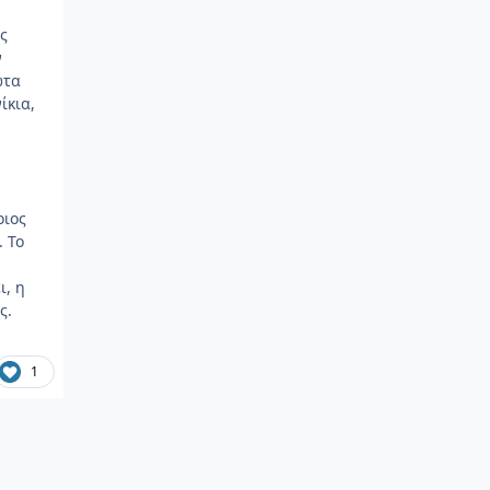
ς
ν
ώτα
ίκια,
οιος
. Το
ι, η
ς.
1