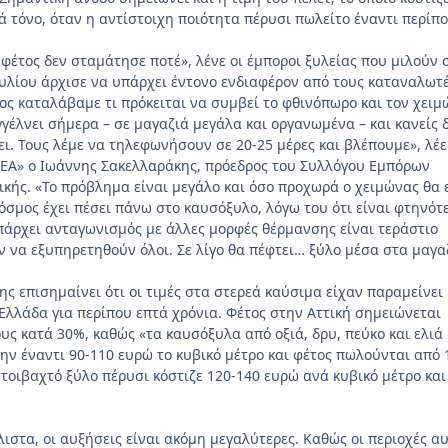
ά τόνο, όταν η αντίστοιχη ποιότητα πέρυσι πωλείτο έναντι περίπ
φέτος δεν σταμάτησε ποτέ», λένε οι έμποροι ξυλείας που μιλούν 
ουλίου άρχισε να υπάρχει έντονο ενδιαφέρον από τους καταναλωτέ
ος καταλάβαμε τι πρόκειται να συμβεί το φθινόπωρο και τον χειμ
γέλνει σήμερα – σε μαγαζιά μεγάλα και οργανωμένα – και κανείς 
ει. Τους λέμε να τηλεφωνήσουν σε 20-25 μέρες και βλέπουμε», λέε
ΝΕΑ» ο Ιωάννης Σακελλαράκης, πρόεδρος του Συλλόγου Εμπόρων
κής. «Το πρόβλημα είναι μεγάλο και όσο προχωρά ο χειμώνας θα 
όσμος έχει πέσει πάνω στο καυσόξυλο, λόγω του ότι είναι φτηνότ
πάρχει ανταγωνισμός με άλλες μορφές θέρμανσης είναι τεράστιο
 να εξυπηρετηθούν όλοι. Σε λίγο θα πέφτει… ξύλο μέσα στα μαγα
ς επισημαίνει ότι οι τιμές στα στερεά καύσιμα είχαν παραμείνει
Ελλάδα για περίπου επτά χρόνια. Φέτος στην Αττική σημειώνεται
υς κατά 30%, καθώς «τα καυσόξυλα από οξιά, δρυ, πεύκο και ελιά
ν έναντι 90-110 ευρώ το κυβικό μέτρο και φέτος πωλούνται από 
στοιβαχτό ξύλο πέρυσι κόστιζε 120-140 ευρώ ανά κυβικό μέτρο και
ιστα, οι αυξήσεις είναι ακόμη μεγαλύτερες. Καθώς οι περιοχές α