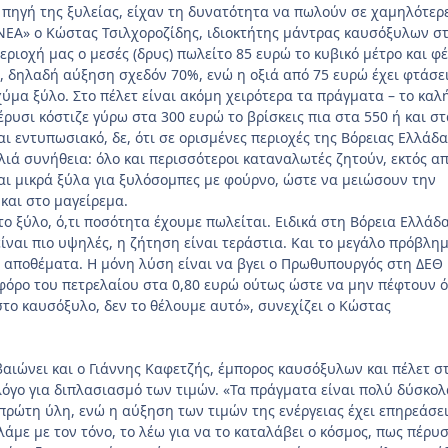
 πηγή της ξυλείας, είχαν τη δυνατότητα να πωλούν σε χαμηλότερ
«ΝΕΑ» ο Κώστας Τσιλχοροζίδης, ιδιοκτήτης μάντρας καυσόξυλων στ
εριοχή μας ο μεσές (δρυς) πωλείτο 85 ευρώ το κυβικό μέτρο και φ
ώ, δηλαδή αύξηση σχεδόν 70%, ενώ η οξιά από 75 ευρώ έχει φτάσε
χύμα ξύλο. Στο πέλετ είναι ακόμη χειρότερα τα πράγματα – το καλ
ρυσι κόστιζε γύρω στα 300 ευρώ το βρίσκεις πια στα 550 ή και στ
αι εντυπωσιακό, δε, ότι σε ορισμένες περιοχές της Βόρειας Ελλάδα
λιά συνήθεια: όλο και περισσότεροι καταναλωτές ζητούν, εκτός α
και μικρά ξύλα για ξυλόσομπες με φούρνο, ώστε να μειώσουν την
και στο μαγείρεμα.
ο ξύλο, ό,τι ποσότητα έχουμε πωλείται. Ειδικά στη Βόρεια Ελλάδα
είναι πιο υψηλές, η ζήτηση είναι τεράστια. Και το μεγάλο πρόβλη
ν αποθέματα. Η μόνη λύση είναι να βγει ο Πρωθυπουργός στη ΔΕΘ 
ν φόρο του πετρελαίου στα 0,80 ευρώ ούτως ώστε να μην πέφτουν ό
το καυσόξυλο, δεν το θέλουμε αυτό», συνεχίζει ο Κώστας
βαιώνει και ο Γιάννης Καφετζής, έμπορος καυσόξυλων και πέλετ σ
 λόγο για διπλασιασμό των τιμών. «Τα πράγματα είναι πολύ δύσκολ
πρώτη ύλη, ενώ η αύξηση των τιμών της ενέργειας έχει επηρεάσει
άμε με τον τόνο, το λέω για να το καταλάβει ο κόσμος, πως πέρυσ