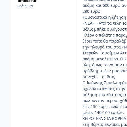
Τοποθεσία:
ακόμη και 600 ευρώ αν
Ιωάννινα
280 ευρώ.
«Ουσιαστικά η ζήτηση 
«ΝΕΑ». «Από τα τέλη Ι
μόλις μπήκε ο Αύγουστ
Πλέον ο πελάτης παραγ
ξέρει πότε θα παραλάβ
την πλευρά του στα «
Στερεών Καυσίμων Αττι
ακόμη μεγαλύτερο. Ο κ
ύλη, όμως το να μην υ
πρόβλημα. Δεν μπορούν
συνεχίζει ο ίδιος.
Ο Ιωάννης Σακελλαράκη
σχεδόν σταθερές στην 
αύξηση του κόστους το
πωλούνταν πέρυσι χύδη
έως 130 ευρώ, ενώ το 
φέτος 140-160 ευρώ».
ΧΕΙΡΟΤΕΡΑ ΣΤΑ ΒΟΡΕΙΑ
Στη Βόρεια Ελλάδα, μάλ