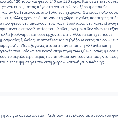
 κόστιζε 120 ευρώ και φέτος 240 και 280 ευρώ. Και στα πέλετ συνέ
είχε 280 ευρώ, φέτος πήγε στα 550 ευρώ. Δεν ξέρουμε πού θα
 καν αν θα ξεμείνουμε από ξύλα τον χειμώνα. Θα είναι πολύ δύσκ
ει: «Τις άλλες χρονιές έμπαιναν στη χώρα μεγάλες ποσότητες από 
α που φέτος δεν μπαίνουν, ενώ και η Βουλγαρία δεν κάνει εξαγωγέ
ορισμένους επαγγελματίες του κλάδου, όχι μόνο δεν γίνονται εξα
, αλλά βούλγαροι έμποροι έρχονται στην Ελλάδα και «χτυπούν»
δημοπρασίες ξυλείας με αποτέλεσμα να βγάζουν εκτός συνόρων έν
παραγωγής. «Τις εξαγωγές σταμάτησαν επίσης η Αλβανία και η
περιοχές που βρίσκονται κοντά στην πηγή των ξύλων όπως η Βόρει
ούν το μεγαλύτερο μέρος των αποθεμάτων τους για τους ντόπιους
ται η έλλειψη στην υπόλοιπη χώρα», καταλήγει ο Ιωάννης
ή ήταν για αντικατάσταση λεβητών πετρελαίου με αυτούς του φυ