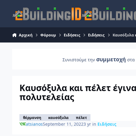
Skip to content
Αρχική
Φόρουμ
Ειδήσεις
Ειδήσεις
Καυσόξυλα κ
συμμετοχή
Συνιστούμε την
στα 
Καυσόξυλα και πέλετ έγινα
πολυτελείας
θέρμανση
καυσόξυλα
πέλετ
atsianos
September 11, 2022
3 yr
in
Ειδήσεις