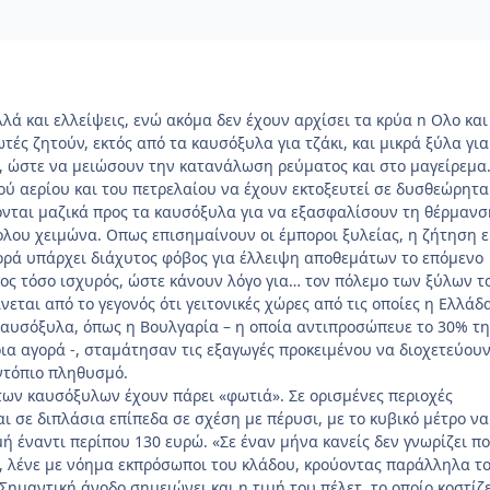
λά και ελλείψεις, ενώ ακόμα δεν έχουν αρχίσει τα κρύα n Ολο και
ές ζητούν, εκτός από τα καυσόξυλα για τζάκι, και μικρά ξύλα για
, ώστε να μειώσουν την κατανάλωση ρεύματος και στο μαγείρεμα
κού αερίου και του πετρελαίου να έχουν εκτοξευτεί σε δυσθεώρητα
νται μαζικά προς τα καυσόξυλα για να εξασφαλίσουν τη θέρμανσ
ολου χειμώνα. Οπως επισημαίνουν οι έμποροι ξυλείας, η ζήτηση ε
ορά υπάρχει διάχυτος φόβος για έλλειψη αποθεμάτων το επόμενο
ος τόσο ισχυρός, ώστε κάνουν λόγο για… τον πόλεμο των ξύλων τ
νεται από το γεγονός ότι γειτονικές χώρες από τις οποίες η Ελλάδ
αυσόξυλα, όπως η Βουλγαρία – η οποία αντιπροσώπευε το 30% τη
ια αγορά -, σταμάτησαν τις εξαγωγές προκειμένου να διοχετεύουν
ντόπιο πληθυσμό.
ς των καυσόξυλων έχουν πάρει «φωτιά». Σε ορισμένες περιοχές
ι σε διπλάσια επίπεδα σε σχέση με πέρυσι, με το κυβικό μέτρο να
μή έναντι περίπου 130 ευρώ. «Σε έναν μήνα κανείς δεν γνωρίζει π
», λένε με νόημα εκπρόσωποι του κλάδου, κρούοντας παράλληλα τ
ημαντική άνοδο σημειώνει και η τιμή του πέλετ, το οποίο κοστίζε