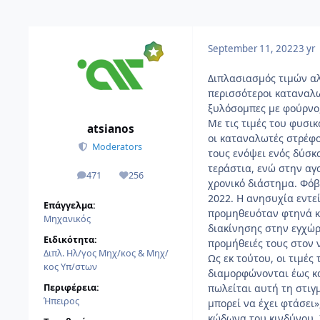
September 11, 2022
3 yr
Διπλασιασμός τιμών αλ
περισσότεροι καταναλωτ
ξυλόσομπες με φούρνο
Με τις τιμές του φυσι
atsianos
οι καταναλωτές στρέφο
Moderators
τους ενόψει ενός δύσκ
τεράστια, ενώ στην αγ
471
256
αναρτήσεις
Reputation
χρονικό διάστημα. Φόβ
2022. Η ανησυχία εντεί
Επάγγελμα:
προμηθευόταν φτηνά κ
Μηχανικός
διακίνησης στην εγχώρ
Ειδικότητα:
προμήθειές τους στον 
Διπλ. Ηλ/γος Μηχ/κος & Μηχ/
Ως εκ τούτου, οι τιμέ
κος Υπ/στων
διαμορφώνονται έως κα
Περιφέρεια:
πωλείται αυτή τη στιγ
Ήπειρος
μπορεί να έχει φτάσει
κώδωνα του κινδύνου. Σ