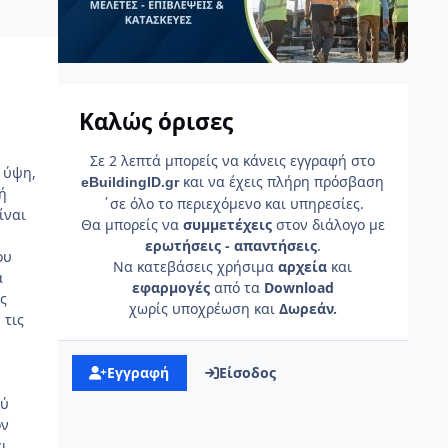
Καλώς όρισες
.
Σε 2 λεπτά μπορείς να κάνεις εγγραφή στο
 ύψη,
και να έχεις πλήρη πρόσβαση
e
Building
ID
.gr
ή
΄σε όλο το περιεχόμενο και υπηρεσίες.
ίναι
Θα μπορείς να
συμμετέχεις
στον διάλογο με
ερωτήσεις - απαντήσεις
.
ου
Να κατεβάσεις χρήσιμα
αρχεία
και
α
εφαρμογές
από τα
Download
ς
χωρίς υποχρέωση και
Δωρεάν.
 τις
Εγγραφή
Είσοδος
ού
ον
ι