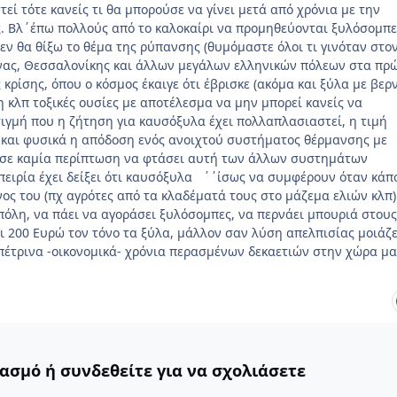
εί τότε κανείς τι θα μπορούσε να γίνει μετά από χρόνια με την
. Βλ΄έπω πολλούς από το καλοκαίρι να προμηθεύονται ξυλόσομπε
Δεν θα θίξω το θέμα της ρύπανσης (θυμόμαστε όλοι τι γινόταν στο
νας, Θεσσαλονίκης και άλλων μεγάλων ελληνικών πόλεων στα πρ
 κρίσης, όπου ο κόσμος έκαιγε ότι έβρισκε (ακόμα και ξύλα με βερν
κλπ τοξικές ουσίες με αποτέλεσμα να μην μπορεί κανείς να
τιγμή που η ζήτηση για καυσόξυλα έχει πολλαπλασιαστεί, η τιμή
 και φυσικά η απόδοση ενός ανοιχτού συστήματος θέρμανσης με
 σε καμία περίπτωση να φτάσει αυτή των άλλων συστημάτων
εμπειρία έχει δείξει ότι καυσόξυλα ΄΄ίσως να συμφέρουν όταν κάπ
νος του (πχ αγρότες από τα κλαδέματά τους στο μάζεμα ελιών κλπ)
 πόλη, να πάει να αγοράσει ξυλόσομπες, να περνάει μπουριά στους
ι 200 Ευρώ τον τόνο τα ξύλα, μάλλον σαν λύση απελπισίας μοιάζε
 πέτρινα -οικονομικά- χρόνια περασμένων δεκαετιών στην χώρα μα
ασμό ή συνδεθείτε για να σχολιάσετε