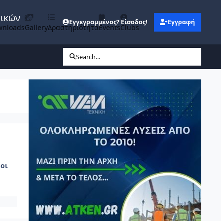
νικών
Εγγεγραμμένος? Είσοδος!
Εγγραφή
wnloads
Gallery
Δραστηριότητα
Events
Clubs
Search...
οι