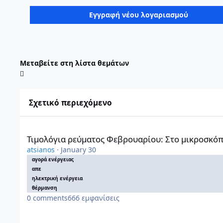
Εγγραφή νέου λογαριασμού
Μεταβείτε στη λίστα θεμάτων
Σχετικό περιεχόμενο
Τιμολόγια ρεύματος Φεβρουαρίου: Στο μικροσκόπιο το φυσικ
Τιμολόγια ρεύματος Φεβρουαρίου: Στο μικροσκόπι
atsianos
·
January 30
αγορά ενέργειας
απε
ηλεκτρική ενέργεια
θέρμανση
0
comments
666
εμφανίσεις