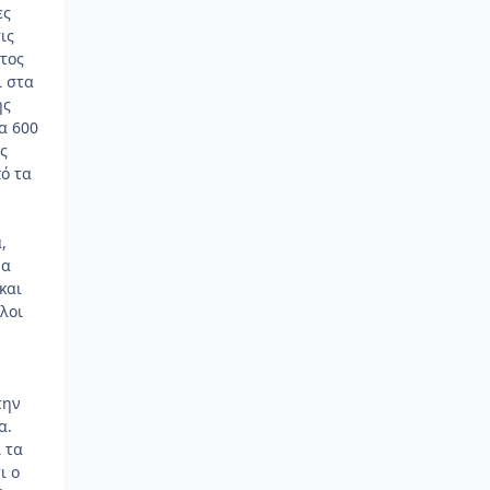
ες
ις
έτος
ι στα
ής
α 600
ς
πό τα
,
μα
και
λοι
την
α.
 τα
ι ο