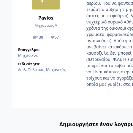
αερίου. Που να φανταστ
τεράστια αύξηση τιμής
(αυτές με το φούρνο). 
Pavlos
νυχτερινό ουρανό Αθή
Μηχανικός V
χρόνια της οικονομικής
χρώματα, φορμαλδεύδη 
138
57
αναρτήσεις
Reputation
αναπνεύσει). Από τη σ
ανεβαίνει κατακόρυφα
Επάγγελμα:
καυσόξυλα δεν μπορεί
Μηχανικός
(πετρελαίου, Φ.Α). Η 
Ειδικότητα:
μπορεί και τα κόβει μό
Διπλ. Πολιτικός Μηχανικός
να είναι κάποιος στην
τοίχους και να αγοράζε
οποία μας γυρίζει στα
Δημιουργήστε έναν λογαρι