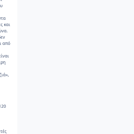
ου
στα
ς και
ώνα.
δεν
ι από
είναι
ερη
ζιά»,
120
υτές