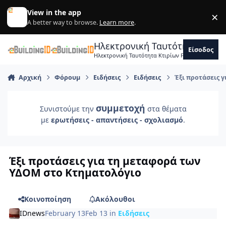
Skip to content
View in the app
×
Di
A better way to browse.
Learn more
.
Ηλεκτρονική Ταυτότητα Κτιρ
Είσοδος
Ηλεκτρονική Ταυτότητα Κτιρίων Forum Μηχανικ
Αρχική
Φόρουμ
Ειδήσεις
Ειδήσεις
Έξι προτάσεις 
συμμετοχή
Συνιστούμε την
στα θέματα
με
ερωτήσεις - απαντήσεις - σχολιασμό
.
Έξι προτάσεις για τη μεταφορά των
ΥΔΟΜ στο Κτηματολόγιο
Κοινοποίηση
Ακόλουθοι
IDnews
February 13
Feb 13
in
Ειδήσεις