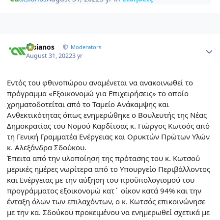
Author stats
atsianos
Moderators
August 31, 2022
3 yr
Εντός του φθινοπώρου αναμένεται να ανακοινωθεί το
πρόγραμμα «Εξοικονομώ για Επιχειρήσεις» το οποίο
χρηματοδοτείται από το Ταμείο Ανάκαμψης και
Ανθεκτικότητας όπως ενημερώθηκε ο Βουλευτής της Νέας
Δημοκρατίας του Νομού Καρδίτσας κ. Γιώργος Κωτσός από
τη Γενική Γραμματέα Ενέργειας και Ορυκτών Πρώτων Υλών
κ. Αλεξάνδρα Σδούκου.
Έπειτα από την υλοποίηση της πρότασης του κ. Κωτσού
μερικές ημέρες νωρίτερα από το Υπουργείο Περιβάλλοντος
και Ενέργειας με την αύξηση του προϋπολογισμού του
προγράμματος εξοικονομώ κατ΄ οίκον κατά 94% και την
ένταξη όλων των επιλαχόντων, ο κ. Κωτσός επικοινώνησε
με την κα. Σδούκου προκειμένου να ενημερωθεί σχετικά με