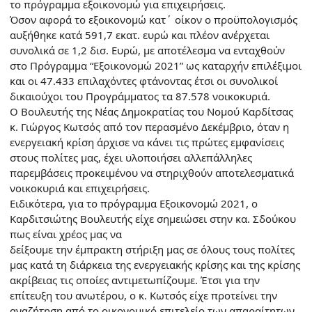
το πρόγραμμα εξοικονομώ για επιχειρήσεις.
Όσον αφορά το εξοικονομώ κατ΄ οίκον ο προϋπολογισμός
αυξήθηκε κατά 591,7 εκατ. ευρώ και πλέον ανέρχεται
συνολικά σε 1,2 δισ. Ευρώ, με αποτέλεσμα να ενταχθούν
στο Πρόγραμμα “Εξοικονομώ 2021” ως καταρχήν επιλέξιμοι
και οι 47.433 επιλαχόντες φτάνοντας έτσι οι συνολικοί
δικαιούχοι του Προγράμματος τα 87.578 νοικοκυριά.
Ο Βουλευτής της Νέας Δημοκρατίας του Νομού Καρδίτσας
κ. Γιώργος Κωτσός από τον περασμένο Δεκέμβριο, όταν η
ενεργειακή κρίση άρχισε να κάνει τις πρώτες εμφανίσεις
στους πολίτες μας, έχει υλοποιήσει αλλεπάλληλες
παρεμβάσεις προκειμένου να στηριχθούν αποτελεσματικά
νοικοκυριά και επιχειρήσεις.
Ειδικότερα, για το πρόγραμμα Εξοικονομώ 2021, ο
Καρδιτσιώτης Βουλευτής είχε σημειώσει στην κα. Σδούκου
πως είναι χρέος μας να
δείξουμε την έμπρακτη στήριξη μας σε όλους τους πολίτες
μας κατά τη διάρκεια της ενεργειακής κρίσης και της κρίσης
ακρίβειας τις οποίες αντιμετωπίζουμε. Έτσι για την
επίτευξη του ανωτέρου, ο κ. Κωτσός είχε προτείνει την
αναζήτηση από το οικονομικό επιτελείο των απαραίτητων