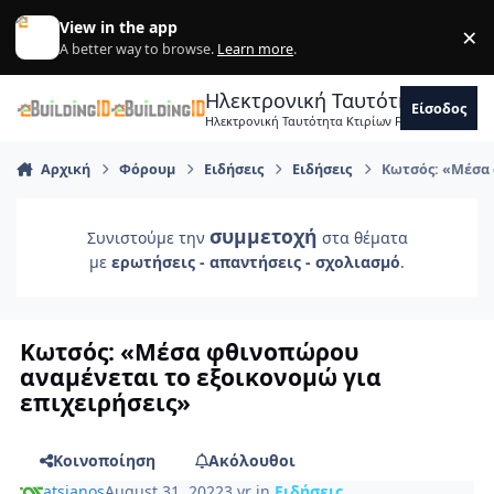
Skip to content
View in the app
×
Di
A better way to browse.
Learn more
.
Ηλεκτρονική Ταυτότητα Κτιρ
Είσοδος
Ηλεκτρονική Ταυτότητα Κτιρίων Forum Μηχανικ
Αρχική
Φόρουμ
Ειδήσεις
Ειδήσεις
Κωτσός: «Μέσα 
συμμετοχή
Συνιστούμε την
στα θέματα
με
ερωτήσεις - απαντήσεις - σχολιασμό
.
Κωτσός: «Μέσα φθινοπώρου
αναμένεται το εξοικονομώ για
επιχειρήσεις»
Κοινοποίηση
Ακόλουθοι
atsianos
August 31, 2022
3 yr
in
Ειδήσεις