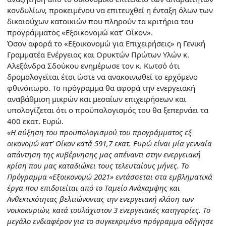
κονδυλίων, προκειμένου να επιτευχθεί η ένταξη όλων των
δικαιούχων κατοικιών που πληρούν τα κριτήρια του
προγράμματος «Εξοικονομώ κατ’ Οίκον».
Όσον αφορά το «Εξοικονομώ για Επιχειρήσεις» η Γενική
Γραμματέα Ενέργειας και Ορυκτών Πρώτων Υλών κ.
Αλεξάνδρα Σδούκου ενημέρωσε τον κ. Κωτσό ότι
δρομολογείται έτσι ώστε να ανακοινωθεί το ερχόμενο
φθινόπωρο. Το πρόγραμμα θα αφορά την ενεργειακή
αναβάθμιση μικρών και μεσαίων επιχειρήσεων και
υπολογίζεται ότι ο προϋπολογισμός του θα ξεπερνάει τα
400 εκατ. Ευρώ.
«Η αύξηση του προϋπολογισμού του προγράμματος εξ
οικονομώ κατ’ Οίκον κατά 591,7 εκατ. Ευρώ είναι μία γενναία
απάντηση της κυβέρνησης μας απέναντι στην ενεργειακή
κρίση που μας καταδιώκει τους τελευταίους μήνες. Το
Πρόγραμμα «Εξοικονομώ 2021» εντάσσεται στα εμβληματικά
έργα που επιδοτείται από το Ταμείο Ανάκαμψης και
Ανθεκτικότητας βελτιώνοντας την ενεργειακή κλάση των
νοικοκυριών, κατά τουλάχιστον 3 ενεργειακές κατηγορίες. Το
μεγάλο ενδιαφέρον για το συγκεκριμένο πρόγραμμα οδήγησε