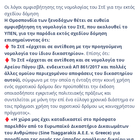
Οι λόγοι αμφισβήτησης της νομολογίας του ΣτΕ για την εκτός
σχεδίου δόμηση
Η Ομοσπονδία των ξενοδόχων θέτει σε ευθεία
αμφισβήτηση τη νομολογία του ΣτΕ, που ακολουθεί το
ΥΠΕΝ, για την παρόδια εκτός σχεδίου δόμηση
επισημαίνοντας ότι:
Το ΣτΕ «έρχεται σε αντίθεση με την προηγούμενη
♦
νομολογία του ίδιου δικαστηρίου»
. Επίσης ότι:
Το ΣτΕ «έρχεται σε αντίθεση και σε νομολογία του
♦
Αρείου Πάγου (βλ. ενδεικτικά ΑΠ 861/2017 και πολλές
άλλες ομοίου περιεχομένου αποφάσεις του δικαστηρίου
αυτού),
σύμφωνα με την οποία η ένταξη στην κοινή χρήση
ενός αγροτικού δρόμου δεν προϋποθέτει την έκδοση
οποιασδήποτε εγκριτικής πολιτειακής πράξεως και
συντελείται με μόνη την επί ένα εύλογο χρονικό διάστημα εν
τοις πράγμασι χρήση του αγροτικού δρόμου ως κοινοχρήστου
πράγματος».
«Η χώρα μας έχει καταδικαστεί στο πρόσφατο
♦
παρελθόν από το Ευρωπαϊκό Δικαστήριο Δικαιωμάτων
του Ανθρώπου (Sine Tsaggarakis A.E.E. v. Greece) για
παραβίαση της αρχής της ύπαρξης ασφάλειας δικαίου για