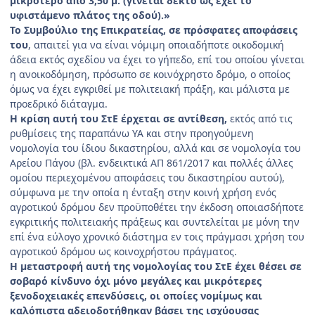
μικρότερο από 3,50 μ. (γίνεται δεκτό ως έχει το
υφιστάμενο πλάτος της οδού).»
Το Συμβούλιο της Επικρατείας, σε πρόσφατες αποφάσεις
του
, απαιτεί για να είναι νόμιμη οποιαδήποτε οικοδομική
άδεια εκτός σχεδίου να έχει το γήπεδο, επί του οποίου γίνεται
η ανοικοδόμηση, πρόσωπο σε κοινόχρηστο δρόμο, ο οποίος
όμως να έχει εγκριθεί με πολιτειακή πράξη, και μάλιστα με
προεδρικό διάταγμα.
Η κρίση αυτή του ΣτΕ έρχεται σε αντίθεση,
εκτός από τις
ρυθμίσεις της παραπάνω ΥΑ και στην προηγούμενη
νομολογία του ίδιου δικαστηρίου, αλλά και σε νομολογία του
Αρείου Πάγου (βλ. ενδεικτικά ΑΠ 861/2017 και πολλές άλλες
ομοίου περιεχομένου αποφάσεις του δικαστηρίου αυτού),
σύμφωνα με την οποία η ένταξη στην κοινή χρήση ενός
αγροτικού δρόμου δεν προϋποθέτει την έκδοση οποιασδήποτε
εγκριτικής πολιτειακής πράξεως και συντελείται με μόνη την
επί ένα εύλογο χρονικό διάστημα εν τοις πράγμασι χρήση του
αγροτικού δρόμου ως κοινοχρήστου πράγματος.
Η μεταστροφή αυτή της νομολογίας του ΣτΕ έχει θέσει σε
σοβαρό κίνδυνο όχι μόνο μεγάλες και μικρότερες
ξενοδοχειακές επενδύσεις, οι οποίες νομίμως και
καλόπιστα αδειοδοτήθηκαν βάσει της ισχύουσας