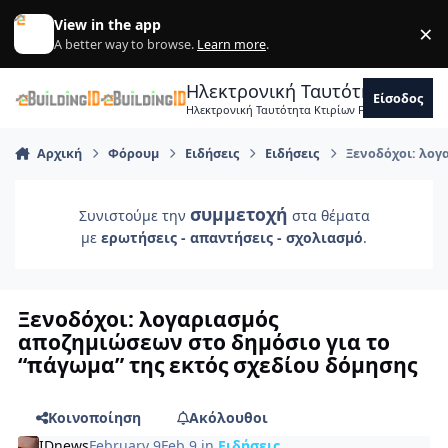
Skip to content
View in the app
×
Di
A better way to browse.
Learn more
.
Ηλεκτρονική Ταυτότητα Κτιρ
Είσοδος
Ηλεκτρονική Ταυτότητα Κτιρίων Forum Μηχανικ
Αρχική
Φόρουμ
Ειδήσεις
Ειδήσεις
Ξενοδόχοι: λογ
συμμετοχή
Συνιστούμε την
στα θέματα
με
ερωτήσεις - απαντήσεις - σχολιασμό
.
Ξενοδόχοι: λογαριασμός
αποζημιώσεων στο δημόσιο για το
“πάγωμα” της εκτός σχεδίου δόμησης
Κοινοποίηση
Ακόλουθοι
IDnews
February 9
Feb 9
in
Ειδήσεις