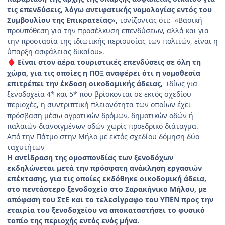
τις επενδύσεις, λόγω αντιφατικής νομολογίας εντός του
Συμβουλίου της Επικρατείας»,
τονίζοντας ότι: «Βασική
προϋπόθεση για την προσέλκυση επενδύσεων, αλλά και για
την προστασία της ιδιωτικής περιουσίας των πολιτών, είναι η
ύπαρξη ασφάλειας δικαίου».
Είναι στον αέρα τουριστικές επενδύσεις σε όλη τη
♦
χώρα, για τις οποίες η ΠΟΞ αναφέρει ότι η νομοθεσία
επιτρέπει την έκδοση οικοδομικής άδειας,
ιδίως για
ξενοδοχεία 4* και 5* που βρίσκονται σε εκτός σχεδίου
περιοχές, η συντριπτική πλειονότητα των οποίων έχει
πρόσβαση μέσω αγροτικών δρόμων, δημοτικών οδών ή
παλαιών διανοιγμένων οδών χωρίς προεδρικό διάταγμα.
Από την Πάτμο στην Μήλο με εκτός σχεδίου δόμηση δύο
ταχυτήτων
Η αντίδραση της ομοσπονδίας των ξενοδόχων
εκδηλώνεται μετά την πρόσφατη ανάκληση εργασιών
επέκτασης, για τις οποίες εκδόθηκε οικοδομική άδεια,
στο πεντάστερο ξενοδοχείο στο Σαρακήνικο Μήλου, με
απόφαση του ΣτΕ και το τελεσίγραφο του ΥΠΕΝ προς την
εταιρία του ξενοδοχείου να αποκαταστήσει το φυσικό
τοπίο της περιοχής εντός ενός μήνα.