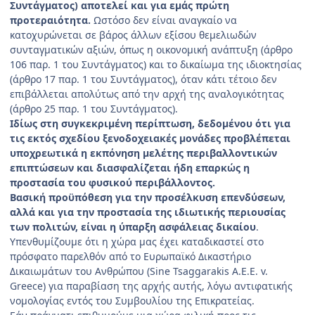
Συντάγματος) αποτελεί και για εμάς πρώτη
προτεραιότητα.
Ωστόσο δεν είναι αναγκαίο να
κατοχυρώνεται σε βάρος άλλων εξίσου θεμελιωδών
συνταγματικών αξιών, όπως η οικονομική ανάπτυξη (άρθρο
106 παρ. 1 του Συντάγματος) και το δικαίωμα της ιδιοκτησίας
(άρθρο 17 παρ. 1 του Συντάγματος), όταν κάτι τέτοιο δεν
επιβάλλεται απολύτως από την αρχή της αναλογικότητας
(άρθρο 25 παρ. 1 του Συντάγματος).
Ιδίως στη συγκεκριμένη περίπτωση, δεδομένου ότι για
τις εκτός σχεδίου ξενοδοχειακές μονάδες προβλέπεται
υποχρεωτικά η εκπόνηση μελέτης περιβαλλοντικών
επιπτώσεων και διασφαλίζεται ήδη επαρκώς η
προστασία του φυσικού περιβάλλοντος.
Βασική προϋπόθεση για την προσέλκυση επενδύσεων,
αλλά και για την προστασία της ιδιωτικής περιουσίας
των πολιτών, είναι η ύπαρξη ασφάλειας δικαίου
.
Υπενθυμίζουμε ότι η χώρα μας έχει καταδικαστεί στο
πρόσφατο παρελθόν από το Ευρωπαϊκό Δικαστήριο
Δικαιωμάτων του Ανθρώπου (Sine Tsaggarakis A.E.E. v.
Greece) για παραβίαση της αρχής αυτής, λόγω αντιφατικής
νομολογίας εντός του Συμβουλίου της Επικρατείας.