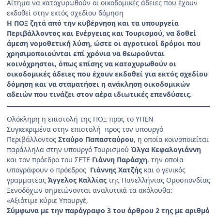
Αίτημα να κατοχυρωθούν οι οικοδομικές άδειες που έχουν
εκδοθεί στην εκτός σχεδίου δόμηση
Η ΠΟΞ ζητά από την κυβέρνηση και τα υπουργεία
Περιβάλλοντος και Ενέργειας και Τουρισμού, να δοθεί
άμεση νομοθετική λύση, ώστε οι αγροτικοί δρόμοι που
χρησιμοποιούνται επί χρόνια να θεωρούνται
κοινόχρηστοι, όπως επίσης να κατοχυρωθούν οι
οικοδομικές άδειες που έχουν εκδοθεί για εκτός σχεδίου
δόμηση και να σταματήσει η ανάκληση οικοδομικών
αδειών που τινάζει στον αέρα ιδιωτικές επενδύσεις.
Ολόκληρη η επιστολή της ΠΟΞ προς το ΥΠΕΝ
Συγκεκριμένα στην επιστολή προς τον υπουργό
Περιβάλλοντος
Σταύρο Παπασταύρου
, η οποία κοινοποιείται
παράλληλα στην υπουργό Τουρισμού
Όλγα Κεφαλογιάννη
και τον πρόεδρο του ΣΕΤΕ
Γιάννη Παράσχη
, την οποία
υπογράφουν ο πρόεδρος
Γιάννης Χατζής
και ο γενικός
γραμματέας
Άγγελος Καλλίας
της Πανελλήνιας Ομοσπονδίας
Ξενοδόχων σημειώνονται αναλυτικά τα ακόλουθα:
«Αξιότιμε κύριε Υπουργέ,
Σύμφωνα με την παράγραφο 3 του άρθρου 2 της με αριθμό