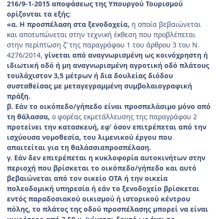
216/9-1-2015 αποφάσεως της Υπουργού Τουρισμού
ορίζονται τα εξής:
«α. Η προσπέλαση στα ξενοδοχεία,
η οποία βεβαιώνεται
και αποτυπώνεται στην τεχνική έκθεση που προβλέπεται
στην περίπτωση ζ’ της παραγράφου 1 του άρθρου 3 του Ν.
4276/2014,
γίνεται από αναγνωρισμένη ως κοινόχρηστη ή
ιδιωτική οδό ή μη αναγνωρισμένη αγροτική οδό πλάτους
τουλάχιστον 3,5 μέτρων ή δια δουλείας διόδου
συσταθείσας με μεταγεγραμμένη συμβολαιογραφική
πράξη.
β. Εάν το οικόπεδο/γήπεδο είναι προσπελάσιμο μόνο από
τη θάλασσα,
ο φορέας εκμετάλλευσης της παραγράφου 2
προτείνει την κατασκευή, εφ’ όσον επιτρέπεται από την
ισχύουσα νομοθεσία, του λιμενικού έργου που
απαιτείται για τη θαλάσσιαπροσπέλαση.
γ. Εάν δεν επιτρέπεται η κυκλοφορία αυτοκινήτων στην
περιοχή που βρίσκεται το οικόπεδο/γήπεδο και αυτό
βεβαιώνεται από τον οικείο ΟΤΑ ή την οικεία
πολεοδομική υπηρεσία ή εάν το ξενοδοχείο βρίσκεται
εντός παραδοσιακού οικισμού ή ιστορικού κέντρου
πόλης, το πλάτος της οδού προσπέλασης μπορεί να είναι