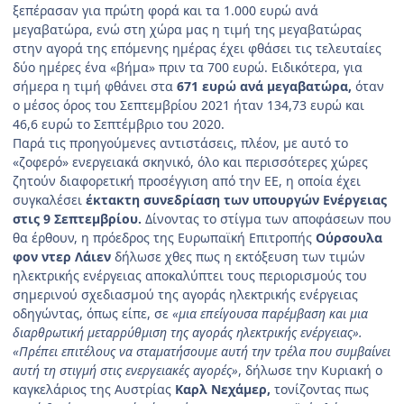
ξεπέρασαν για πρώτη φορά και τα 1.000 ευρώ ανά
μεγαβατώρα, ενώ στη χώρα μας η τιμή της μεγαβατώρας
στην αγορά της επόμενης ημέρας έχει φθάσει τις τελευταίες
δύο ημέρες ένα «βήμα» πριν τα 700 ευρώ. Ειδικότερα, για
σήμερα η τιμή φθάνει στα
671 ευρώ ανά μεγαβατώρα,
όταν
ο μέσος όρος του Σεπτεμβρίου 2021 ήταν 134,73 ευρώ και
46,6 ευρώ το Σεπτέμβριο του 2020.
Παρά τις προηγούμενες αντιστάσεις, πλέον, με αυτό το
«ζοφερό» ενεργειακά σκηνικό, όλο και περισσότερες χώρες
ζητούν διαφορετική προσέγγιση από την ΕΕ, η οποία έχει
συγκαλέσει
έκτακτη συνεδρίαση των υπουργών Ενέργειας
στις 9 Σεπτεμβρίου.
Δίνοντας το στίγμα των αποφάσεων που
θα έρθουν, η πρόεδρος της Ευρωπαϊκή Επιτροπής
Ούρσουλα
φον ντερ Λάιεν
δήλωσε χθες πως η εκτόξευση των τιμών
ηλεκτρικής ενέργειας αποκαλύπτει τους περιορισμούς του
σημερινού σχεδιασμού της αγοράς ηλεκτρικής ενέργειας
οδηγώντας, όπως είπε, σε
«μια επείγουσα παρέμβαση και μια
διαρθρωτική μεταρρύθμιση της αγοράς ηλεκτρικής ενέργειας».
«Πρέπει επιτέλους να σταματήσουμε αυτή την τρέλα που συμβαίνει
αυτή τη στιγμή στις ενεργειακές αγορές»
, δήλωσε την Κυριακή ο
καγκελάριος της Αυστρίας
Καρλ Νεχάμερ,
τονίζοντας πως