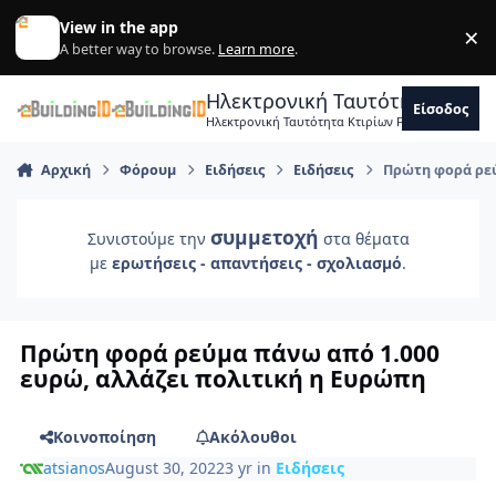
Skip to content
View in the app
×
Di
A better way to browse.
Learn more
.
Ηλεκτρονική Ταυτότητα Κτιρ
Είσοδος
Ηλεκτρονική Ταυτότητα Κτιρίων Forum Μηχανικ
Αρχική
Φόρουμ
Ειδήσεις
Ειδήσεις
Πρώτη φορά ρεύ
συμμετοχή
Συνιστούμε την
στα θέματα
με
ερωτήσεις - απαντήσεις - σχολιασμό
.
Πρώτη φορά ρεύμα πάνω από 1.000
ευρώ, αλλάζει πολιτική η Ευρώπη
Κοινοποίηση
Ακόλουθοι
atsianos
August 30, 2022
3 yr
in
Ειδήσεις