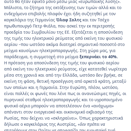
αυτό θα ήταν εφικτό μόνο μέσω μιας «ευρωπαϊκής λύσης».
Μάλιστα, το ζήτημα της εκτόξευσης των τιμών αλλά και το
ενδεχόμενο επιβολής πλαφόν έχει ήδη συζητηθεί με τον
καγκελάριο της Γερμανίας
Όλαφ Σολτς
και τον Τσέχο
πρωθυπουργό Πετρ Φιάλα, που ασκεί την εκ περιτροπής
προεδρία του Συμβουλίου της ΕΕ. Εξετάζεται η αποσύνδεση
της τιμής του ηλεκτρικού ρεύματος από εκείνη του φυσικού
αερίου –που ωστόσο ακόμα διατηρεί σημαντικό ποσοστό στο
μείγμα καυσίμων ηλεκτροπαραγωγής. Στη χώρα μας, για
παράδειγμα, η συμμετοχή στο μείγμα
ξεπερνάει το 40%.
Η πρόταση για αποσύνδεση της τιμής του φυσικού αερίου
από εκείνη του ηλεκτρικού ρεύματος, είχε κατατεθεί νωρίτερα
μέσα στη χρονιά και από την Ελλάδα, ωστόσο δεν βρήκε, σε
εκείνη τη φάση, θετική προσέγγιση από αρκετά κράτη, μεταξύ
των οποίων και η Γερμανία. Στην Ευρώπη, πλέον, ωστόσο,
είναι πολλές οι φωνές που λένε πως οι ανανεώσιμες πηγές, οι
πυρηνικοί σταθμοί ηλεκτροπαραγωγής και το υγροποιημένο
φυσικό αέριο μπορούν να αποτελέσουν ένα «ανάχωμα»
απέναντι στον ενεργειακό και οικονομικό εκβιασμό της
Ρωσίας, που δείχνει να «σκληραίνει». Όπως χαρακτηριστικά
δήλωσε ο καγκελάριος της Αυστρίας,
«δεν πρέπει να
επιτρέψουμε στον Πούτιν να αποφασίζει την ευρωπαϊκή τιμή