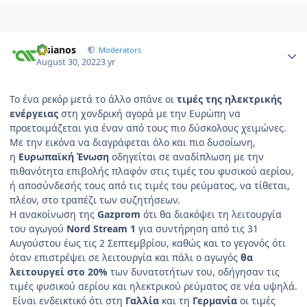
Author stats
atsianos
Moderators
August 30, 2022
3 yr
Το ένα ρεκόρ μετά το άλλο σπάνε οι
τιμές της ηλεκτρικής
ενέργειας
στη χονδρική αγορά με την Ευρώπη να
προετοιμάζεται για έναν από τους πιο δύσκολους χειμώνες.
Με την εικόνα να διαγράφεται όλο και πιο δυσοίωνη,
η
Ευρωπαϊκή Ένωση
οδηγείται σε αναδίπλωση με την
πιθανότητα επιβολής πλαφόν στις τιμές του φυσικού αερίου,
ή αποσύνδεσής τους από τις τιμές του ρεύματος, να τίθεται,
πλέον, στο τραπέζι των συζητήσεων.
Η ανακοίνωση της
Gazprom
ότι θα διακόψει τη λειτουργία
του αγωγού
Nord Stream 1
για συντήρηση από τις 31
Αυγούστου έως τις 2 Σεπτεμβρίου, καθώς και το γεγονός ότι
όταν επιστρέψει σε λειτουργία και πάλι ο αγωγός
θα
λειτουργεί στο 20%
των δυνατοτήτων του, οδήγησαν τις
τιμές φυσικού αερίου και ηλεκτρικού ρεύματος σε νέα υψηλά.
Είναι ενδεικτικό ότι στη
Γαλλία
και τη
Γερμανία
οι τιμές