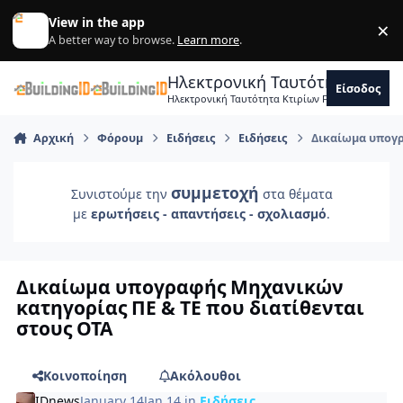
Skip to content
View in the app
×
Di
A better way to browse.
Learn more
.
Ηλεκτρονική Ταυτότητα Κτιρ
Είσοδος
Ηλεκτρονική Ταυτότητα Κτιρίων Forum Μηχανικ
Αρχική
Φόρουμ
Ειδήσεις
Ειδήσεις
Δικαίωμα υπογρ
συμμετοχή
Συνιστούμε την
στα θέματα
με
ερωτήσεις - απαντήσεις - σχολιασμό
.
Δικαίωμα υπογραφής Μηχανικών
κατηγορίας ΠΕ & ΤΕ που διατίθενται
στους ΟΤΑ
Κοινοποίηση
Ακόλουθοι
IDnews
January 14
Jan 14
in
Ειδήσεις