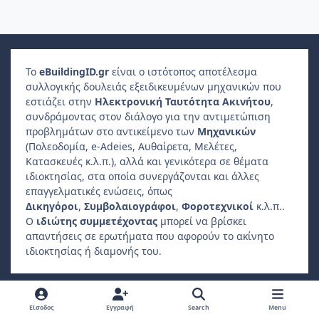
Το
e
Building
ID
.gr
είναι ο ιστότοπος αποτέλεσμα
συλλογικής δουλειάς εξειδικευμένων μηχανικών που
εστιάζει στην
Ηλεκτρονική Ταυτότητα Ακινήτου
,
συνδράμοντας στον διάλογο για την αντιμετώπιση
προβλημάτων στο αντικείμενο των
Μηχανικών
(Πολεοδομία, e-Adeies, Αυθαίρετα, Μελέτες,
Κατασκευές κ.λ.π.), αλλά και γενικότερα σε θέματα
ιδιοκτησίας, στα οποία συνεργάζονται και άλλες
επαγγελματικές ενώσεις, όπως
Δικηγόροι
,
Συμβολαιογράφοι
,
Φοροτεχνικοί
κ.λ.π..
Ο
ιδιώτης συμμετέχοντας
μπορεί να βρίσκει
απαντήσεις σε ερωτήματα που αφορούν το ακίνητο
ιδιοκτησίας ή διαμονής του.
Light Mode
Dark Mode
System Preference
f
Είσοδος
Εγγραφή
Search
Menu
a