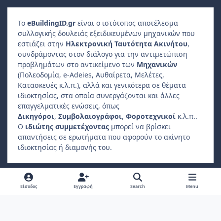
Το
e
Building
ID
.gr
είναι ο ιστότοπος αποτέλεσμα
συλλογικής δουλειάς εξειδικευμένων μηχανικών που
εστιάζει στην
Ηλεκτρονική Ταυτότητα Ακινήτου
,
συνδράμοντας στον διάλογο για την αντιμετώπιση
προβλημάτων στο αντικείμενο των
Μηχανικών
(Πολεοδομία, e-Adeies, Αυθαίρετα, Μελέτες,
Κατασκευές κ.λ.π.), αλλά και γενικότερα σε θέματα
ιδιοκτησίας, στα οποία συνεργάζονται και άλλες
επαγγελματικές ενώσεις, όπως
Δικηγόροι
,
Συμβολαιογράφοι
,
Φοροτεχνικοί
κ.λ.π..
Ο
ιδιώτης συμμετέχοντας
μπορεί να βρίσκει
απαντήσεις σε ερωτήματα που αφορούν το ακίνητο
ιδιοκτησίας ή διαμονής του.
Light Mode
Dark Mode
System Preference
f
Είσοδος
Εγγραφή
Search
Menu
a
Πολιτική Απορρήτου
Επικοινωνήστε μαζί μας
Cookies
c
Copyright 2022, ebuildingid.gr
Powered by
Invision Community
e