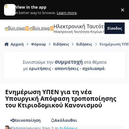
Skip to content
View in the app
×
Di
A better way to browse.
Learn more
.
Ηλεκτρονική Ταυτότητα Κτιρ
Είσοδος
Ηλεκτρονική Ταυτότητα Κτιρίων Forum Μηχανικ
Αρχική
Φόρουμ
Ειδήσεις
Ειδήσεις
Ενημέρωση ΥΠΕΝ
συμμετοχή
Συνιστούμε την
στα θέματα
με
ερωτήσεις - απαντήσεις - σχολιασμό
.
Ενημέρωση ΥΠΕΝ για τη νέα
Υπουργική Απόφαση τροποποίησης
του Κτιριοδομικού Κανονισμού
Κοινοποίηση
Ακόλουθοι
Didonis
January 2
Jan 2
in
Ειδήσεις