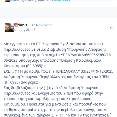
Author stats
Didonis
Moderators
January 2
Jan 2
Με έγγραφο του ο Γ.Γ. Χωρισκού Σχεδιασμού και Αστικού
Περιβάλλοντος με θέμα: Διαβίβαση Υπουργικής Απόφασης
«τροποποίηση της υπό στοιχεία ΥΠΕΝ/ΔΑΟΚΑ/66006/2360/16-
06-2023 υπουργικής απόφασης ″Έγκριση Κτιριοδομικού
Κανονισμού (Β΄ 3985)‶»,
ΣΧΕΤ.: (1) Η με αριθμ. πρωτ. ΥΠΕΝ/ΔΑΟΚΑ/7133/234/19-12-2025
Απόφαση Υπουργού Περιβάλλοντος και Ενέργειας του ΥΠΕΝ
(Β΄ 6995) αναφέρει:
Σας διαβιβάζουμε την (1) σχετική Απόφαση Υπουργού
Περιβάλλοντος και Ενέργειας του ΥΠΕΝ που αφορά στην
τροποποίηση και συμπλήρωση του Κτιριοδομικού
Κανονισμού. Πρόκειται για βελτιώσεις και προσθήκες που
κρίθηκαν απαραίτητες μετά την περίοδο εφαρμογής του και
συγκεκριμένα των άρθρων 3, 7, 11, 16 και 19 της ενότητας Β΄