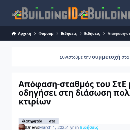
Skip to content
Αρχική
Φόρουμ
Ειδήσεις
Ειδήσεις
Απόφαση-στ
συμμετοχή
Συνιστούμε την
στα 
Απόφαση-σταθμός του ΣτΕ 
οδηγήσει στη διάσωση πο
κτιρίων
διατηρητέα
στε
IDnews
March 1, 2025
1 yr
in
Ειδήσεις