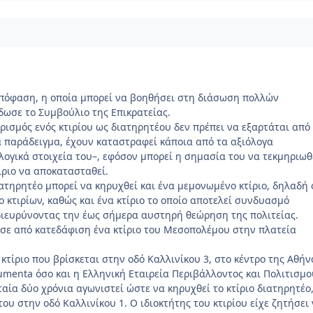
πόφαση, η οποία μπορεί να βοηθήσει στη διάσωση πολλών
έδωσε το
Συμβούλιο της Επικρατείας
.
ρισμός ενός κτιρίου ως διατηρητέου δεν πρέπει να εξαρτάται από
α παράδειγμα, έχουν καταστραφεί κάποια από τα αξιόλογα
λογικά στοιχεία του–, εφόσον μπορεί η σημασία του να τεκμηριωθ
ίριο να αποκατασταθεί.
ιατηρητέο μπορεί να κηρυχθεί και ένα μεμονωμένο κτίριο, δηλαδή 
 κτιρίων, καθώς και ένα κτίριο το οποίο αποτελεί συνδυασμό
διευρύνοντας την έως σήμερα αυστηρή θεώρηση της πολιτείας.
σε από κατεδάφιση ένα κτίριο του Μεσοπολέμου στην πλατεία
κτίριο που βρίσκεται στην οδό Καλλινίκου 3, στο κέντρο της Αθήν
enta όσο και η Ελληνική Εταιρεία Περιβάλλοντος και Πολιτισμο
ταία δύο χρόνια αγωνιστεί ώστε να κηρυχθεί το κτίριο διατηρητέο
 του στην οδό Καλλινίκου 1. Ο ιδιοκτήτης του κτιρίου είχε ζητήσει 