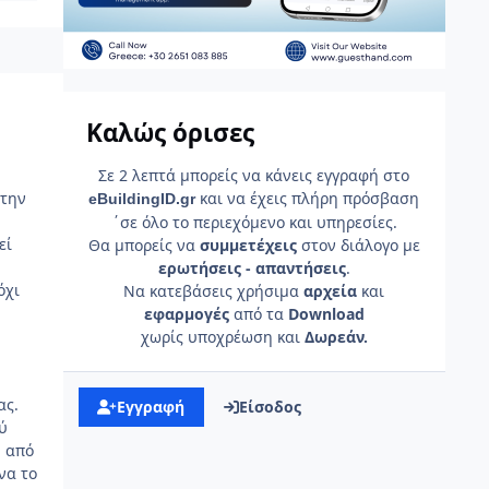
Καλώς όρισες
Σε 2 λεπτά μπορείς να κάνεις εγγραφή στο
και να έχεις πλήρη πρόσβαση
 την
e
Building
ID
.gr
΄σε όλο το περιεχόμενο και υπηρεσίες.
εί
Θα μπορείς να
συμμετέχεις
στον διάλογο με
ερωτήσεις - απαντήσεις
.
όχι
Να κατεβάσεις χρήσιμα
αρχεία
και
εφαρμογές
από τα
Download
χωρίς υποχρέωση και
Δωρεάν.
ας.
Εγγραφή
Είσοδος
ύ
, από
να το