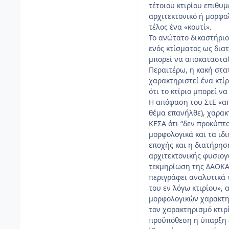
τέτοιου κτιρίου επιθυμ
αρχιτεκτονικό ή μορφολ
τέλος ένα «κουτί».
Το ανώτατο δικαστήριο
ενός κτίσματος ως δια
μπορεί να αποκατασταθ
Περαιτέρω, η κακή στα
χαρακτηριστεί ένα κτί
ότι το κτίριο μπορεί ν
Η απόφαση του ΣτΕ «απ
θέμα επανήλθε), χαρακ
ΚΕΣΑ ότι “δεν προκύπτο
μορφολογικά και τα ιδ
εποχής και η διατήρησ
αρχιτεκτονικής φυσιογν
τεκμηρίωση της ΔΑΟΚΑ,
περιγράφει αναλυτικά 
του εν λόγω κτιρίου», 
μορφολογικών χαρακτηρ
τον χαρακτηρισμό κτιρί
προϋπόθεση η ύπαρξη ε