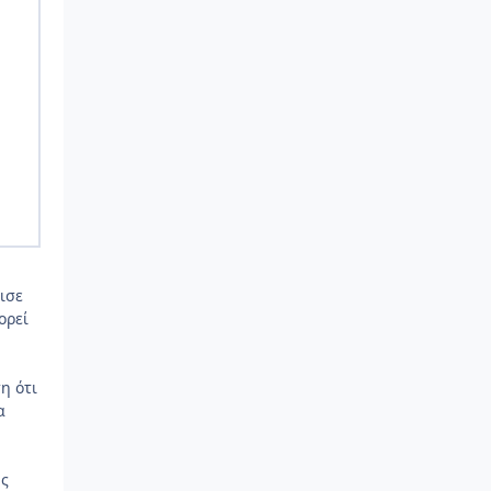
ισε
ορεί
η ότι
α
ης