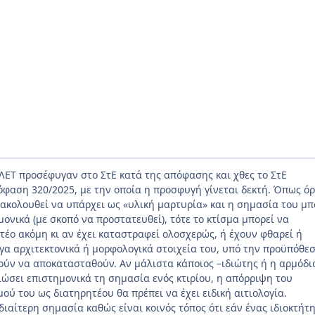
ΕΤ προσέφυγαν στο ΣτΕ κατά της απόφασης και χθες το ΣτΕ
φαση 320/2025, με την οποία η προσφυγή γίνεται δεκτή. Όπως όρ
εξακολουθεί να υπάρχει ως «υλική μαρτυρία» και η σημασία του μπ
ονικά (με σκοπό να προστατευθεί), τότε το κτίσμα μπορεί να
τέο ακόμη κι αν έχει καταστραφεί ολοσχερώς, ή έχουν φθαρεί ή
γα αρχιτεκτονικά ή μορφολογικά στοιχεία του, υπό την προϋπόθεσ
ούν να αποκατασταθούν. Αν μάλιστα κάποιος –ιδιώτης ή η αρμόδι
ιώσει επιστημονικά τη σημασία ενός κτιρίου, η απόρριψη του
ού του ως διατηρητέου θα πρέπει να έχει ειδική αιτιολογία.
ιαίτερη σημασία καθώς είναι κοινός τόπος ότι εάν ένας ιδιοκτήτ