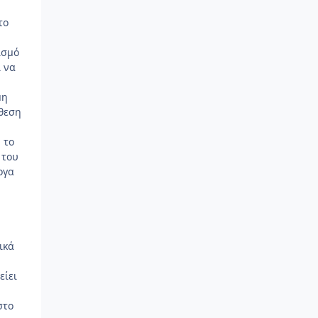
το
ισμό
ι να
μη
όθεση
 το
 του
ογα
ικά
είει
στο