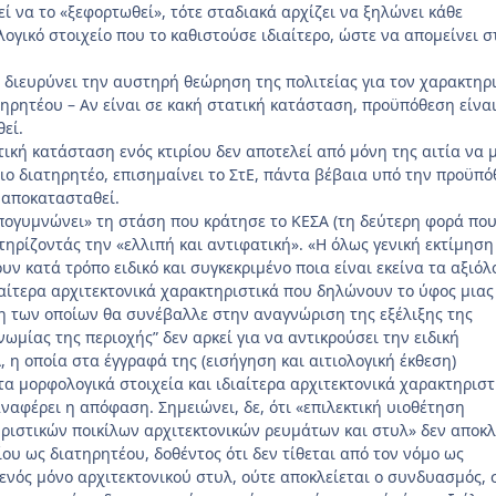
εί να το «ξεφορτωθεί», τότε σταδιακά αρχίζει να ξηλώνει κάθε
ογικό στοιχείο που το καθιστούσε ιδιαίτερο, ώστε να απομείνει σ
 διευρύνει την αυστηρή θεώρηση της πολιτείας για τον χαρακτηρ
τηρητέου – Αν είναι σε κακή στατική κατάσταση, προϋπόθεση είνα
εί.
τική κατάσταση ενός κτιρίου δεν αποτελεί από μόνη της αιτία να 
ριο διατηρητέο, επισημαίνει το ΣτΕ, πάντα βέβαια υπό την προϋπ
α αποκατασταθεί.
ογυμνώνει» τη στάση που κράτησε το ΚΕΣΑ (τη δεύτερη φορά που
τηρίζοντάς την «ελλιπή και αντιφατική». «Η όλως γενική εκτίμηση
υν κατά τρόπο ειδικό και συγκεκριμένο ποια είναι εκείνα τα αξιόλ
ιαίτερα αρχιτεκτονικά χαρακτηριστικά που δηλώνουν το ύφος μιας
η των οποίων θα συνέβαλλε στην αναγνώριση της εξέλιξης της
ωμίας της περιοχής” δεν αρκεί για να αντικρούσει την ειδική
 η οποία στα έγγραφά της (εισήγηση και αιτιολογική έκθεση)
τα μορφολογικά στοιχεία και ιδιαίτερα αρχιτεκτονικά χαρακτηριστ
αναφέρει η απόφαση. Σημειώνει, δε, ότι «επιλεκτική υιοθέτηση
ιστικών ποικίλων αρχιτεκτονικών ρευμάτων και στυλ» δεν αποκλ
ου ως διατηρητέου, δοθέντος ότι δεν τίθεται από τον νόμο ως
νός μόνο αρχιτεκτονικού στυλ, ούτε αποκλείεται ο συνδυασμός, 