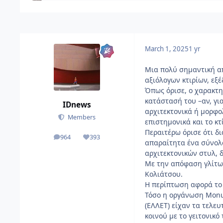
March 1, 2025
1 yr
Μια πολύ σημαντική α
αξιόλογων
κτιρίων
, εξ
Όπως όρισε, ο χαρακτη
κατάστασή του –αν, γι
IDnews
αρχιτεκτονικά ή μορφο
Members
επιστημονικά και το κτ
Περαιτέρω όρισε ότι δ
964
393
αναρτήσεις
Reputation
απαραίτητα ένα σύνολο
αρχιτεκτονικών στυλ, 
Με την απόφαση γλίτω
Κολιάτσου.
Η περίπτωση αφορά το 
Τόσο η οργάνωση Monum
(ΕΛΛΕΤ) είχαν τα τελευ
κοινού με το γειτονικό