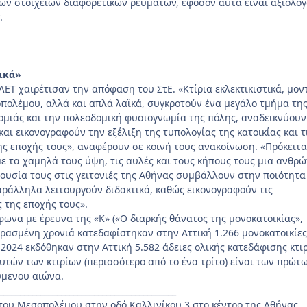
ερων στοιχείων διαφορετικών ρευμάτων, εφόσον αυτά είναι αξιόλογ
.
ικά»
ΕΤ χαιρέτισαν την απόφαση του ΣτΕ. «Κτίρια εκλεκτικιστικά, μον
πολέμου, αλλά και απλά λαϊκά, συγκροτούν ένα μεγάλο τμήμα τη
ομιάς και την πολεοδομική φυσιογνωμία της πόλης, αναδεικνύουν
και εικονογραφούν την εξέλιξη της τυπολογίας της κατοικίας και τ
ης εποχής τους», αναφέρουν σε κοινή τους ανακοίνωση. «Πρόκειτα
με τα χαμηλά τους ύψη, τις αυλές και τους κήπους τους μια ανθρ
ρουσία τους στις γειτονιές της Αθήνας συμβάλλουν στην ποιότητα
ράλληλα λειτουργούν διδακτικά, καθώς εικονογραφούν τις
 της εποχής τους».
φωνα με έρευνα της «Κ» («Ο διαρκής θάνατος της μονοκατοικίας»,
περασμένη χρονιά κατεδαφίστηκαν στην Αττική 1.266 μονοκατοικίες
 2024 εκδόθηκαν στην Αττική 5.582 άδειες ολικής κατεδάφισης κτι
υτών των κτιρίων (περισσότερο από το ένα τρίτο) είναι των πρώτ
ύμενου αιώνα.
___________________________________________
 του Μεσοπολέμου στην οδό Καλλινίκου 3 στο κέντρο της Αθήνας