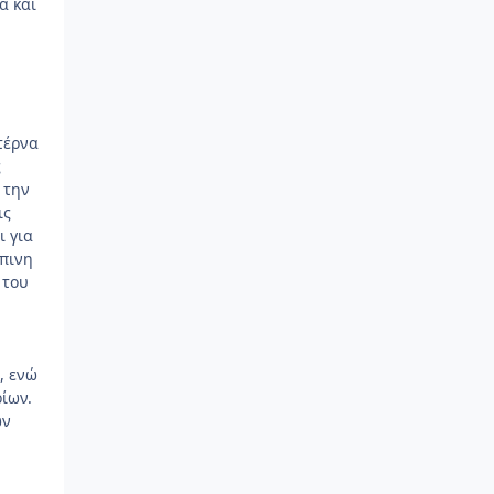
α και
τέρνα
ς
 την
ις
ι για
ώπινη
 του
, ενώ
ρίων.
ων