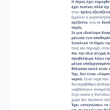
Η Λέρος έχει κηρυχθε
έχει πισίνες αλλά όχι
στην
Κρήτη εξετάζετα
ξεμείνει η μεγαλόνησο
ορίζοντα
, ενώ σε
δεκά
πηγές
.
Σε μια ιδιαίτερα δυσ
μείωση των αποθεμάτ
Συνολικά 14 δήμοι τη
τους και περιοχές στη
Και την ίδια στιγμή 
προβλέψιμο λόγω της 
μέτρα επεξεργασμένο
θάλασσα (αυτό είναι 
Όχι, δεν είναι «λύμα
νερού.
Είναι νερά που
δευτεροβάθμιο βιολογι
«εκβάλλουν» ανεκμετά
Στην ουσία η Ψυττάλει
χώρα δεν αξιοποιεί ού
Έχει «στεγνώσει» το
και σε φορείς της Πο