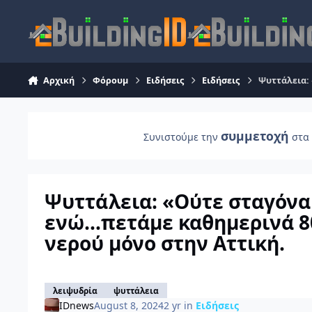
Skip to content
Αρχική
Φόρουμ
Ειδήσεις
Ειδήσεις
Ψυττάλεια: 
συμμετοχή
Συνιστούμε την
στα 
Ψυττάλεια: «Ούτε σταγόνα
ενώ…πετάμε καθημερινά 80
νερού μόνο στην Αττική.
λειψυδρία
ψυττάλεια
IDnews
August 8, 2024
2 yr
in
Ειδήσεις