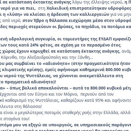
ί σε κατάσταση έκτακτης ανάγκης
λόγω της έλλειψης νερού,
η 
 νερό για να πιει,
στη
Χαλκιδική
επιστρατεύτηκαν υδροφόρες
ι η «λύση» να κλείσει η άρδευση των καλλιεργειών
για να μη
ς από νερό,
στον Έβρο η θάλασσα εισχώρησε μέσα στον υδροφ
δες περιοχές στερεύουν οι βρύσες, τα πηγάδια, τα ποτάμια κα
μενή υδρολογική συγκυρία, οι ταμιευτήρες της ΕΥΔΑΠ εμφανίζ
ων τους κατά 24% φέτος, σε σχέση με το περασμένο έτος
.
ς χώρας έχουν κηρυχθεί σε κατάσταση έκτακτης ανάγκης
, ανά
ν Κόρινθο, την Αλεξανδρούπολη και την Ξάνθη…
που μας συμβαίνει το «αδιανόητο» (στην πραγματικότητα ήταν
κλιματικής κρίσης), εμείς αφήνουμε καθημερινά 800.000 κυβ
υ νερού της Ψυττάλειας, να χύνονται ανεκμετάλλευτα στη
το πραγματικά αδιανόητο)!
τα» – όπως βολικά αποκαλούνται – αυτά τα 800.000 κυβικά μέτ
 έρχονται από τον Εύηνο και τον Μόρνο, περνούν από τον
κό καθαρισμό της Ψυττάλειας, καθαρίζουν κατά 95% και αφήνοντ
λλευτα στη θάλασσα!
α είναι ο μεγαλύτερος ποταμός σταθερής ροής στην Ελλάδα, αλλά
τε σταγόνα του!
 στόμα μου να εξηγώ σε υπουργούς, σε υπηρεσιακούς παράγον
λιτείας ότι, αυτή η τεράστια ποσότητα νερού θα μπορούσε να