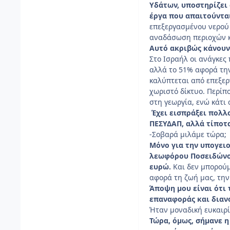
Υδάτων, υποστηρίζει 
έργα που απαιτούνται
επεξεργασμένου νερού 
αναδάσωση περιοχών κα
Αυτό ακριβώς κάνουν 
Στο Ισραήλ οι ανάγκε
αλλά το 51% αφορά την
καλύπτεται από επεξερ
χωριστό δίκτυο. Περίπ
στη γεωργία, ενώ κάτι 
Έχει εισπράξει πολλο
ΠΕΣΥΔΑΠ, αλλά τίποτ
-Σοβαρά μιλάμε τώρα;
Μόνο για την υπογειο
λεωφόρου Ποσειδώνος
ευρώ.
Και δεν μπορούμ
αφορά τη ζωή μας, την
Άποψη μου είναι ότι 
επαναφοράς και διαν
Ήταν μοναδική ευκαιρί
Τώρα, όμως, σήμανε η