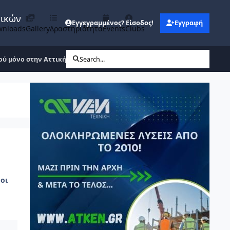
νικών
Εγγεγραμμένος? Είσοδος!
Εγγραφή
wnloads
Gallery
Δραστηριότητα
Events
Clubs
ύ μόνο στην Αττική.
Search...
οι