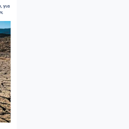
, για
ν,