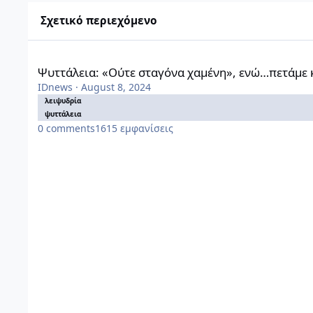
Σχετικό περιεχόμενο
Ψυττάλεια: «Ούτε σταγόνα χαμένη», ενώ…πετάμε καθημερινά
Ψυττάλεια: «Ούτε σταγόνα χαμένη», ενώ…πετάμε 
IDnews
·
August 8, 2024
λειψυδρία
ψυττάλεια
0
comments
1615
εμφανίσεις