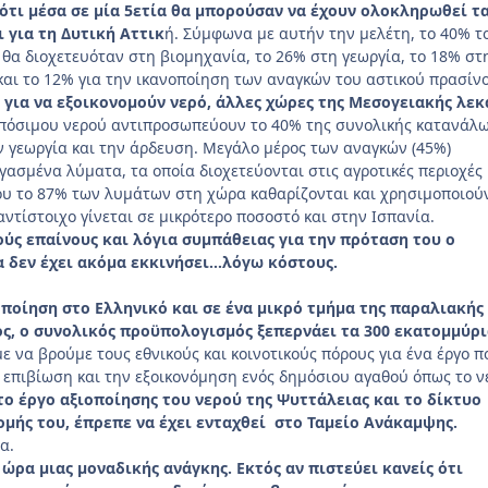
ότι μέσα σε μία 5ετία θα μπορούσαν να έχουν ολοκληρωθεί τ
 για τη Δυτική Αττικ
ή. Σύμφωνα με αυτήν την μελέτη, το 40% τ
θα διοχετευόταν στη βιομηχανία, το 26% στη γεωργία, το 18% στ
ι το 12% για την ικανοποίηση των αναγκών του αστικού πρασίν
για να εξοικονομούν νερό, άλλες χώρες της Μεσογειακής λεκ
ς πόσιμου νερού αντιπροσωπεύουν το 40% της συνολικής κατανάλ
 γεωργία και την άρδευση. Μεγάλο μέρος των αναγκών (45%)
γασμένα λύματα, τα οποία διοχετεύονται στις αγροτικές περιοχές
ου το 87% των λυμάτων στη χώρα καθαρίζονται και χρησιμοποιού
αντίστοιχο γίνεται σε μικρότερο ποσοστό και στην Ισπανία.
ύς επαίνους και λόγια συμπάθειας για την πρόταση του ο
α δεν έχει ακόμα εκκινήσει…λόγω κόστους.
ποίηση στο Ελληνικό και σε ένα μικρό τμήμα της παραλιακής
, ο συνολικός προϋπολογισμός ξεπερνάει τα 300 εκατομμύρι
ε να βρούμε τους εθνικούς και κοινοτικούς πόρους για ένα έργο π
 επιβίωση και την εξοικονόμηση ενός δημόσιου αγαθού όπως το ν
το έργο αξιοποίησης του νερού της Ψυττάλειας και το δίκτυο
ομής του, έπρεπε να έχει ενταχθεί στο Ταμείο Ανάκαμψης.
α.
 ώρα μιας μοναδικής ανάγκης. Εκτός αν πιστεύει κανείς ότι