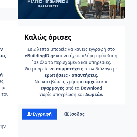
Καλώς όρισες
Σε 2 λεπτά μπορείς να κάνεις εγγραφή στο
ον
και να έχεις πλήρη πρόσβαση
ιας
e
Building
ID
.gr
΄σε όλο το περιεχόμενο και υπηρεσίες.
Θα μπορείς να
συμμετέχεις
στον διάλογο με
τή
ερωτήσεις - απαντήσεις
.
ες,
Να κατεβάσεις χρήσιμα
αρχεία
και
ς με
εφαρμογές
από τα
Download
…τον
χωρίς υποχρέωση και
Δωρεάν.
Εγγραφή
Είσοδος
την