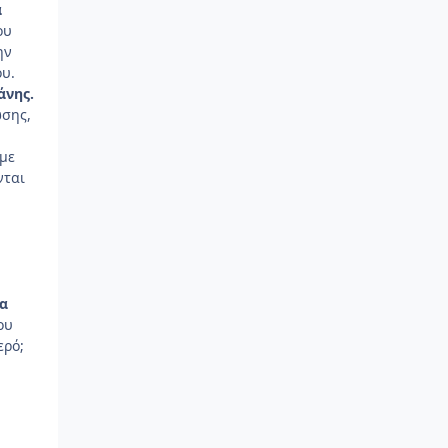
α
ου
ην
ου.
άνης.
ωσης,
 με
νται
α
ου
ερό;