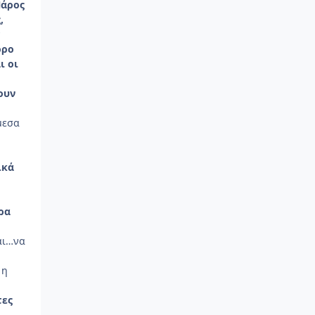
Πάρος
,
ν
όρο
ι οι
ουν
μεσα
ικά
ρα
αι…να
 η
τες