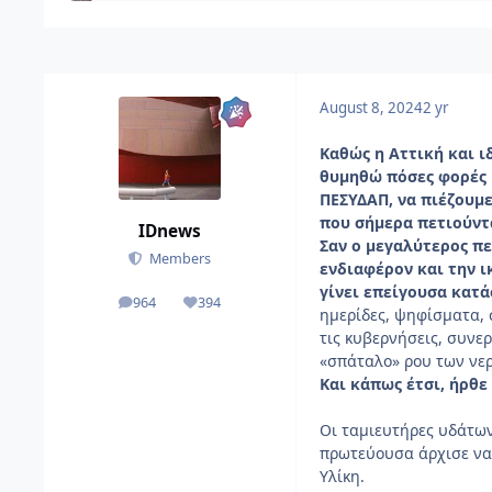
August 8, 2024
2 yr
Καθώς η Αττική και ι
θυμηθώ πόσες φορές 
ΠΕΣΥΔΑΠ, να πιέζουμ
που σήμερα πετιούντ
IDnews
Σαν ο μεγαλύτερος πε
Members
ενδιαφέρον και την 
γίνει επείγουσα κατά
964
394
αναρτήσεις
Reputation
ημερίδες, ψηφίσματα, 
τις κυβερνήσεις, συνε
«σπάταλο» ρου των νερ
Και κάπως έτσι, ήρθε
Οι ταμιευτήρες υδάτων 
πρωτεύουσα άρχισε να 
Υλίκη.