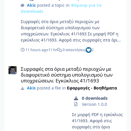
Akis
posted a topic in
Φόρουμ για τα
Downloads
Συρραφές στα όρια μεταξύ περιοχών με
διαφορετικό σύστημα υπολογισμού των
υποχρεώσεων. Εγκύκλιος 41/1693 Σε μορφή PDF η
εγκύκλιος 41/1693. Αφορά στις συρραφές στα όρια
μεταξύ περιοχών με διαφορετικό σύστημα
11 hours ago
11 hr
0 απαντήσεις
2
υπολογισμού των υποχρεώσεων, με τα
παραρτήματά της. Πληροφορίες αρχείου
Συρραφές στα όρια μεταξύ περιοχών με διαφορετικό σύστημα 
Υποβολέας Akis Υποβλήθηκε 08/06/26 Category
Συρραφές στα όρια μεταξύ περιοχών με
Εφαρμογές - Βοηθήματα Προβολή αρχείου
διαφορετικό σύστημα υπολογισμού των
υποχρεώσεων. Εγκύκλιος 41/1693
Akis
posted a file in
Εφαρμογές - Βοηθήματα
0 downloads
Version 1.0.0
Σε μορφή PDF η εγκύκλιος
41/1693. Αφορά στις
συρραφές στα όρια