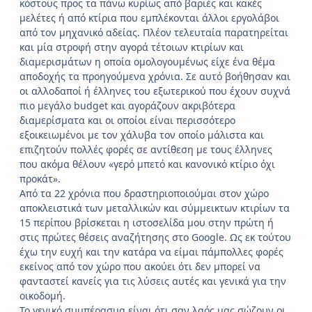
κόστους προς τα πάνω κυρίως από βαριές και κακές
μελέτες ή από κτίρια που εμπλέκονται άλλοι εργολάβοι
από τον μηχανικό αδείας. Πλέον τελευταία παρατηρείται
και μία στροφή στην αγορά τέτοιων κτιρίων και
διαμερισμάτων η οποία ομολογουμένως είχε ένα θέμα
αποδοχής τα προηγούμενα χρόνια. Σε αυτό βοήθησαν και
οι αλλοδαποί ή έλληνες του εξωτερικού που έχουν συχνά
πιο μεγάλο budget και αγοράζουν ακριβότερα
διαμερίσματα και οι οποίοι είναι περισσότερο
εξοικειωμένοι με τον χάλυβα τον οποίο μάλιστα και
επιζητούν πολλές φορές σε αντίθεση με τους έλληνες
που ακόμα θέλουν «γερό μπετό και κανονικό κτίριο όχι
προκάτ».
Από τα 22 χρόνια που δραστηριοποιούμαι στον χώρο
αποκλειστικά των μεταλλικών και σύμμεικτων κτιρίων τα
15 περίπου βρίσκεται η ιστοσελίδα μου στην πρώτη ή
στις πρώτες θέσεις αναζήτησης στο Google. Ως εκ τούτου
έχω την ευχή και την κατάρα να είμαι πάμπολλες φορές
εκείνος από τον χώρο που ακούει ότι δεν μπορεί να
φανταστεί κανείς για τις λύσεις αυτές και γενικά για την
οικοδομή.
Το γενικό συμπέρασμα είναι ότι σαν λαός μας σώζουν οι