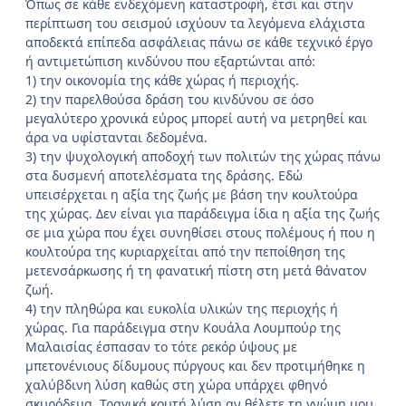
Όπως σε κάθε ενδεχόμενη καταστροφή, έτσι και στην
περίπτωση του σεισμού ισχύουν τα λεγόμενα ελάχιστα
αποδεκτά επίπεδα ασφάλειας πάνω σε κάθε τεχνικό έργο
ή αντιμετώπιση κινδύνου που εξαρτώνται από:
1) την οικονομία της κάθε χώρας ή περιοχής.
2) την παρελθούσα δράση του κινδύνου σε όσο
μεγαλύτερο χρονικά εύρος μπορεί αυτή να μετρηθεί και
άρα να υφίστανται δεδομένα.
3) την ψυχολογική αποδοχή των πολιτών της χώρας πάνω
στα δυσμενή αποτελέσματα της δράσης. Εδώ
υπεισέρχεται η αξία της ζωής με βάση την κουλτούρα
της χώρας. Δεν είναι για παράδειγμα ίδια η αξία της ζωής
σε μια χώρα που έχει συνηθίσει στους πολέμους ή που η
κουλτούρα της κυριαρχείται από την πεποίθηση της
μετενσάρκωσης ή τη φανατική πίστη στη μετά θάνατον
ζωή.
4) την πληθώρα και ευκολία υλικών της περιοχής ή
χώρας. Για παράδειγμα στην Κουάλα Λουμπούρ της
Μαλαισίας έσπασαν το τότε ρεκόρ ύψους με
μπετονένιους δίδυμους πύργους και δεν προτιμήθηκε η
χαλύβδινη λύση καθώς στη χώρα υπάρχει φθηνό
σκυρόδεμα. Τραγικά κουτή λύση αν θέλετε τη γνώμη μου