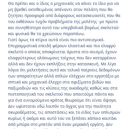
Θα πρέπει και ο ίδιος ο μηχανικός να κάνει το ίδιο για να
μη βρεθεί εκτεθειμένος απέναντι στον πελάτη που θα
ζητήσει προσφορά από διάφορους κατασκευαστές που θα
του εκθέσουν τυχόν προβλήματα της μελέτης -με πρώτο
και συνηθέστερο αυτό του υπερβολικά βαρέως σκελετού-
και φυσικά θα τα χρεώσουν παραπάνω.
Γιατί όμως τα κτίρια αυτά είναι πιο αντισεισμικά.
Επιγραμματικά επειδή φέρουν ελαστικό και πιο ελαφρύ
σκελετό ο οποίος αποκρίνεται άριστα στο σεισμό, έχουν
ελαφρύτερους ολόσωμους τοίχους που δεν καταρρέουν
αλλά και δεν έχουν εκπλήξεις στην κατασκευή. Με λίγα
λόγια ότι μελετήσεις αυτό και τελικά παίρνεις δεδομένων
των απαραίτητων αλλά απλών ελέγχων στο εργοτάξιο με
οπτικό και μηχανικό έλεγχο στα σφιξίματα βιδών και
παξιμαδιών και τις κλίσεις της οικοδομής καθώς και στα
πιστοποιητικά του σκελετού που απαιτούμε πάντα και
για ένα ευνομούμενο κράτος θεωρούμε ότι είναι άψογα.
Δεν υφίσταται εδώ λοιπόν το άγχος για την ποιότητα
σκυροδέματος, τις αποστάσεις και το είδος των οπλισμών
κυρίως ή ακόμα και αυτό του να ξεπέσει κάποιο κουτάκι
από μπύρα στο μπετόν από έναν μερακλή εργάτη. Δεν