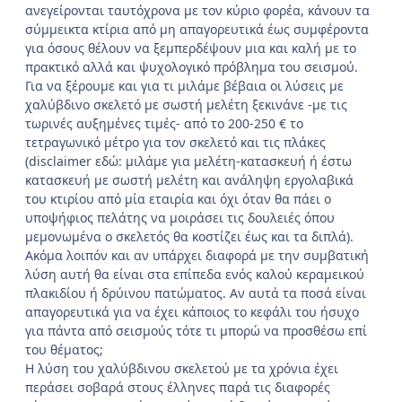
ανεγείρονται ταυτόχρονα με τον κύριο φορέα, κάνουν τα
σύμμεικτα κτίρια από μη απαγορευτικά έως συμφέροντα
για όσους θέλουν να ξεμπερδέψουν μια και καλή με το
πρακτικό αλλά και ψυχολογικό πρόβλημα του σεισμού.
Για να ξέρουμε και για τι μιλάμε βέβαια οι λύσεις με
χαλύβδινο σκελετό με σωστή μελέτη ξεκινάνε -με τις
τωρινές αυξημένες τιμές- από το 200-250 € το
τετραγωνικό μέτρο για τον σκελετό και τις πλάκες
(disclaimer εδώ: μιλάμε για μελέτη-κατασκευή ή έστω
κατασκευή με σωστή μελέτη και ανάληψη εργολαβικά
του κτιρίου από μία εταιρία και όχι όταν θα πάει ο
υποψήφιος πελάτης να μοιράσει τις δουλειές όπου
μεμονωμένα ο σκελετός θα κοστίζει έως και τα διπλά).
Ακόμα λοιπόν και αν υπάρχει διαφορά με την συμβατική
λύση αυτή θα είναι στα επίπεδα ενός καλού κεραμεικού
πλακιδίου ή δρύινου πατώματος. Αν αυτά τα ποσά είναι
απαγορευτικά για να έχει κάποιος το κεφάλι του ήσυχο
για πάντα από σεισμούς τότε τι μπορώ να προσθέσω επί
του θέματος;
Η λύση του χαλύβδινου σκελετού με τα χρόνια έχει
περάσει σοβαρά στους έλληνες παρά τις διαφορές