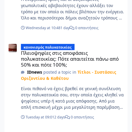
γεωπολιτικές αβεβαιότητες έχουν αλλάξει τον
τρόπο με τον οποίο οι πόλεις βλέπουν την ενέργεια.
Όλο και περισσότεροι δήμοι αναζητούν τρόπους να
μειώσουν την εξάρτησή τους από εισαγόμενες
Wednesday at 10:48
1 day
0 απαντήσεις
πηγές ενέργειας και να αξιοποιήσουν το τοπικό
δυναμικό για την κάλυψη των αναγκών τους. Ο
Πλειοψηφίες στις αποφάσεις πολυκατοικίας: Πότε απαιτείται π
Δήμος Αραδίππου στην Κύπρο αποτελεί ένα
κανονισμός πολυκατοικίας
χαρακτηριστικό παράδειγμα. Με περίπου 23.000
Πλειοψηφίες στις αποφάσεις
κατοίκους, έχει ήδη κάνει σημαντικά βήματα προς
πολυκατοικίας: Πότε απαιτείται πάνω από
την ενεργειακή ανεξαρτησία, αξιοποιώντας το
50% και πότε 100%;
υψηλό ηλιακό δυναμικό της περιοχής. Πριν από
IDnews
posted a topic in
Τίτλοι - Συστάσεις
έναν χρόνο, έγινε ο πρώτος δήμος στη χώρα που
Οριζοντίου & Καθέτου
κατάφερε να καλύπτει τις ανάγκες ηλεκτροδότησης
των δημοτικών κτιρίων και του οδοφωτισμού από
Είναι πιθανό να έχεις βρεθεί σε γενική συνέλευση
ανανεώσιμη ενέργεια μέσω ενός δημοτικού
στην πολυκατοικία σου, στην οποία έχεις κληθεί να
φωτοβολταϊκού πάρκου. Σήμερα, ο Δήμος
ψηφίσεις υπέρ ή κατά μιας απόφασης. Από μια
Αραδίππου προχωρά στο επόμενο στάδιο,
απλή επισκευή μέχρι μια μεγαλύτερη παρέμβαση
επενδύοντας σε ένα δεύτερο φωτοβολταϊκό πάρκο.
στο κτίριο, τα περισσότερα ζητήματα συζητούνται
Η εμπειρία του προσφέρει χρήσιμα συμπεράσματα
Tuesday at 09:01
2 days
0 απαντήσεις
συλλογικά. Εκεί όμως προκύπτει συχνά μια βασική
για κάθε τοπική αρχή που εξετάζει τη μετάβαση
απορία: πόση πλειοψηφία χρειάζεται για να
προς ένα πιο ανθεκτικό και ενεργειακά αυτόνομο
Δ- Φάκελος Ασφάλειας και Υγείας - Σχέδιο Ασφάλειας και Υγείας
εγκριθεί μια απόφαση; Κάποιοι θεωρούν ότι αρκεί