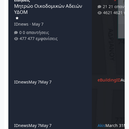
Μητρώο Οικοδομικών Αδειών
21 απαντή
ΥΔΟΜ
4621 εμ
IDnews
·
May 7
0 απαντήσεις
477 εμφανίσεις
eBuildingID
Augu
IDnews
May 7
May 7
IDnews
May 7
May 7
Akis
March 31
Ma