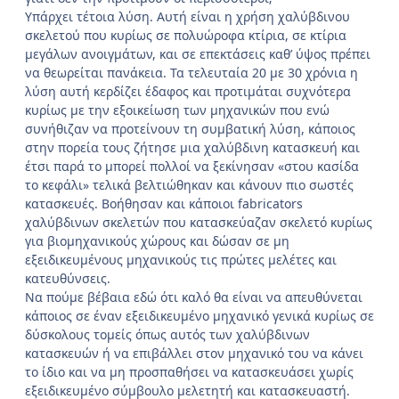
Υπάρχει τέτοια λύση. Αυτή είναι η χρήση χαλύβδινου
σκελετού που κυρίως σε πολυώροφα κτίρια, σε κτίρια
μεγάλων ανοιγμάτων, και σε επεκτάσεις καθ’ ύψος πρέπει
να θεωρείται πανάκεια. Τα τελευταία 20 με 30 χρόνια η
λύση αυτή κερδίζει έδαφος και προτιμάται συχνότερα
κυρίως με την εξοικείωση των μηχανικών που ενώ
συνήθιζαν να προτείνουν τη συμβατική λύση, κάποιος
στην πορεία τους ζήτησε μια χαλύβδινη κατασκευή και
έτσι παρά το μπορεί πολλοί να ξεκίνησαν «στου κασίδα
το κεφάλι» τελικά βελτιώθηκαν και κάνουν πιο σωστές
κατασκευές. Βοήθησαν και κάποιοι fabricators
χαλύβδινων σκελετών που κατασκεύαζαν σκελετό κυρίως
για βιομηχανικούς χώρους και δώσαν σε μη
εξειδικευμένους μηχανικούς τις πρώτες μελέτες και
κατευθύνσεις.
Να πούμε βέβαια εδώ ότι καλό θα είναι να απευθύνεται
κάποιος σε έναν εξειδικευμένο μηχανικό γενικά κυρίως σε
δύσκολους τομείς όπως αυτός των χαλύβδινων
κατασκευών ή να επιβάλλει στον μηχανικό του να κάνει
το ίδιο και να μη προσπαθήσει να κατασκευάσει χωρίς
εξειδικευμένο σύμβουλο μελετητή και κατασκευαστή.