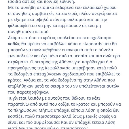
ισόβια αστική και ποινική ευθύνη.
Με τα συνήθη σεισμικά δεδομένα του ελλαδικού χώρου
οι συνήθεις συμβατικές κατασκευές πλέον ανεγείρονται
με εξαιρετικά υψηλά στάνταρ οπλισμού και με την
φιλοσοφία του να μην καταρρεύσουν σε ένα μη
συνηθισμένο σεισμό.
Ακόμα ωστόσο το κράτος υπολείπεται στο σχεδιασμό
καθώς θα πρέπει να επιβάλλει κάποια standards που θα
μπορούν να ακολουθηθούν οικονομικά από το σύνολο
των πολιτών και όχι μόνο από τα μεσαία και πιο ανώτερα
στρώματα. Ο σεισμός της Αθήνας για παράδειγμα ή ο
προηγούμενος της Κεφαλλονιάς υπερέβησαν κατά πολύ
τα δεδομένα επιταχύνσεων σχεδιασμού που επιβάλλει το
κράτος. Ακόμα και τα νέα δεδομένα πχ στην Αθήνα που
επιβλήθηκαν μετά το σεισμό του 99 υπολείπονται αυτών
που παρατηρήθηκαν.
Τι γίνεται λοιπόν με αυτούς που θέλουν το κάτι
παραπάνω από αυτά που ορίζει το κράτος και μπορούν να
το πληρώσουν; Μήπως υπάρχει κάποια λύση η οποία δεν
κοστίζει πολύ περισσότερο αλλά ίσως μερικές φορές να
είναι και πιο συμφέρουσα; Και αν υπάρχει τέτοια λύση
γιατί δεν την προτιμούν οι περισσότεροι;