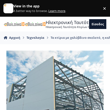
Skip to content
View in the app
×
Di
A better way to browse.
Learn more
.
Ηλεκτρονική Ταυτότητα Κτιρ
Είσοδος
Ηλεκτρονική Ταυτότητα Κτιρίων Forum Μηχανικ
Αρχική
Τεχνολογία
Τα κτίρια με χαλύβδινο σκελετό, η κ