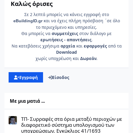
Καλώς όρισες
Σε 2 λεπτά μπορείς να κάνεις εγγραφή στο
και να έχεις πλήρη πρόσβαση ΄σε όλο
e
Building
ID
.gr
το περιεχόμενο και υπηρεσίες.
Θα μπορείς να
συμμετέχεις
στον διάλογο με
ερωτήσεις - απαντήσεις
.
Να κατεβάσεις χρήσιμα
αρχεία
και
εφαρμογές
από τα
Download
χωρίς υποχρέωση και
Δωρεάν.
Εγγραφή
Είσοδος
Με μια ματιά ...
ΤΠ- Συρραφές στα όρια μεταξύ περιοχών με διαφορετικό σύστη
ΤΠ- Συρραφές στα όρια μεταξύ περιοχών με
διαφορετικό σύστημα υπολογισμού των
υποχρεώσεων. Εγκύκλιος 41/1693