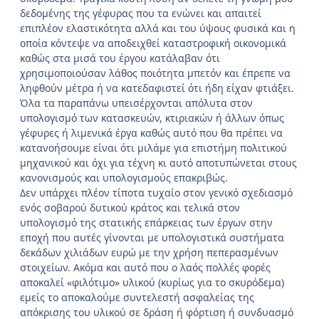
δεδομένης της γέφυρας που τα ενώνει και απαιτεί
επιπλέον ελαστικότητα αλλά και του ύψους φυσικά και η
οποία κόντεψε να αποδειχθεί καταστροφική οικονομικά
καθώς στα μισά του έργου κατάλαβαν ότι
χρησιμοποιούσαν λάθος ποιότητα μπετόν και έπρεπε να
ληφθούν μέτρα ή να κατεδαφιστεί ότι ήδη είχαν φτιάξει.
Όλα τα παραπάνω υπεισέρχονται απόλυτα στον
υπολογισμό των κατασκευών, κτιριακών ή άλλων όπως
γέφυρες ή λιμενικά έργα καθώς αυτό που θα πρέπει να
κατανοήσουμε είναι ότι μιλάμε για επιστήμη πολιτικού
μηχανικού και όχι για τέχνη κι αυτό αποτυπώνεται στους
κανονισμούς και υπολογισμούς επακριβώς.
Δεν υπάρχει πλέον τίποτα τυχαίο στον γενικό σχεδιασμό
ενός σοβαρού δυτικού κράτος και τελικά στον
υπολογισμό της στατικής επάρκειας των έργων στην
εποχή που αυτές γίνονται με υπολογιστικά συστήματα
δεκάδων χιλιάδων ευρώ με την χρήση πεπερασμένων
στοιχείων. Ακόμα και αυτό που ο λαός πολλές φορές
αποκαλεί «φιλότιμο» υλικού (κυρίως για το σκυρόδεμα)
εμείς το αποκαλούμε συντελεστή ασφαλείας της
απόκρισης του υλικού σε δράση ή φόρτιση ή συνδυασμό