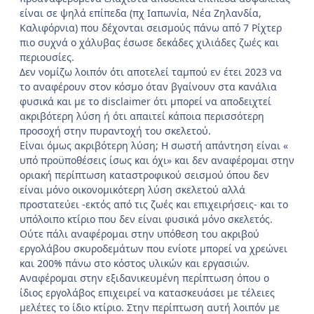
είναι σε ψηλά επίπεδα (πχ Ιαπωνία, Νέα Ζηλανδία,
Καλιφόρνια) που δέχονται σεισμούς πάνω από 7 Ρίχτερ
πιο συχνά ο χάλυβας έσωσε δεκάδες χιλιάδες ζωές και
περιουσίες.
Δεν νομίζω λοιπόν ότι αποτελεί ταμπού εν έτει 2023 να
το αναφέρουν στον κόσμο όταν βγαίνουν στα κανάλια
φυσικά και με το disclaimer ότι μπορεί να αποδειχτεί
ακριβότερη λύση ή ότι απαιτεί κάποια περισσότερη
προσοχή στην πυραντοχή του σκελετού.
Είναι όμως ακριβότερη λύση; Η σωστή απάντηση είναι «
υπό προϋποθέσεις ίσως και όχι» και δεν αναφέρομαι στην
οριακή περίπτωση καταστροφικού σεισμού όπου δεν
είναι μόνο οικονομικότερη λύση σκελετού αλλά
προστατεύει -εκτός από τις ζωές και επιχειρήσεις- και το
υπόλοιπο κτίριο που δεν είναι φυσικά μόνο σκελετός.
Ούτε πάλι αναφέρομαι στην υπόθεση του ακριβού
εργολάβου σκυροδεμάτων που ενίοτε μπορεί να χρεώνει
και 200% πάνω στο κόστος υλικών και εργασιών.
Αναφέρομαι στην εξιδανικευμένη περίπτωση όπου ο
ίδιος εργολάβος επιχειρεί να κατασκευάσει με τέλειες
μελέτες το ίδιο κτίριο. Στην περίπτωση αυτή λοιπόν με