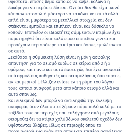
υφίσταται επίσης θέμα κάποιος να κόψει κολώνα ή
δοκάρι για να περάσει δίκτυα. Όχι ότι δεν θα είχα ικανό
κάποιον κατσαπλιά μάστορα να το κάνει και αυτό αλλά
απλά είναι μικρότερα τα μεταλλικά στοιχεία και δεν
στέκονται εμπόδιο και επιπλέον είναι και δύσκολο να
κοπούν. Επιπλέον οι ιδιοκτήτες σύμμεικτων κτιρίων έχει
παρατηρηθεί ότι είναι καλύτερου επιπέδου γενικά και
προσέχουν περισσότερο το κτίριο και όσους εμπλέκονται
σε αυτό.
Ξεκάθαρα η σύμμεικτη λύση είναι η μόνη ασφαλής
απάντηση για το σεισμό κυρίως σε κτίρια από 2 ή 3
ορόφους και πάνω και αυτό δυστυχώς δεν έχει ακουστεί
από αρμόδιους καθηγητές και σεισμολόγους όσο έπρεπε,
αν και μερικοί ψέλλιζαν ενίοτε εν τη ρύμη του λόγου
τους κάποια αναφορά μετά από κάποιο σεισμό αλλά και
αυτό σπανίως.
Και ειλικρινά δεν μπορώ να αντιληφθώ την έλλειψη
αναφοράς όταν όλοι αυτοί ξέρουν πάρα πολύ καλά με τα
ταξίδια τους σε περιοχές που επλήγησαν από μεγάλους
σεισμούς) ότι τα κτίρια χαλύβδινου σκελετού σχεδόν δεν
υφίστανται βλάβες. Ιδίως σε περιοχές όπου τα
προαναφερόμενα ελάχιστα αποδεκτά επιπέδα ασφάλειας