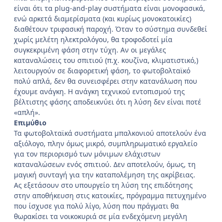
είναι ότι τα plug-and-play συστήματα είναι μονοφασικά,
ενώ αρκετά διαμερίσματα (και κυρίως μονοκατοικίες)
διαθέτουν τριφασική παροχή. Όταν το σύστημα συνδεθεί
χωρίς μελέτη ηλεκτρολόγου, θα τροφοδοτεί μία
συγκεκριμένη φάση στην τύχη. Αν οι μεγάλες
καταναλώσεις του σπιτιού (π.χ. κουζίνα, κλιματιστικό,)
λειτουργούν σε διαφορετική φάση, το φωτοβολταϊκό
πολύ απλά, δεν θα συνεισφέρει στην κατανάλωση που
έχουμε ανάγκη. Η ανάγκη τεχνικού εντοπισμού της
βέλτιστης φάσης αποδεικνύει ότι η λύση δεν είναι ποτέ
«απλή».
Επιμύθιο
Τα φωτοβολταϊκά συστήματα μπαλκονιού αποτελούν ένα
αξιόλογο, πλην όμως μικρό, συμπληρωματικό εργαλείο
για τον περιορισμό των μόνιμων ελάχιστων
καταναλώσεων ενός σπιτιού. Δεν αποτελούν, όμως, τη
μαγική συνταγή για την καταπολέμηση της ακρίβειας.
Ας εξετάσουν στο υπουργείο τη λύση της επιδότησης
στην αποθήκευση στις κατοικίες, πρόγραμμα πετυχημένο
που ίσχυσε για πολύ λίγο, λύση που πράγματι θα
θωρακίσει τα νοικοκυριά σε μία ενδεχόμενη μεγάλη