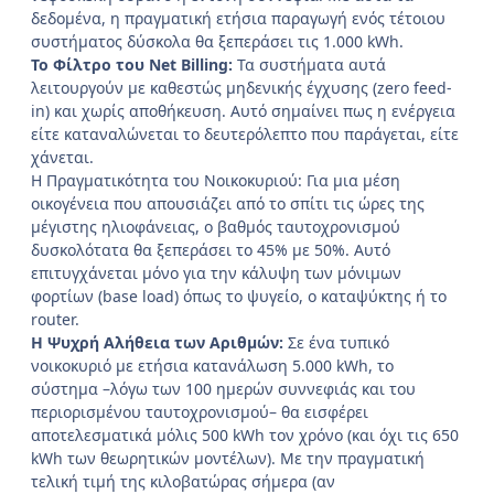
δεδομένα, η πραγματική ετήσια παραγωγή ενός τέτοιου
συστήματος δύσκολα θα ξεπεράσει τις 1.000 kWh.
Το Φίλτρο του Net Billing:
Τα συστήματα αυτά
λειτουργούν με καθεστώς μηδενικής έγχυσης (zero feed-
in) και χωρίς αποθήκευση. Αυτό σημαίνει πως η ενέργεια
είτε καταναλώνεται το δευτερόλεπτο που παράγεται, είτε
χάνεται.
Η Πραγματικότητα του Νοικοκυριού: Για μια μέση
οικογένεια που απουσιάζει από το σπίτι τις ώρες της
μέγιστης ηλιοφάνειας, ο βαθμός ταυτοχρονισμού
δυσκολότατα θα ξεπεράσει το 45% με 50%. Αυτό
επιτυγχάνεται μόνο για την κάλυψη των μόνιμων
φορτίων (base load) όπως το ψυγείο, ο καταψύκτης ή το
router.
Η Ψυχρή Αλήθεια των Αριθμών:
Σε ένα τυπικό
νοικοκυριό με ετήσια κατανάλωση 5.000 kWh, το
σύστημα –λόγω των 100 ημερών συννεφιάς και του
περιορισμένου ταυτοχρονισμού– θα εισφέρει
αποτελεσματικά μόλις 500 kWh τον χρόνο (και όχι τις 650
kWh των θεωρητικών μοντέλων). Με την πραγματική
τελική τιμή της κιλοβατώρας σήμερα (αν