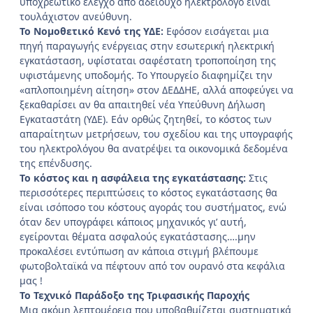
υποχρεωτικό έλεγχο από αδειούχο ηλεκτρολόγο είναι
τουλάχιστον ανεύθυνη.
Το Νομοθετικό Κενό της ΥΔΕ:
Εφόσον εισάγεται μια
πηγή παραγωγής ενέργειας στην εσωτερική ηλεκτρική
εγκατάσταση, υφίσταται σαφέστατη τροποποίηση της
υφιστάμενης υποδομής. Το Υπουργείο διαφημίζει την
«απλοποιημένη αίτηση» στον ΔΕΔΔΗΕ, αλλά αποφεύγει να
ξεκαθαρίσει αν θα απαιτηθεί νέα Υπεύθυνη Δήλωση
Εγκαταστάτη (ΥΔΕ). Εάν ορθώς ζητηθεί, το κόστος των
απαραίτητων μετρήσεων, του σχεδίου και της υπογραφής
του ηλεκτρολόγου θα ανατρέψει τα οικονομικά δεδομένα
της επένδυσης.
Το κόστος και η ασφάλεια της εγκατάστασης:
Στις
περισσότερες περιπτώσεις το κόστος εγκατάστασης θα
είναι ισόποσο του κόστους αγοράς του συστήματος, ενώ
όταν δεν υπογράφει κάποιος μηχανικός γι’ αυτή,
εγείρονται θέματα ασφαλούς εγκατάστασης….μην
προκαλέσει εντύπωση αν κάποια στιγμή βλέπουμε
φωτοβολταϊκά να πέφτουν από τον ουρανό στα κεφάλια
μας !
Το Τεχνικό Παράδοξο της Τριφασικής Παροχής
Μια ακόμη λεπτομέρεια που υποβαθμίζεται συστηματικά