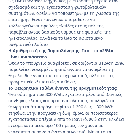
Ως Ηλεκτρολόγος Μηχανικός με εικοσαετή πορεία στον
σχεδιασμό και την εγκατάσταση φωτοβολταϊκών
συστημάτων, οφείλω να τοποθετηθώ με τη γλώσσα της
επιστήμης. Είναι κοινωνικά απαράδεκτο να
καλλιεργούνται φρούδες ελπίδες στους πολίτες,
παραβλέποντας βασικούς νόμους της φυσικής, της
ηλεκτρολογίας, αλλά και το ίδιο το υφιστάμενο
ρυθμιστικό πλαίσιο.
Η Αριθμητική της Παραπλάνησης: Γιατί το «25%»
Είναι Ανυπόστατο
Όταν το Υπουργείο αναφέρεται σε οριζόντια μείωση 25%,
παραλείπει εσκεμμένα ή από άγνοια να αναφέρει τη
θεμελιώδη έννοια του ταυτοχρονισμού, αλλά και τις
πραγματικές κλιματικές συνθήκες.
Το Θεωρητικό Ταβάνι έναντι της Πραγματικότητας:
Ένα σύστημα των 800 Watt, εγκατεστημένο υπό ιδανικές
συνθήκες κλίσης και προσανατολισμού, υπολογίζεται
θεωρητικά ότι παράγει περίπου 1.200 έως 1.300 kWh
ετησίως. Στην πραγματική ζωή, όμως, οι περισσότερες
εγκαταστάσεις απέχουν από το ιδανικό, ενώ στην Ελλάδα
έχουμε κατά μέσο όρο 100 ημέρες τον χρόνο με
νεφοσκεπή ουρανό ή έντονη συννεφιά. Με αυτά τα