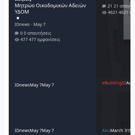
Μητρώο Οικοδομικών Αδειών
21 απαντή
ΥΔΟΜ
4621 εμ
IDnews
·
May 7
0 απαντήσεις
477 εμφανίσεις
eBuildingID
Augu
IDnews
May 7
May 7
IDnews
May 7
May 7
Akis
March 31
Ma