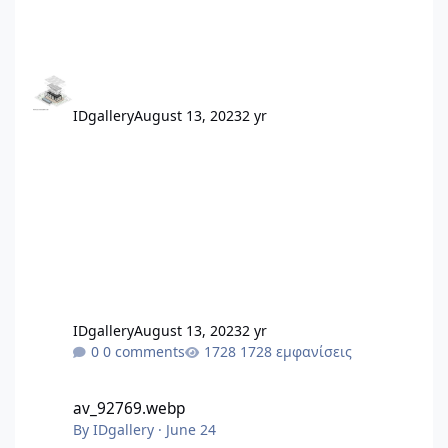
IDgallery
August 13, 2023
2 yr
IDgallery
August 13, 2023
2 yr
0 comments
1728 εμφανίσεις
av_92769.webp
av_92769.webp
By
IDgallery
·
June 24