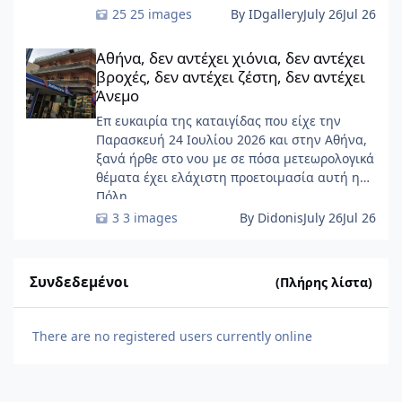
START-Ivry, στο ευρύτερο Παρίσι
25 images
By IDgallery
July 26
Jul 26
Αθήνα, δεν αντέχει χιόνια, δεν αντέχει βροχές, δεν αντέχει ζέσ
Αθήνα, δεν αντέχει χιόνια, δεν αντέχει
βροχές, δεν αντέχει ζέστη, δεν αντέχει
Άνεμο
Επ ευκαιρία της καταιγίδας που είχε την
Παρασκευή 24 Ιουλίου 2026 και στην Αθήνα,
ξανά ήρθε στο νου με σε πόσα μετεωρολογικά
θέματα έχει ελάχιστη προετοιμασία αυτή η
Πόλη ......
3 images
By Didonis
July 26
Jul 26
Συνδεδεμένοι
(Πλήρης λίστα)
There are no registered users currently online