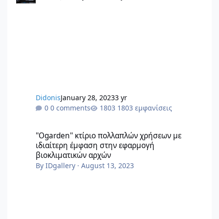
σίγουρος ότι γνωρίζει τις διαδικασίες και τον νόμο
γύρω από τον τρόπο λήψης αποφάσεων σε μια
πολυκατοικία. πηγή polikatikia.gr @εικόνας από
Διπλωματική εργασία 2021 Ιωάννα Γιαννακοπούλου
View full Άρθρου
Didonis
January 28, 2023
3 yr
0 comments
1803 εμφανίσεις
''Ogarden'' κτίριο πολλαπλών χρήσεων με ιδιαίτερη έμφαση σ
''Ogarden'' κτίριο πολλαπλών χρήσεων με
ιδιαίτερη έμφαση στην εφαρμογή
βιοκλιματικών αρχών
By
IDgallery
·
August 13, 2023