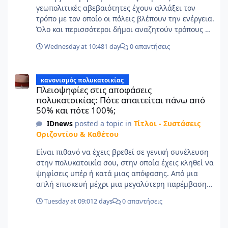
γεωπολιτικές αβεβαιότητες έχουν αλλάξει τον
τρόπο με τον οποίο οι πόλεις βλέπουν την ενέργεια.
Όλο και περισσότεροι δήμοι αναζητούν τρόπους να
μειώσουν την εξάρτησή τους από εισαγόμενες
Wednesday at 10:48
1 day
0 απαντήσεις
πηγές ενέργειας και να αξιοποιήσουν το τοπικό
δυναμικό για την κάλυψη των αναγκών τους. Ο
Πλειοψηφίες στις αποφάσεις πολυκατοικίας: Πότε απαιτείται π
Δήμος Αραδίππου στην Κύπρο αποτελεί ένα
κανονισμός πολυκατοικίας
χαρακτηριστικό παράδειγμα. Με περίπου 23.000
Πλειοψηφίες στις αποφάσεις
κατοίκους, έχει ήδη κάνει σημαντικά βήματα προς
πολυκατοικίας: Πότε απαιτείται πάνω από
την ενεργειακή ανεξαρτησία, αξιοποιώντας το
50% και πότε 100%;
υψηλό ηλιακό δυναμικό της περιοχής. Πριν από
IDnews
posted a topic in
Τίτλοι - Συστάσεις
έναν χρόνο, έγινε ο πρώτος δήμος στη χώρα που
Οριζοντίου & Καθέτου
κατάφερε να καλύπτει τις ανάγκες ηλεκτροδότησης
των δημοτικών κτιρίων και του οδοφωτισμού από
Είναι πιθανό να έχεις βρεθεί σε γενική συνέλευση
ανανεώσιμη ενέργεια μέσω ενός δημοτικού
στην πολυκατοικία σου, στην οποία έχεις κληθεί να
φωτοβολταϊκού πάρκου. Σήμερα, ο Δήμος
ψηφίσεις υπέρ ή κατά μιας απόφασης. Από μια
Αραδίππου προχωρά στο επόμενο στάδιο,
απλή επισκευή μέχρι μια μεγαλύτερη παρέμβαση
επενδύοντας σε ένα δεύτερο φωτοβολταϊκό πάρκο.
στο κτίριο, τα περισσότερα ζητήματα συζητούνται
Η εμπειρία του προσφέρει χρήσιμα συμπεράσματα
Tuesday at 09:01
2 days
0 απαντήσεις
συλλογικά. Εκεί όμως προκύπτει συχνά μια βασική
για κάθε τοπική αρχή που εξετάζει τη μετάβαση
απορία: πόση πλειοψηφία χρειάζεται για να
προς ένα πιο ανθεκτικό και ενεργειακά αυτόνομο
Δ- Φάκελος Ασφάλειας και Υγείας - Σχέδιο Ασφάλειας και Υγείας
εγκριθεί μια απόφαση; Κάποιοι θεωρούν ότι αρκεί