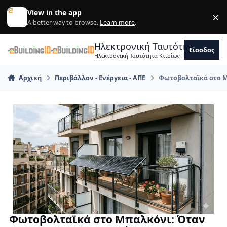
Skip to content
View in the app
×
Di
A better way to browse.
Learn more
.
Ηλεκτρονική Ταυτότητα Κτιρ
Είσοδος
Ηλεκτρονική Ταυτότητα Κτιρίων Forum Μηχανικ
Αρχική
Περιβάλλον - Ενέργεια - ΑΠΕ
Φωτοβολταϊκά στο Μπ
Φωτοβολταϊκά στο Μπαλκόνι: Όταν