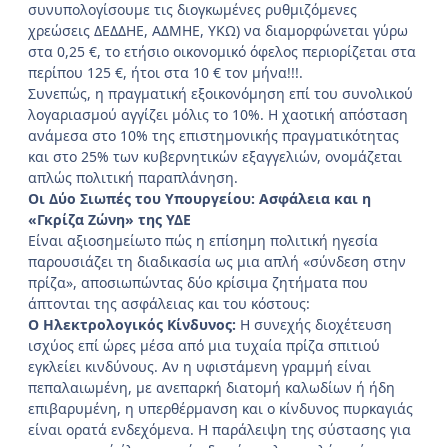
συνυπολογίσουμε τις διογκωμένες ρυθμιζόμενες
χρεώσεις ΔΕΔΔΗΕ, ΑΔΜΗΕ, ΥΚΩ) να διαμορφώνεται γύρω
στα 0,25 €, το ετήσιο οικονομικό όφελος περιορίζεται στα
περίπου 125 €, ήτοι στα 10 € τον μήνα!!!.
Συνεπώς, η πραγματική εξοικονόμηση επί του συνολικού
λογαριασμού αγγίζει μόλις το 10%. Η χαοτική απόσταση
ανάμεσα στο 10% της επιστημονικής πραγματικότητας
και στο 25% των κυβερνητικών εξαγγελιών, ονομάζεται
απλώς πολιτική παραπλάνηση.
Οι Δύο Σιωπές του Υπουργείου: Ασφάλεια και η
«Γκρίζα Ζώνη» της ΥΔΕ
Είναι αξιοσημείωτο πώς η επίσημη πολιτική ηγεσία
παρουσιάζει τη διαδικασία ως μια απλή «σύνδεση στην
πρίζα», αποσιωπώντας δύο κρίσιμα ζητήματα που
άπτονται της ασφάλειας και του κόστους:
Ο Ηλεκτρολογικός Κίνδυνος:
Η συνεχής διοχέτευση
ισχύος επί ώρες μέσα από μια τυχαία πρίζα σπιτιού
εγκλείει κινδύνους. Αν η υφιστάμενη γραμμή είναι
πεπαλαιωμένη, με ανεπαρκή διατομή καλωδίων ή ήδη
επιβαρυμένη, η υπερθέρμανση και ο κίνδυνος πυρκαγιάς
είναι ορατά ενδεχόμενα. Η παράλειψη της σύστασης για