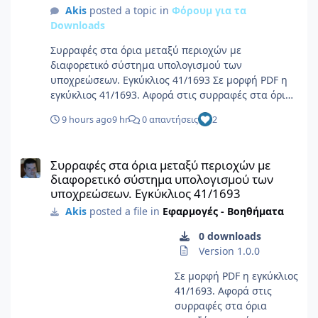
Akis
posted a topic in
Φόρουμ για τα
Downloads
Συρραφές στα όρια μεταξύ περιοχών με
διαφορετικό σύστημα υπολογισμού των
υποχρεώσεων. Εγκύκλιος 41/1693 Σε μορφή PDF η
εγκύκλιος 41/1693. Αφορά στις συρραφές στα όρια
μεταξύ περιοχών με διαφορετικό σύστημα
9 hours ago
9 hr
0 απαντήσεις
2
υπολογισμού των υποχρεώσεων, με τα
παραρτήματά της. Πληροφορίες αρχείου
Συρραφές στα όρια μεταξύ περιοχών με διαφορετικό σύστημα 
Υποβολέας Akis Υποβλήθηκε 08/06/26 Category
Συρραφές στα όρια μεταξύ περιοχών με
Εφαρμογές - Βοηθήματα Προβολή αρχείου
διαφορετικό σύστημα υπολογισμού των
υποχρεώσεων. Εγκύκλιος 41/1693
Akis
posted a file in
Εφαρμογές - Βοηθήματα
0 downloads
Version 1.0.0
Σε μορφή PDF η εγκύκλιος
41/1693. Αφορά στις
συρραφές στα όρια