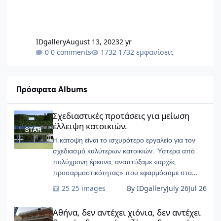
IDgallery
August 13, 2023
2 yr
0 comments
1732 εμφανίσεις
Πρόσφατα Albums
Σχεδιαστικές προτάσεις για μείωση έλλειψη κατοικιών.
Σχεδιαστικές προτάσεις για μείωση
έλλειψη κατοικιών.
Η κάτοψη είναι το ισχυρότερο εργαλείο για τον
σχεδιασμό καλύτερων κατοικιών. Ύστερα από
πολύχρονη έρευνα, αναπτύξαμε «αρχές
προσαρμοστικότητας» που εφαρμόσαμε στο
START-Ivry, στο ευρύτερο Παρίσι
25 images
By IDgallery
July 26
Jul 26
Αθήνα, δεν αντέχει χιόνια, δεν αντέχει βροχές, δεν αντέχει ζέσ
Αθήνα, δεν αντέχει χιόνια, δεν αντέχει