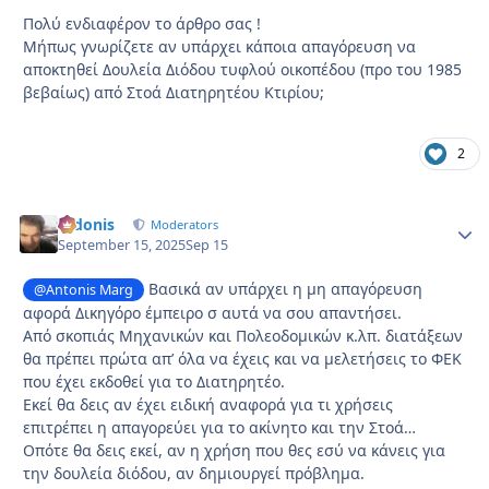
Πολύ ενδιαφέρον το άρθρο σας !
Μήπως γνωρίζετε αν υπάρχει κάποια απαγόρευση να
αποκτηθεί Δουλεία Διόδου τυφλού οικοπέδου (προ του 1985
βεβαίως) από Στοά Διατηρητέου Κτιρίου;
2
Didonis
Autho
Moderators
September 15, 2025
Sep 15
Βασικά αν υπάρχει η μη απαγόρευση
@Antonis Marg
αφορά Δικηγόρο έμπειρο σ αυτά να σου απαντήσει.
Από σκοπιάς Μηχανικών και Πολεοδομικών κ.λπ. διατάξεων
θα πρέπει πρώτα απ’ όλα να έχεις και να μελετήσεις το ΦΕΚ
που έχει εκδοθεί για το Διατηρητέο.
Εκεί θα δεις αν έχει ειδική αναφορά για τι χρήσεις
επιτρέπει η απαγορεύει για το ακίνητο και την Στοά…
Οπότε θα δεις εκεί, αν η χρήση που θες εσύ να κάνεις για
την δουλεία διόδου, αν δημιουργεί πρόβλημα.