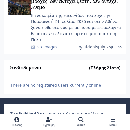
βροχές, δεν αντέχει ζέστη, δεν αντέχει
Άνεμο
Επ ευκαιρία της καταιγίδας που είχε την
Παρασκευή 24 Ιουλίου 2026 και στην Αθήνα,
ξανά ήρθε στο νου με σε πόσα μετεωρολογικά
θέματα έχει ελάχιστη προετοιμασία αυτή η
Πόλη ......
3 images
By Didonis
July 26
Jul 26
Συνδεδεμένοι
(Πλήρης λίστα)
There are no registered users currently online
Το
e
Building
ID
.gr
είναι ο ιστότοπος αποτέλεσμα
συλλογικής δουλειάς εξειδικευμένων μηχανικών που
εστιάζει στην
Ηλεκτρονική Ταυτότητα Ακινήτου
,
Είσοδος
Εγγραφή
Search
Menu