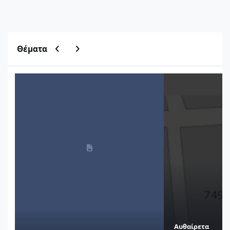
Previous carousel slide
Next carousel slide
Θέματα
Μητρώο Οικοδομικών Αδειών ΥΔΟΜ
Εύρεση τιμών ζώνη
Αυθαίρετα