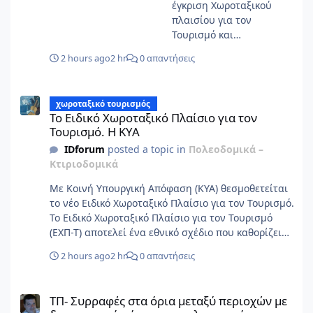
έγκριση Χωροταξικού
πλαισίου για τον
Τουρισμό και
περιβαλλοντική έγκριση
2 hours ago
2 hr
0 απαντήσεις
αυτού.
Το Ειδικό Χωροταξικό Πλαίσιο για τον Τουρισμό. Η ΚΥΑ
χωροταξικό τουρισμός
Το Ειδικό Χωροταξικό Πλαίσιο για τον
Τουρισμό. Η ΚΥΑ
IDforum
posted a topic in
Πολεοδομικά –
Κτιριοδομικά
Με Κοινή Υπουργική Απόφαση (ΚΥΑ) θεσμοθετείται
το νέο Ειδικό Χωροταξικό Πλαίσιο για τον Τουρισμό.
Το Ειδικό Χωροταξικό Πλαίσιο για τον Τουρισμό
(ΕΧΠ-Τ) αποτελεί ένα εθνικό σχέδιο που καθορίζει
πού και με ποιους κανόνες μπορεί να
2 hours ago
2 hr
0 απαντήσεις
αναπτύσσεται ο τουρισμός στη χώρα. Αποσκοπεί
στον προσδιορισμό στρατηγικών κατευθύνσεων και
ΤΠ- Συρραφές στα όρια μεταξύ περιοχών με διαφορετικό σύστη
μεσο-μακροπρόθεσμων στόχων σε εθνικό επίπεδο,
ΤΠ- Συρραφές στα όρια μεταξύ περιοχών με
για τη χωρική διάρθρωση του τομέα του