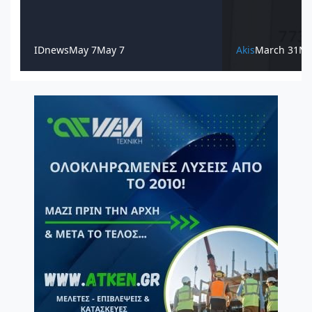
IDnews
May 7
May 7
Akis
March 31
Ma