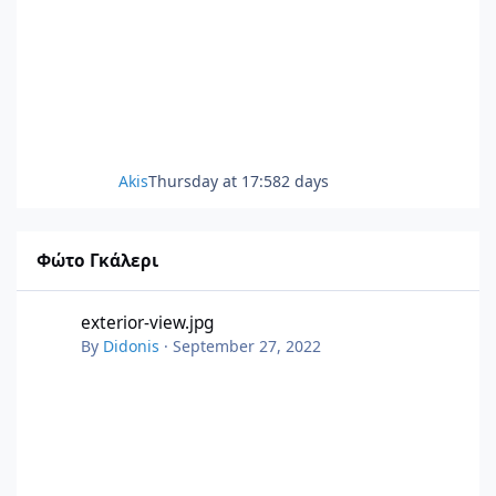
Akis
Thursday at 17:58
2 days
Φώτο Γκάλερι
exterior-view.jpg
exterior-view.jpg
By
Didonis
·
September 27, 2022