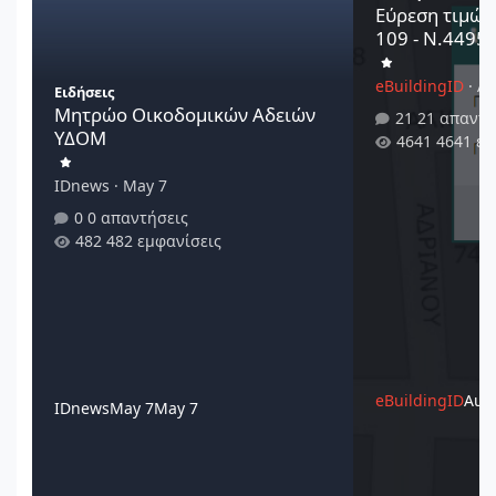
Εύρεση τιμών
109 - Ν.4495/
eBuildingID
·
Au
Ειδήσεις
Μητρώο Οικοδομικών Αδειών
21 απαντή
ΥΔΟΜ
4641 εμ
IDnews
·
May 7
0 απαντήσεις
482 εμφανίσεις
eBuildingID
Augu
IDnews
May 7
May 7