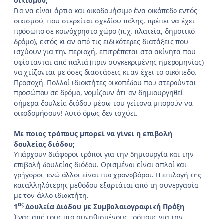
οικισμού;
Για να είναι άρτιο και οικοδομήσιμο ένα οικόπεδο εντός
οικισμού, που στερείται σχεδίου πόλης, πρέπει να έχει
πρόσωπο σε κοινόχρηστο χώρο (π.χ. πλατεία, δημοτικό
δρόμο), εκτός κι αν από τις ειδικότερες διατάξεις που
ισχύουν για την περιοχή, επιτρέπεται στα ακίνητα που
υφίστανται από παλιά (πριν συγκεκριμένης ημερομηνίας)
να χτίζονται με όσες διαστάσεις κι αν έχει το οικόπεδο.
Προσοχή! Πολλοί ιδιοκτήτες οικοπέδου που στερούνται
προσώπου σε δρόμο, νομίζουν ότι αν δημιουργηθεί
σήμερα δουλεία διόδου μέσω του γείτονα μπορούν να
οικοδομήσουν! Αυτό όμως δεν ισχύει.
Με ποιος τρόπους μπορεί να γίνει η επιβολή
δουλείας διόδου;
Υπάρχουν διάφοροι τρόποι για την δημιουργία και την
επιβολή δουλείας διόδου. Ορισμένοι είναι απλοί και
γρήγοροι, ενώ άλλοι είναι πιο χρονοβόροι. Η επιλογή της
καταλληλότερης μεθόδου εξαρτάται από τη συνεργασία
με τον άλλο ιδιοκτήτη.
ος
1
Δουλεία Διόδου με Συμβολαιογραφική Πράξη
Ένας από τους πιο συνηθισμένους τρόπους για την