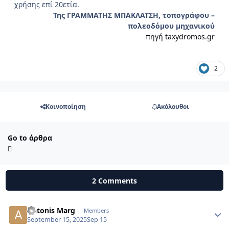
χρήσης επί 20ετία.
Της ΓΡΑΜΜΑΤΗΣ ΜΠΑΚΛΑΤΣΗ, τοπογράφου –
πολεοδόμου μηχανικού
πηγή taxydromos.gr
2
Κοινοποίηση
Ακόλουθοι
Go to άρθρα
2 Comments
Antonis Marg
Autho
Members
September 15, 2025
Sep 15