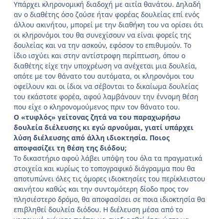
Υπάρχει κληρονομική διαδοχή με αιτία θανάτου. Δηλαδή
αν ο διαθέτης όσο ζούσε ήταν φορέας δουλείας επί ενός
άλλου ακινήτου, μπορεί με την διαθήκη του να ορίσει ότι
οι κληρονόμοι του θα συνεχίσουν να είναι φορείς της
δουλείας και να την ασκούν, εφόσον το επιθυμούν. Το
ίδιο ισχύει και στην αντίστροφη περίπτωση, όπου ο
διαθέτης είχε την υποχρέωση να ανέχεται μια δουλεία,
οπότε με τον θάνατο του αυτόματα, οι κληρονόμοι του
οφείλουν και οι ίδιοι να σέβονται το δικαίωμα δουλείας
του εκάστοτε φορέα, αφού λαμβάνουν την έννομη θέση
που είχε ο κληρονομούμενος πριν τον θάνατο του.
Ο «τυφλός» γείτονας ζητά να του παραχωρήσω
δουλεία διέλευσης κι εγώ αρνούμαι, γιατί υπάρχει
λύση διέλευσης από άλλη ιδιοκτησία. Ποιος
αποφασίζει τη θέση της διόδου;
Το δικαστήριο αφού λάβει υπόψη του όλα τα πραγματικά
στοιχεία και κυρίως το τοπογραφικό διάγραμμα που θα
αποτυπώνει όλες τις όμορες ιδιοκτησίες του περίκλειστου
ακινήτου καθώς και την συντομότερη δίοδο προς τον
πλησιέστερο δρόμο, θα αποφασίσει σε ποια ιδιοκτησία θα
επιβληθεί δουλεία διόδου. Η διέλευση μέσα από το