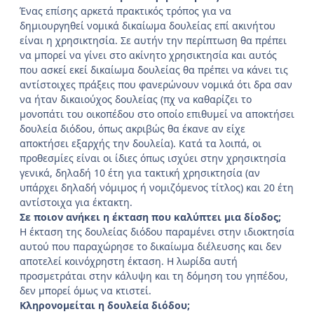
Ένας επίσης αρκετά πρακτικός τρόπος για να
δημιουργηθεί νομικά δικαίωμα δουλείας επί ακινήτου
είναι η χρησικτησία. Σε αυτήν την περίπτωση θα πρέπει
να μπορεί να γίνει στο ακίνητο χρησικτησία και αυτός
που ασκεί εκεί δικαίωμα δουλείας θα πρέπει να κάνει τις
αντίστοιχες πράξεις που φανερώνουν νομικά ότι δρα σαν
να ήταν δικαιούχος δουλείας (πχ να καθαρίζει το
μονοπάτι του οικοπέδου στο οποίο επιθυμεί να αποκτήσει
δουλεία διόδου, όπως ακριβώς θα έκανε αν είχε
αποκτήσει εξαρχής την δουλεία). Κατά τα λοιπά, οι
προθεσμίες είναι οι ίδιες όπως ισχύει στην χρησικτησία
γενικά, δηλαδή 10 έτη για τακτική χρησικτησία (αν
υπάρχει δηλαδή νόμιμος ή νομιζόμενος τίτλος) και 20 έτη
αντίστοιχα για έκτακτη.
Σε ποιον ανήκει η έκταση που καλύπτει μια δίοδος;
Η έκταση της δουλείας διόδου παραμένει στην ιδιοκτησία
αυτού που παραχώρησε το δικαίωμα διέλευσης και δεν
αποτελεί κοινόχρηστη έκταση. Η λωρίδα αυτή
προσμετράται στην κάλυψη και τη δόμηση του γηπέδου,
δεν μπορεί όμως να κτιστεί.
Κληρονομείται η δουλεία διόδου;