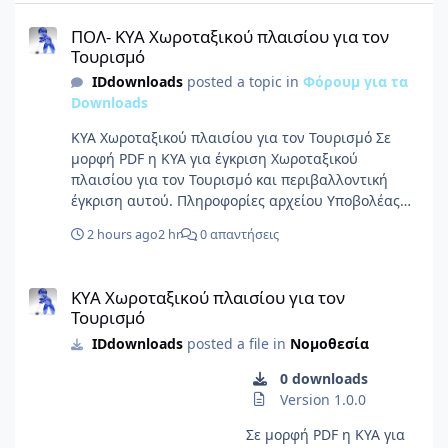
ΠΟΛ- ΚΥΑ Χωροταξικού πλαισίου για τον Τουρισμό
ΠΟΛ- ΚΥΑ Χωροταξικού πλαισίου για τον
Τουρισμό
IDdownloads
posted a topic in
Φόρουμ για τα
Downloads
ΚΥΑ Χωροταξικού πλαισίου για τον Τουρισμό Σε
μορφή PDF η ΚΥΑ για έγκριση Χωροταξικού
πλαισίου για τον Τουρισμό και περιβαλλοντική
έγκριση αυτού. Πληροφορίες αρχείου Υποβολέας
IDforum Υποβλήθηκε 08/08/26 Category Νομοθεσία
2 hours ago
2 hr
0 απαντήσεις
Προβολή αρχείου
ΚΥΑ Χωροταξικού πλαισίου για τον Τουρισμό
ΚΥΑ Χωροταξικού πλαισίου για τον
Τουρισμό
IDdownloads
posted a file in
Νομοθεσία
0 downloads
Version 1.0.0
Σε μορφή PDF η ΚΥΑ για