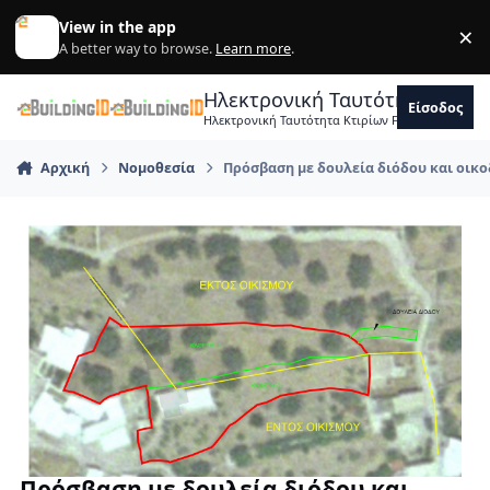
Skip to content
View in the app
×
Di
A better way to browse.
Learn more
.
Ηλεκτρονική Ταυτότητα Κτιρ
Είσοδος
Ηλεκτρονική Ταυτότητα Κτιρίων Forum Μηχανικ
Αρχική
Νομοθεσία
Πρόσβαση με δουλεία διόδου και οι
Πρόσβαση με δουλεία διόδου και