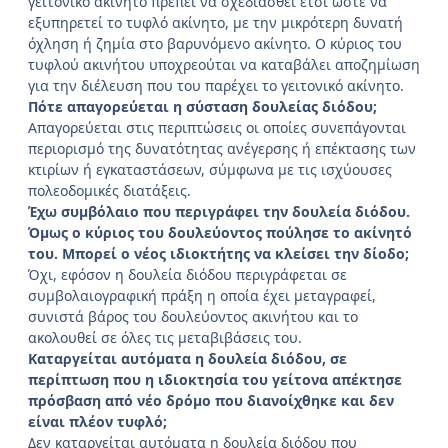
γειτονικό ακίνητο πρέπει να σχεδιασθεί έτσι ώστε να
εξυπηρετεί το τυφλό ακίνητο, με την μικρότερη δυνατή
όχληση ή ζημία στο βαρυνόμενο ακίνητο. Ο κύριος του
τυφλού ακινήτου υποχρεούται να καταβάλει αποζημίωση
για την διέλευση που του παρέχει το γειτονικό ακίνητο.
Πότε απαγορεύεται η σύσταση δουλείας διόδου;
Απαγορεύεται στις περιπτώσεις οι οποίες συνεπάγονται
περιορισμό της δυνατότητας ανέγερσης ή επέκτασης των
κτιρίων ή εγκαταστάσεων, σύμφωνα με τις ισχύουσες
πολεοδομικές διατάξεις.
Έχω συμβόλαιο που περιγράφει την δουλεία διόδου.
Όμως ο κύριος του δουλεύοντος πούλησε το ακίνητό
του. Μπορεί ο νέος ιδιοκτήτης να κλείσει την δίοδο;
Όχι, εφόσον η δουλεία διόδου περιγράφεται σε
συμβολαιογραφική πράξη η οποία έχει μεταγραφεί,
συνιστά βάρος του δουλεύοντος ακινήτου και το
ακολουθεί σε όλες τις μεταβιβάσεις του.
Καταργείται αυτόματα η δουλεία διόδου, σε
περίπτωση που η ιδιοκτησία του γείτονα απέκτησε
πρόσβαση από νέο δρόμο που διανοίχθηκε και δεν
είναι πλέον τυφλό;
Δεν καταργείται αυτόματα η δουλεία διόδου που