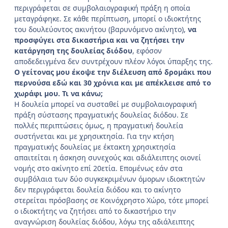
περιγράφεται σε συμβολαιογραφική πράξη η οποία
μεταγράφηκε. Σε κάθε περίπτωση, μπορεί ο ιδιοκτήτης
του δουλεύοντος ακινήτου (βαρυνόμενο ακίνητο),
να
προσφύγει στα δικαστήρια και να ζητήσει την
κατάργηση της δουλείας διόδου
, εφόσον
αποδεδειγμένα δεν συντρέχουν πλέον λόγοι ύπαρξης της.
Ο γείτονας μου έκοψε την διέλευση από δρομάκι που
περνούσα εδώ και 30 χρόνια και με απέκλεισε από το
χωράφι μου. Τι να κάνω;
Η δουλεία μπορεί να συσταθεί με συμβολαιογραφική
πράξη σύστασης πραγματικής δουλείας διόδου. Σε
πολλές περιπτώσεις όμως, η πραγματική δουλεία
συστήνεται και με χρησικτησία. Για την κτήση
πραγματικής δουλείας με έκτακτη χρησικτησία
απαιτείται η άσκηση συνεχούς και αδιάλειπτης οιονεί
νομής στο ακίνητο επί 20ετία. Επομένως εάν στα
συμβόλαια των δύο συγκεκριμένων όμορων ιδιοκτητών
δεν περιγράφεται δουλεία διόδου και το ακίνητο
στερείται πρόσβασης σε Κοινόχρηστο Χώρο, τότε μπορεί
ο ιδιοκτήτης να ζητήσει από το δικαστήριο την
αναγνώριση δουλείας διόδου, λόγω της αδιάλειπτης