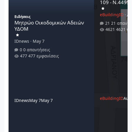
109 - Ν.4495/
eBuildingID
·
Au
Ειδήσεις
Μητρώο Οικοδομικών Αδειών
21 απαντή
ΥΔΟΜ
4621 εμ
IDnews
·
May 7
0 απαντήσεις
477 εμφανίσεις
eBuildingID
Augu
IDnews
May 7
May 7