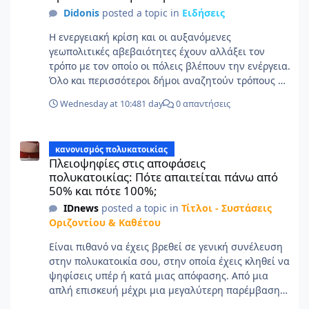
Didonis
posted a topic in
Ειδήσεις
Η ενεργειακή κρίση και οι αυξανόμενες
γεωπολιτικές αβεβαιότητες έχουν αλλάξει τον
τρόπο με τον οποίο οι πόλεις βλέπουν την ενέργεια.
Όλο και περισσότεροι δήμοι αναζητούν τρόπους να
μειώσουν την εξάρτησή τους από εισαγόμενες
Wednesday at 10:48
1 day
0 απαντήσεις
πηγές ενέργειας και να αξιοποιήσουν το τοπικό
δυναμικό για την κάλυψη των αναγκών τους. Ο
Πλειοψηφίες στις αποφάσεις πολυκατοικίας: Πότε απαιτείται π
Δήμος Αραδίππου στην Κύπρο αποτελεί ένα
κανονισμός πολυκατοικίας
χαρακτηριστικό παράδειγμα. Με περίπου 23.000
Πλειοψηφίες στις αποφάσεις
κατοίκους, έχει ήδη κάνει σημαντικά βήματα προς
πολυκατοικίας: Πότε απαιτείται πάνω από
την ενεργειακή ανεξαρτησία, αξιοποιώντας το
50% και πότε 100%;
υψηλό ηλιακό δυναμικό της περιοχής. Πριν από
IDnews
posted a topic in
Τίτλοι - Συστάσεις
έναν χρόνο, έγινε ο πρώτος δήμος στη χώρα που
Οριζοντίου & Καθέτου
κατάφερε να καλύπτει τις ανάγκες ηλεκτροδότησης
των δημοτικών κτιρίων και του οδοφωτισμού από
Είναι πιθανό να έχεις βρεθεί σε γενική συνέλευση
ανανεώσιμη ενέργεια μέσω ενός δημοτικού
στην πολυκατοικία σου, στην οποία έχεις κληθεί να
φωτοβολταϊκού πάρκου. Σήμερα, ο Δήμος
ψηφίσεις υπέρ ή κατά μιας απόφασης. Από μια
Αραδίππου προχωρά στο επόμενο στάδιο,
απλή επισκευή μέχρι μια μεγαλύτερη παρέμβαση
επενδύοντας σε ένα δεύτερο φωτοβολταϊκό πάρκο.
στο κτίριο, τα περισσότερα ζητήματα συζητούνται