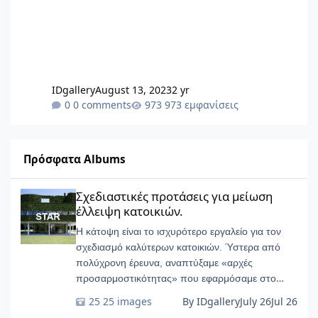
IDgallery
August 13, 2023
2 yr
0 comments
973 εμφανίσεις
Πρόσφατα Albums
Σχεδιαστικές προτάσεις για μείωση έλλειψη κατοικιών.
Σχεδιαστικές προτάσεις για μείωση
έλλειψη κατοικιών.
Η κάτοψη είναι το ισχυρότερο εργαλείο για τον
σχεδιασμό καλύτερων κατοικιών. Ύστερα από
πολύχρονη έρευνα, αναπτύξαμε «αρχές
προσαρμοστικότητας» που εφαρμόσαμε στο
START-Ivry, στο ευρύτερο Παρίσι
25 images
By IDgallery
July 26
Jul 26