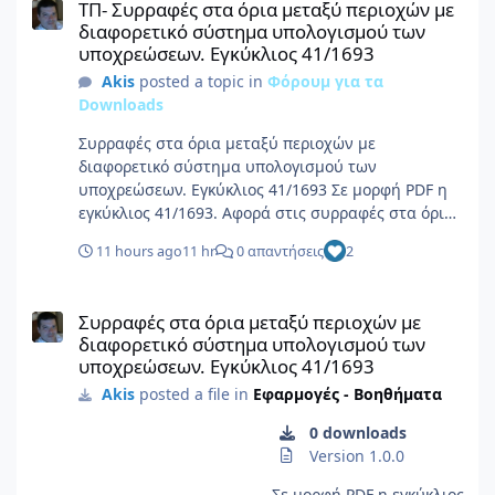
ΤΠ- Συρραφές στα όρια μεταξύ περιοχών με
διαφορετικό σύστημα υπολογισμού των
υποχρεώσεων. Εγκύκλιος 41/1693
Akis
posted a topic in
Φόρουμ για τα
Downloads
Συρραφές στα όρια μεταξύ περιοχών με
διαφορετικό σύστημα υπολογισμού των
υποχρεώσεων. Εγκύκλιος 41/1693 Σε μορφή PDF η
εγκύκλιος 41/1693. Αφορά στις συρραφές στα όρια
μεταξύ περιοχών με διαφορετικό σύστημα
11 hours ago
11 hr
0 απαντήσεις
2
υπολογισμού των υποχρεώσεων, με τα
παραρτήματά της. Πληροφορίες αρχείου
Συρραφές στα όρια μεταξύ περιοχών με διαφορετικό σύστημα 
Υποβολέας Akis Υποβλήθηκε 08/06/26 Category
Συρραφές στα όρια μεταξύ περιοχών με
Εφαρμογές - Βοηθήματα Προβολή αρχείου
διαφορετικό σύστημα υπολογισμού των
υποχρεώσεων. Εγκύκλιος 41/1693
Akis
posted a file in
Εφαρμογές - Βοηθήματα
0 downloads
Version 1.0.0
Σε μορφή PDF η εγκύκλιος