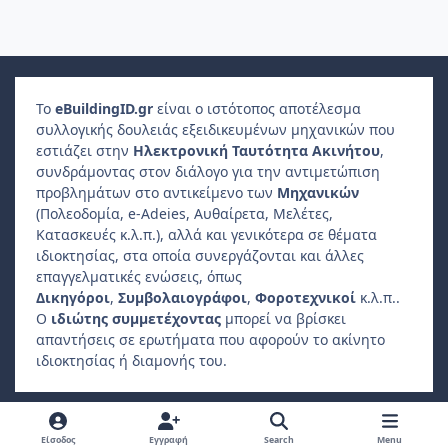
Το
e
Building
ID
.gr
είναι ο ιστότοπος αποτέλεσμα
συλλογικής δουλειάς εξειδικευμένων μηχανικών που
εστιάζει στην
Ηλεκτρονική Ταυτότητα Ακινήτου
,
συνδράμοντας στον διάλογο για την αντιμετώπιση
προβλημάτων στο αντικείμενο των
Μηχανικών
(Πολεοδομία, e-Adeies, Αυθαίρετα, Μελέτες,
Κατασκευές κ.λ.π.), αλλά και γενικότερα σε θέματα
ιδιοκτησίας, στα οποία συνεργάζονται και άλλες
επαγγελματικές ενώσεις, όπως
Δικηγόροι
,
Συμβολαιογράφοι
,
Φοροτεχνικοί
κ.λ.π..
Ο
ιδιώτης συμμετέχοντας
μπορεί να βρίσκει
απαντήσεις σε ερωτήματα που αφορούν το ακίνητο
ιδιοκτησίας ή διαμονής του.
Light Mode
Dark Mode
System Preference
f
Είσοδος
Εγγραφή
Search
Menu