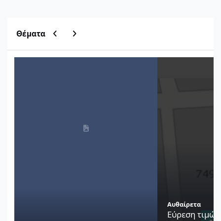
Previous carousel slide
Next carousel slide
Θέματα
Μητρώο Οικοδομικών Αδειών ΥΔΟΜ
Εύρεση τιμών ζώνη
Αυθαίρετα
Εύρεση τιμών