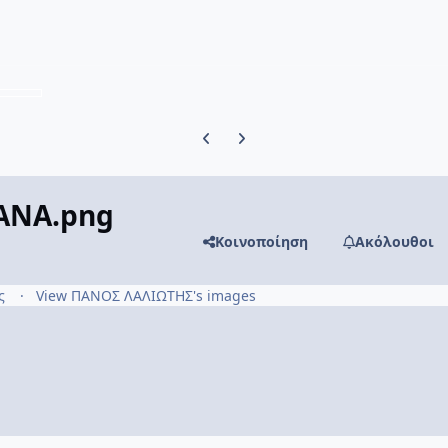
Previous carousel slide
Next carousel slide
ΑΝΑ.png
Κοινοποίηση
Ακόλουθοι
ις
View ΠΑΝΟΣ ΛΑΛΙΩΤΗΣ's images