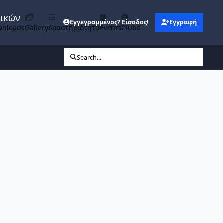
νικών
Εγγεγραμμένος? Είσοδος!
Εγγραφή
wnloads
Gallery
Δραστηριότητα
Events
Clubs
Search...