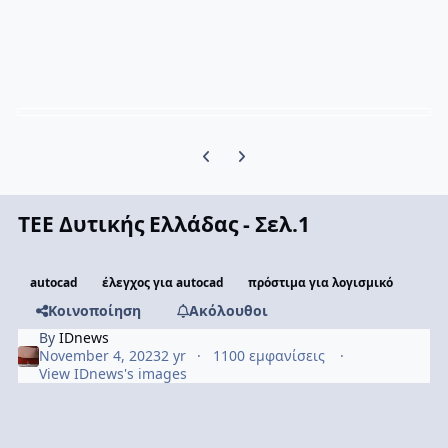
Previous carousel slide
Next carousel slide
ΤΕΕ Δυτικής Ελλάδας - Σελ.1
autocad
έλεγχος για autocad
πρόστιμα για λογισμικό
Κοινοποίηση
Ακόλουθοι
By
IDnews
November 4, 2023
2 yr
1100 εμφανίσεις
View IDnews's images