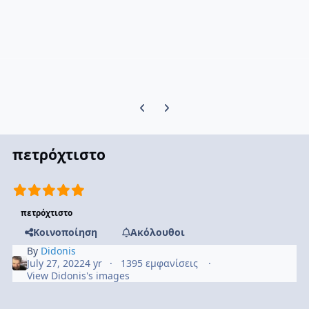
Previous carousel slide
Next carousel slide
πετρόχτιστο
πετρόχτιστο
Κοινοποίηση
Ακόλουθοι
By
Didonis
July 27, 2022
4 yr
1395 εμφανίσεις
View Didonis's images