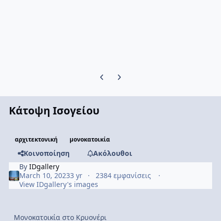
Previous carousel slide
Next carousel slide
Κάτοψη Ισογείου
αρχιτεκτονική
μονοκατοικία
Κοινοποίηση
Ακόλουθοι
By
IDgallery
March 10, 2023
3 yr
2384 εμφανίσεις
View IDgallery's images
Μονοκατοικία στο Κρυονέρι