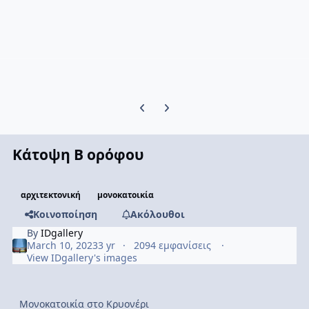
Previous carousel slide
Next carousel slide
Κάτοψη Β ορόφου
αρχιτεκτονική
μονοκατοικία
Κοινοποίηση
Ακόλουθοι
By
IDgallery
March 10, 2023
3 yr
2094 εμφανίσεις
View IDgallery's images
Μονοκατοικία στο Κρυονέρι