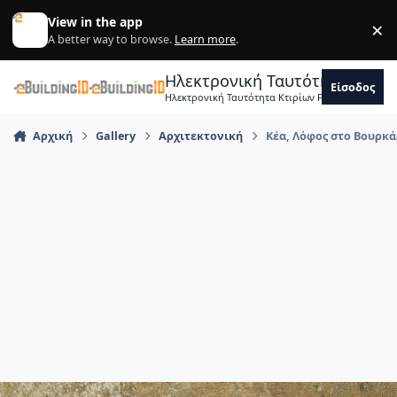
Skip to content
View in the app
×
Di
A better way to browse.
Learn more
.
Ηλεκτρονική Ταυτότητα Κτιρ
Είσοδος
Ηλεκτρονική Ταυτότητα Κτιρίων Forum Μηχανικ
Αρχική
Gallery
Αρχιτεκτονική
Κέα, Λόφος στο Βουρκά