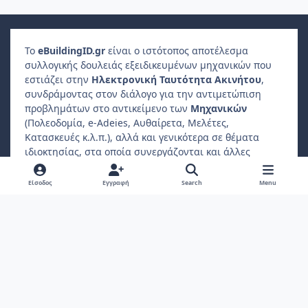
Το
e
Building
ID
.gr
είναι ο ιστότοπος αποτέλεσμα
συλλογικής δουλειάς εξειδικευμένων μηχανικών που
εστιάζει στην
Ηλεκτρονική Ταυτότητα Ακινήτου
,
συνδράμοντας στον διάλογο για την αντιμετώπιση
προβλημάτων στο αντικείμενο των
Μηχανικών
(Πολεοδομία, e-Adeies, Αυθαίρετα, Μελέτες,
Κατασκευές κ.λ.π.), αλλά και γενικότερα σε θέματα
ιδιοκτησίας, στα οποία συνεργάζονται και άλλες
επαγγελματικές ενώσεις, όπως
Δικηγόροι
,
Συμβολαιογράφοι
,
Φοροτεχνικοί
κ.λ.π..
Είσοδος
Εγγραφή
Search
Menu
Ο
ιδιώτης συμμετέχοντας
μπορεί να βρίσκει
απαντήσεις σε ερωτήματα που αφορούν το ακίνητο
ιδιοκτησίας ή διαμονής του.
Light Mode
Dark Mode
System Preference
f
a
Πολιτική Απορρήτου
Επικοινωνήστε μαζί μας
Cookies
c