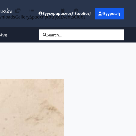
νικών
Εγγεγραμμένος? Είσοδος!
Εγγραφή
wnloads
Gallery
Δραστηριότητα
Events
Clubs
ρίνη
Search...