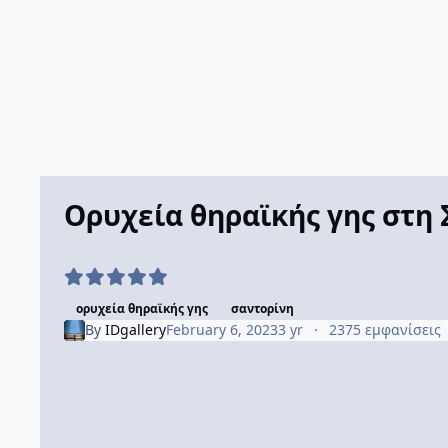
Ορυχεία θηραϊκής γης στη
ορυχεία θηραϊκής γης
σαντορίνη
By
IDgallery
February 6, 2023
3 yr
2375 εμφανίσεις