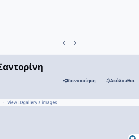
Previous carousel slide
Next carousel slide
 Σαντορίνη
Κοινοποίηση
Ακόλουθοι
View IDgallery's images